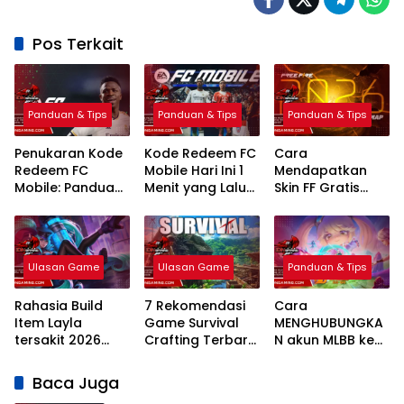
Pos Terkait
Panduan & Tips
Panduan & Tips
Panduan & Tips
Penukaran Kode
Kode Redeem FC
Cara
Redeem FC
Mobile Hari Ini 1
Mendapatkan
Mobile: Panduan
Menit yang Lalu
Skin FF Gratis
Lengkap Terbaru
2026 Klaim
Terbaru 2026:
2026
Hadiah Gratis
Panduan
Lengkap dan
Legal
Ulasan Game
Ulasan Game
Panduan & Tips
Rahasia Build
7 Rekomendasi
Cara
Item Layla
Game Survival
MENGHUBUNGKA
tersakit 2026
Crafting Terbaru
N akun MLBB ke
Sekali Tembak
PC 2026: Mekanik
MCGG
mati Bikin Musuh
Realistis
Sinkronisasi Data
Baca Juga
Kena Mental
Game