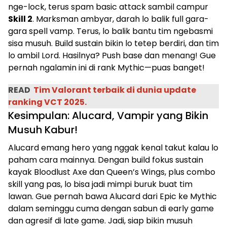
nge-lock, terus spam basic attack sambil campur
Skill 2
. Marksman ambyar, darah lo balik full gara-
gara spell vamp. Terus, lo balik bantu tim ngebasmi
sisa musuh. Build sustain bikin lo tetep berdiri, dan tim
lo ambil Lord. Hasilnya? Push base dan menang! Gue
pernah ngalamin ini di rank Mythic—puas banget!
READ
Tim Valorant terbaik di dunia update
ranking VCT 2025.
Kesimpulan: Alucard, Vampir yang Bikin
Musuh Kabur!
Alucard emang hero yang nggak kenal takut kalau lo
paham cara mainnya. Dengan build fokus sustain
kayak Bloodlust Axe dan Queen’s Wings, plus combo
skill yang pas, lo bisa jadi mimpi buruk buat tim
lawan. Gue pernah bawa Alucard dari Epic ke Mythic
dalam seminggu cuma dengan sabun di early game
dan agresif di late game. Jadi, siap bikin musuh