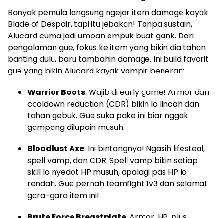
Banyak pemula langsung ngejar item damage kayak
Blade of Despair, tapi itu jebakan! Tanpa sustain,
Alucard cuma jadi umpan empuk buat gank. Dari
pengalaman gue, fokus ke item yang bikin dia tahan
banting dulu, baru tambahin damage. Ini build favorit
gue yang bikin Alucard kayak vampir beneran:
Warrior Boots
: Wajib di early game! Armor dan
cooldown reduction (CDR) bikin lo lincah dan
tahan gebuk. Gue suka pake ini biar nggak
gampang dilupain musuh.
Bloodlust Axe
: Ini bintangnya! Ngasih lifesteal,
spell vamp, dan CDR. Spell vamp bikin setiap
skill lo nyedot HP musuh, apalagi pas HP lo
rendah. Gue pernah teamfight 1v3 dan selamat
gara-gara item ini!
Brute Force Breastplate
: Armor, HP, plus