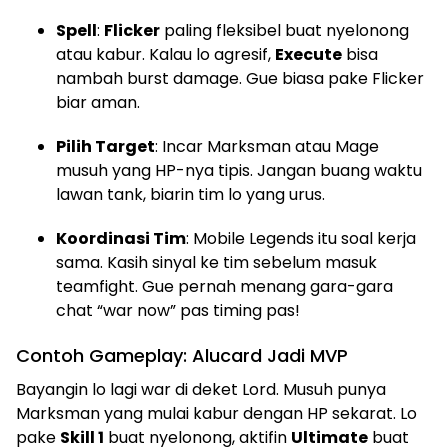
Spell
:
Flicker
paling fleksibel buat nyelonong
atau kabur. Kalau lo agresif,
Execute
bisa
nambah burst damage. Gue biasa pake Flicker
biar aman.
Pilih Target
: Incar Marksman atau Mage
musuh yang HP-nya tipis. Jangan buang waktu
lawan tank, biarin tim lo yang urus.
Koordinasi Tim
: Mobile Legends itu soal kerja
sama. Kasih sinyal ke tim sebelum masuk
teamfight. Gue pernah menang gara-gara
chat “war now” pas timing pas!
Contoh Gameplay: Alucard Jadi MVP
Bayangin lo lagi war di deket Lord. Musuh punya
Marksman yang mulai kabur dengan HP sekarat. Lo
pake
Skill 1
buat nyelonong, aktifin
Ultimate
buat