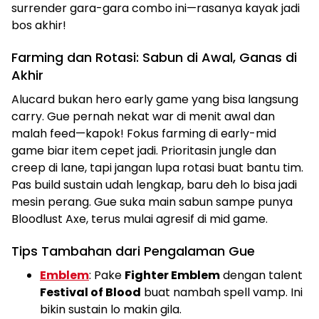
surrender gara-gara combo ini—rasanya kayak jadi
bos akhir!
Farming dan Rotasi: Sabun di Awal, Ganas di
Akhir
Alucard bukan hero early game yang bisa langsung
carry. Gue pernah nekat war di menit awal dan
malah feed—kapok! Fokus farming di early-mid
game biar item cepet jadi. Prioritasin jungle dan
creep di lane, tapi jangan lupa rotasi buat bantu tim.
Pas build sustain udah lengkap, baru deh lo bisa jadi
mesin perang. Gue suka main sabun sampe punya
Bloodlust Axe, terus mulai agresif di mid game.
Tips Tambahan dari Pengalaman Gue
Emblem
: Pake
Fighter Emblem
dengan talent
Festival of Blood
buat nambah spell vamp. Ini
bikin sustain lo makin gila.