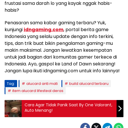
frustasi sama darah lo yang kayak nggak habis-
habis?
Penasaran sama kabar gaming terbaru? Yuk,
kunjungi
idngaming.com
, portal berita game
Indonesia yang selalu update dengan info terkini,
tips, dan trik buat bikin pengalaman gaming-mu
makin maksimal. Jangan lewatkan kesempatan
untuk jadi bagian dari komunitas gamer terkece di
Indonesia. Ayo, gaspol ke Land of Dawn sekarang!
Jangan lupa ikuti idngaming.com untuk info lainnya!
Tag:
alucard anti mati
build alucard terbaru
item alucard lifesteal deras
Cara Agar Tidak Panik Saat By One Valorant,
Auto Menang!