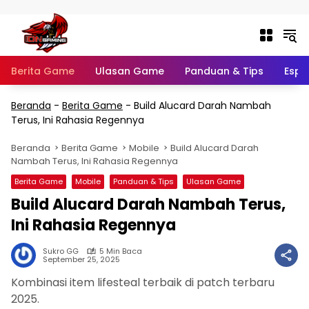
Langsung ke konten
Berita Game
Ulasan Game
Panduan & Tips
Espo
Beranda
-
Berita Game
-
Build Alucard Darah Nambah
Terus, Ini Rahasia Regennya
Beranda
Berita Game
Mobile
Build Alucard Darah
Nambah Terus, Ini Rahasia Regennya
Berita Game
Mobile
Panduan & Tips
Ulasan Game
Build Alucard Darah Nambah Terus,
Ini Rahasia Regennya
Sukro GG
5 Min Baca
September 25, 2025
Kombinasi item lifesteal terbaik di patch terbaru
2025.