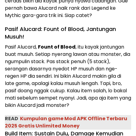
cerdas bikin dia kayak punya nyawa cadangan. Gue
pernah bawa Alucard naik rank dari Legend ke
Mythic gara-gara trik ini. Siap catet?
Pasif Alucard: Fount of Blood, Jantungan
Musuh!
Pasif Alucard,
Fount of Blood
, itu kayak jantungan
buat musuh. Setiap nyerang lawan atau monster, dia
ngumpulin stack. Pas stack penuh (5 stack),
serangan dasarnya nyedot HP musuh dan nge-
regen HP dia sendiri. Ini bikin Alucard makin gila di
late game, apalagi kalau musuh lengah. Tapi, bro,
pasif doang nggak cukup. Kalau item salah, lo bakal
mati sebelum sempet nyanyi. Jadi, apa aja item yang
bikin Alucard jadi monster?
READ
Kumpulan game Mod APK Offline Terbaru
2025 Gratis Unlimited Money
Build Item: Sustain Dulu, Damage Kemudian