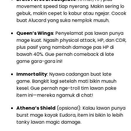
movement speed tiap nyerang. Makin sering lo
gebuk, makin cepet lo kabur atau ngejar. Cocok
buat Alucard yang suka nemplok musuh.
Queen’s Wings
: Penyelamat pas lawan punya
mage kuat. Ngasih physical attack, HP, dan CDR,
plus pasif yang nambah damage pas HP di
bawah 40%. Gue pernah comeback di late
game gara-gara ini!
Immortality
: Nyawa cadangan buat late
game. Bangkit lagi setelah mati bikin musuh
kesel. Gue pernah nge-troll tim lawan pake
item ini—mereka ngamuk di chat!
Athena’s Shield
(opsional): Kalau lawan punya
burst mage kayak Eudora, item ini bikin lo lebih
tanky lawan magic damage.