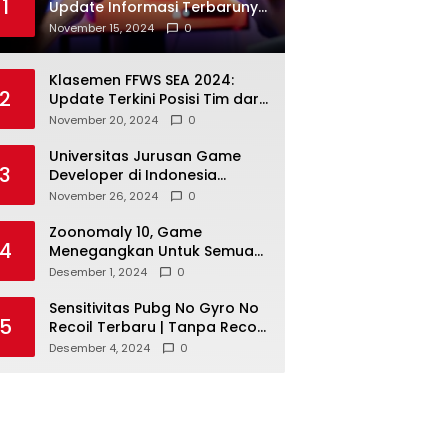
1
Update Informasi Terbarunya
di Sini
November 15, 2024
0
Klasemen FFWS SEA 2024:
2
Update Terkini Posisi Tim dari
Asia Tenggara
November 20, 2024
0
Universitas Jurusan Game
3
Developer di Indonesia
dengan Reputasi Baik
November 26, 2024
0
Zoonomaly 10, Game
4
Menegangkan Untuk Semua
Pecinta Horor
Desember 1, 2024
0
Sensitivitas Pubg No Gyro No
5
Recoil Terbaru | Tanpa Recoil
Untuk Headshot Lebih Mudah!
Desember 4, 2024
0