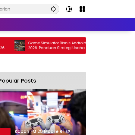
Game Simulator Bisnis Android Terbaik
Game Menyetir Mobi
2026: Panduan Strategi Usaha
Android Terbaik 202
Popular Posts
Kapan FM 25 Mobile Rilis?