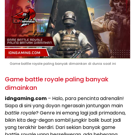
Game battle royale paling banyak dimainkan di dunia saat ini
Game battle royale paling banyak
dimainkan
idngaming.com
– Halo, para pencinta adrenalin!
Siapa di sini yang doyan ngerasain jantungan main
battle royale
? Genre ini emang lagi jadi primadona,
bikin kita deg-degan sambil jungkir balik buat jadi
yang terakhir berdiri. Dari sekian banyak game
battle royale
yang berseliweran, ada beberapa