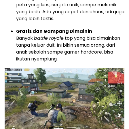
peta yang luas, senjata unik, sampe mekanik
yang beda. Ada yang cepet dan chaos, ada juga
yang lebih taktis.
Gratis dan Gampang Dimainin
Banyak
battle royale
top yang bisa dimainkan
tanpa keluar duit. Ini bikin semua orang, dari
anak sekolah sampe gamer hardcore, bisa
ikutan nyemplung.