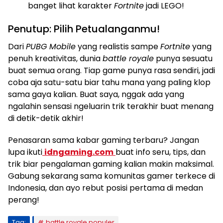
banget lihat karakter
Fortnite
jadi LEGO!
Penutup: Pilih Petualanganmu!
Dari
PUBG Mobile
yang realistis sampe
Fortnite
yang
penuh kreativitas, dunia
battle royale
punya sesuatu
buat semua orang. Tiap game punya rasa sendiri, jadi
coba aja satu-satu biar tahu mana yang paling klop
sama gaya kalian. Buat saya, nggak ada yang
ngalahin sensasi ngeluarin trik terakhir buat menang
di detik-detik akhir!
Penasaran sama kabar gaming terbaru? Jangan
lupa ikuti
idngaming.com
buat info seru, tips, dan
trik biar pengalaman gaming kalian makin maksimal.
Gabung sekarang sama komunitas gamer terkece di
Indonesia, dan ayo rebut posisi pertama di medan
perang!
Tag:
battle royale populer