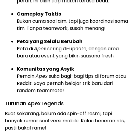
peran. Ini bikin tiap match terasa beda.
Gameplay Taktis
Bukan cuma soal aim, tapi juga koordinasi sama
tim. Tanpa teamwork, susah menang!
Peta yang Selalu Berubah
Peta di
Apex
sering di-update, dengan area
baru atau event yang bikin suasana fresh.
Komunitas yang Asyik
Pemain
Apex
suka bagi-bagi tips di forum atau
Reddit. Saya pernah belajar trik baru dari
random teammate!
Turunan Apex Legends
Buat sekarang, belum ada spin-off resmi, tapi
banyak rumor soal versi mobile. Kalau beneran rilis,
pasti bakal rame!