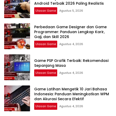
Android Terbaik 2026 Paling Realistis
Ulasan Game
Agustus 5, 2026
Perbedaan Game Designer dan Game
Programmer: Panduan Lengkap Karir,
Gaji, dan Skill 2026
Ulasan Game
Agustus 4, 2026
Game PSP Grafik Terbaik: Rekomendasi
Sepanjang Masa
Ulasan Game
Agustus 4, 2026
Game Latihan Mengetik 10 Jari Bahasa
Indonesia: Panduan Meningkatkan WPM
dan Akurasi Secara Efektif
Ulasan Game
Agustus 4, 2026