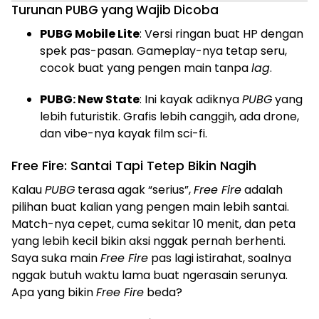
Turunan PUBG yang Wajib Dicoba
PUBG Mobile Lite
: Versi ringan buat HP dengan
spek pas-pasan. Gameplay-nya tetap seru,
cocok buat yang pengen main tanpa
lag
.
PUBG: New State
: Ini kayak adiknya
PUBG
yang
lebih futuristik. Grafis lebih canggih, ada drone,
dan vibe-nya kayak film sci-fi.
Free Fire: Santai Tapi Tetep Bikin Nagih
Kalau
PUBG
terasa agak “serius”,
Free Fire
adalah
pilihan buat kalian yang pengen main lebih santai.
Match-nya cepet, cuma sekitar 10 menit, dan peta
yang lebih kecil bikin aksi nggak pernah berhenti.
Saya suka main
Free Fire
pas lagi istirahat, soalnya
nggak butuh waktu lama buat ngerasain serunya.
Apa yang bikin
Free Fire
beda?