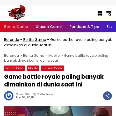
Langsung ke konten
Berita Game
Ulasan Game
Panduan & Tips
Espo
Beranda
-
Berita Game
-
Game battle royale paling banyak
dimainkan di dunia saat ini
Beranda
Berita Game
Mobile
Game battle royale paling
banyak dimainkan di dunia saat ini
Berita Game
Mobile
Ulasan Game
Game battle royale paling banyak
dimainkan di dunia saat ini
Sukro GG
7 Min Baca
Mei 10, 2025