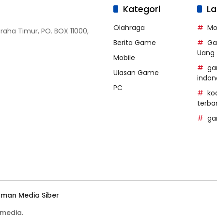
Kategori
La
Olahraga
Mo
Graha Timur, PO. BOX 11000,
Berita Game
Ga
Uang
Mobile
ga
Ulasan Game
indon
PC
ko
terba
ga
man Media Siber
media.