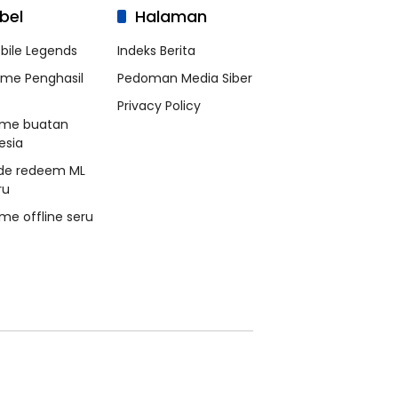
bel
Halaman
bile Legends
Indeks Berita
me Penghasil
Pedoman Media Siber
Privacy Policy
me buatan
esia
de redeem ML
ru
me offline seru