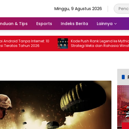
Minggu, 9 Agustus 2026
nduan & Tips
Esports
Indeks Berita
Lainnya
id Tanpa Internet: 10
Kode Push Rank Legend ke Mythic 2026:
atas Tahun 2026
Strategi Meta dan Rahasia Winstreak
Terbaru