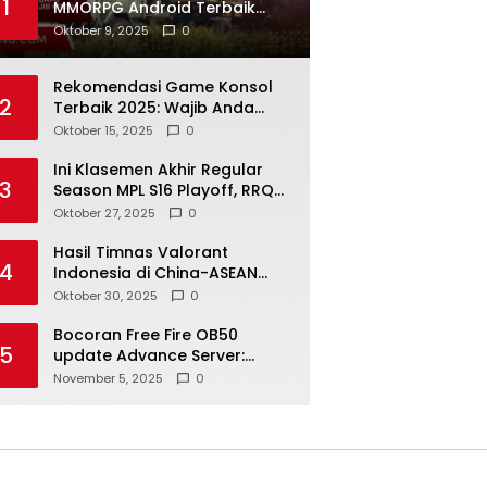
1
MMORPG Android Terbaik
2025 Wajib Kamu Coba
Oktober 9, 2025
0
Mainkan
Rekomendasi Game Konsol
2
Terbaik 2025: Wajib Anda
Coba Sekarang!
Oktober 15, 2025
0
Ini Klasemen Akhir Regular
3
Season MPL S16 Playoff, RRQ
Tak Lolos
Oktober 27, 2025
0
Hasil Timnas Valorant
4
Indonesia di China-ASEAN
Esports Competition (CAEC)
Oktober 30, 2025
0
2025: Raih Medali Emas.
Bocoran Free Fire OB50
5
update Advance Server:
Semua Fitur Baru
November 5, 2025
0