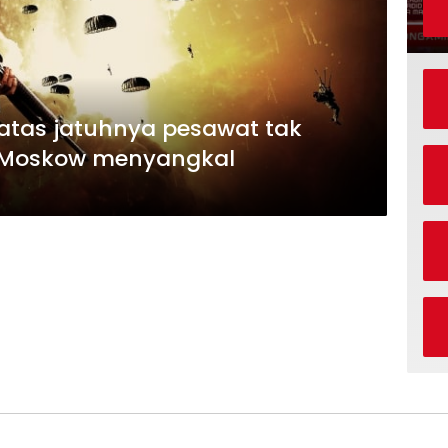
atas jatuhnya pesawat tak
, Moskow menyangkal