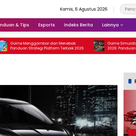
Kamis, 6 Agustus 2026
nduan & Tips
Esports
Indeks Berita
Lainnya
Game Menggambar dan Menebak:
Game Simulator Bisn
Panduan Strategi Platform Terbaik 2026
2026: Panduan Stra