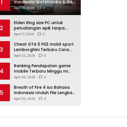
1
Indonesia: Matematika & IPA
Seru Untuk TK
April 14, 2025
0
Elden Ring size PC untuk
2
petualangan epik tanpa
hambatan
April 17, 2025
0
Cheat GTA 5 PS3 mobil sport
3
Lamborghini Terbaru Cara
Mudah Dapatnya
April 22, 2025
0
Ranking Pendapatan game
4
mobile Terbaru Minggu Ini
Global Data Teratas
April 26, 2025
0
Breath of Fire 4 iso Bahasa
5
Indonesia Unduh File Lengkap
di Sini
April 30, 2025
0