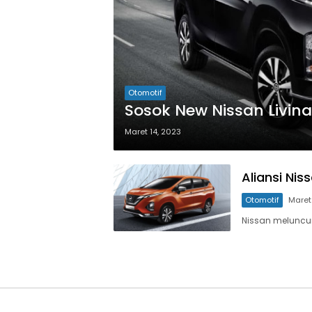
Otomotif
Sosok New Nissan Livin
Maret 14, 2023
Aliansi Nis
Otomotif
Maret
Nissan meluncur