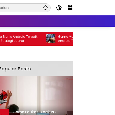
is Android Terbaik
Game Menyetir Mobil Asli Indonesia
tegi Usaha
Android Terbaik 2026 Paling Realistis
Popular Posts
Game Edukasi Anak PC