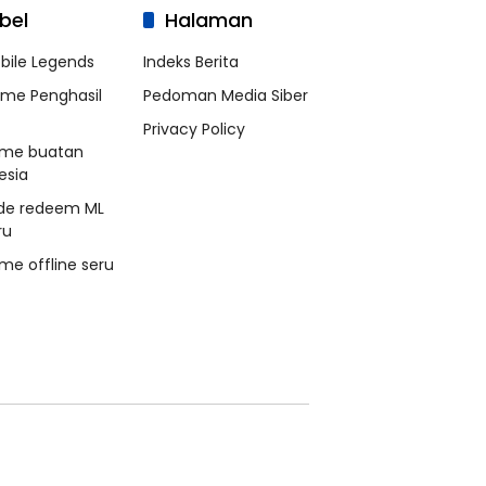
bel
Halaman
bile Legends
Indeks Berita
me Penghasil
Pedoman Media Siber
Privacy Policy
me buatan
esia
de redeem ML
ru
me offline seru