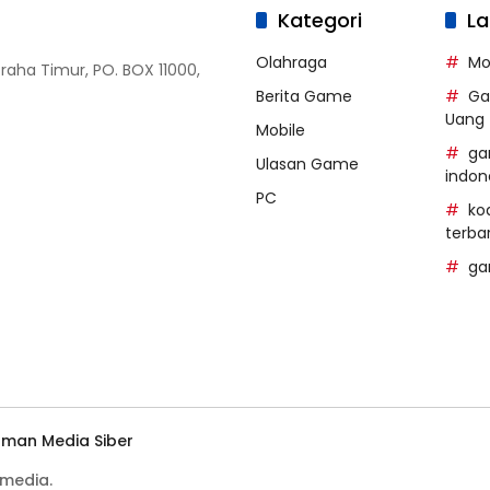
Kategori
La
Olahraga
Mo
Graha Timur, PO. BOX 11000,
Berita Game
Ga
Uang
Mobile
ga
Ulasan Game
indon
PC
ko
terba
ga
man Media Siber
media.