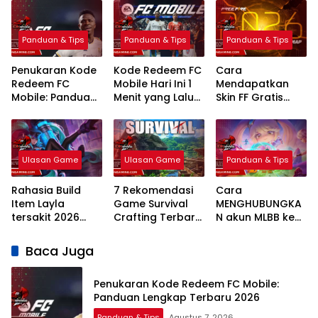
Panduan & Tips
Panduan & Tips
Panduan & Tips
Penukaran Kode
Kode Redeem FC
Cara
Redeem FC
Mobile Hari Ini 1
Mendapatkan
Mobile: Panduan
Menit yang Lalu
Skin FF Gratis
Lengkap Terbaru
2026 Klaim
Terbaru 2026:
2026
Hadiah Gratis
Panduan
Lengkap dan
Legal
Ulasan Game
Ulasan Game
Panduan & Tips
Rahasia Build
7 Rekomendasi
Cara
Item Layla
Game Survival
MENGHUBUNGKA
tersakit 2026
Crafting Terbaru
N akun MLBB ke
Sekali Tembak
PC 2026: Mekanik
MCGG
mati Bikin Musuh
Realistis
Sinkronisasi Data
Baca Juga
Kena Mental
Game
Penukaran Kode Redeem FC Mobile:
Panduan Lengkap Terbaru 2026
Panduan & Tips
Agustus 7, 2026