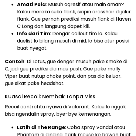
Amati Pola
: Musuh agresif atau main aman?
Kalau mereka suka flank, siapin crosshair di jalur
flank. Gue pernah prediksi musuh flank di Haven
C Long dan langsung dapet kill.
Info dari Tim
: Dengar callout tim lo. Kalau
duelist lo bilang musuh di mid, lo bisa atur posisi
buat nyegat.
Contoh
: Di Lotus, gue denger musuh pake smoke di
C, jadi gue prediksi dia mau push. Gue pake molly
Viper buat nutup choke point, dan pas dia keluar,
gue sikat pake headshot.
Kuasai Recoil: Nembak Tanpa Miss
Recoil control itu nyawa di Valorant. Kalau lo nggak
bisa ngendalin spray, bye-bye kemenangan.
Latih di The Range
: Coba spray Vandal atau
Phantom di dinding. Tarik mouse ke bawah buat