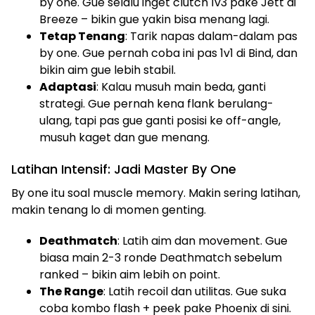
by one. Gue selalu inget clutch 1v3 pake Jett di
Breeze – bikin gue yakin bisa menang lagi.
Tetap Tenang
: Tarik napas dalam-dalam pas
by one. Gue pernah coba ini pas 1v1 di Bind, dan
bikin aim gue lebih stabil.
Adaptasi
: Kalau musuh main beda, ganti
strategi. Gue pernah kena flank berulang-
ulang, tapi pas gue ganti posisi ke off-angle,
musuh kaget dan gue menang.
Latihan Intensif: Jadi Master By One
By one itu soal muscle memory. Makin sering latihan,
makin tenang lo di momen genting.
Deathmatch
: Latih aim dan movement. Gue
biasa main 2-3 ronde Deathmatch sebelum
ranked – bikin aim lebih on point.
The Range
: Latih recoil dan utilitas. Gue suka
coba kombo flash + peek pake Phoenix di sini.