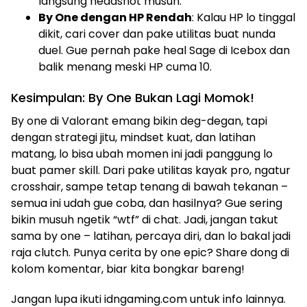
langsung headshot musuh.
By One dengan HP Rendah
: Kalau HP lo tinggal
dikit, cari cover dan pake utilitas buat nunda
duel. Gue pernah pake heal Sage di Icebox dan
balik menang meski HP cuma 10.
Kesimpulan: By One Bukan Lagi Momok!
By one di Valorant emang bikin deg-degan, tapi
dengan strategi jitu, mindset kuat, dan latihan
matang, lo bisa ubah momen ini jadi panggung lo
buat pamer skill. Dari pake utilitas kayak pro, ngatur
crosshair, sampe tetap tenang di bawah tekanan –
semua ini udah gue coba, dan hasilnya? Gue sering
bikin musuh ngetik “wtf” di chat. Jadi, jangan takut
sama by one – latihan, percaya diri, dan lo bakal jadi
raja clutch. Punya cerita by one epic? Share dong di
kolom komentar, biar kita bongkar bareng!
Jangan lupa ikuti idngaming.com untuk info lainnya.