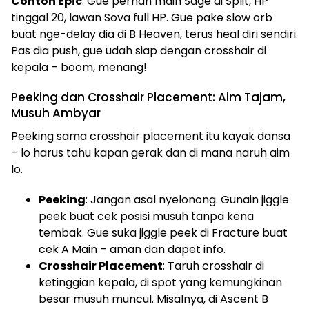
Contoh Epic
: Gue pernah main Sage di Split, HP
tinggal 20, lawan Sova full HP. Gue pake slow orb
buat nge-delay dia di B Heaven, terus heal diri sendiri.
Pas dia push, gue udah siap dengan crosshair di
kepala – boom, menang!
Peeking dan Crosshair Placement: Aim Tajam,
Musuh Ambyar
Peeking sama crosshair placement itu kayak dansa
– lo harus tahu kapan gerak dan di mana naruh aim
lo.
Peeking
: Jangan asal nyelonong. Gunain jiggle
peek buat cek posisi musuh tanpa kena
tembak. Gue suka jiggle peek di Fracture buat
cek A Main – aman dan dapet info.
Crosshair Placement
: Taruh crosshair di
ketinggian kepala, di spot yang kemungkinan
besar musuh muncul. Misalnya, di Ascent B