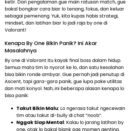
ketir. Dari pengalaman gue main ratusan match, gue
bakal bongkar cara biar lo tenang, fokus, dan keluar
sebagai pemenang. Yuk, kita kupas habis strategi,
mindset, dan latihan biar lo jadi raja by one di
Valorant!
Kenapa By One Bikin Panik? Ini Akar
Masalahnya
By one di Valorant itu kayak final boss dalam hidup.
Semua mata tim lo nyorot ke lo, dan satu kesalahan
bisa bikin ronde ambyar. Gue pernah jadi penutup di
Ascent, tapi gara-gara panik, gue lupa pake utilitas
dan mati konyol. Nah, ini beberapa alasan kenapa lo
bisa panik:
Takut Bikin Malu
: Lo ngerasa takut ngecewain
tim atau takut di-bully di chat “noob”.
Nggak Siap Mental
: Kalau lo jarang latihan by
one, otak lo bakal blank pas momen genting.