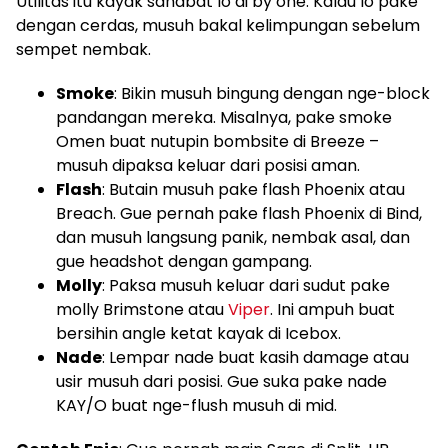
Utilitas itu kayak sahabat lo di by one. Kalau lo pake
dengan cerdas, musuh bakal kelimpungan sebelum
sempet nembak.
Smoke
: Bikin musuh bingung dengan nge-block
pandangan mereka. Misalnya, pake smoke
Omen buat nutupin bombsite di Breeze –
musuh dipaksa keluar dari posisi aman.
Flash
: Butain musuh pake flash Phoenix atau
Breach. Gue pernah pake flash Phoenix di Bind,
dan musuh langsung panik, nembak asal, dan
gue headshot dengan gampang.
Molly
: Paksa musuh keluar dari sudut pake
molly Brimstone atau
Viper
. Ini ampuh buat
bersihin angle ketat kayak di Icebox.
Nade
: Lempar nade buat kasih damage atau
usir musuh dari posisi. Gue suka pake nade
KAY/O buat nge-flush musuh di mid.