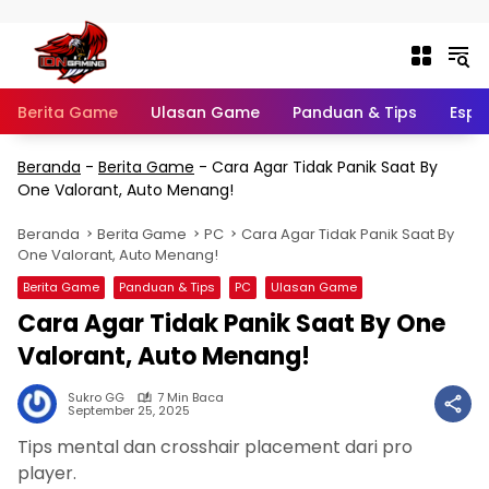
Langsung ke konten
Berita Game
Ulasan Game
Panduan & Tips
Espo
Beranda
-
Berita Game
-
Cara Agar Tidak Panik Saat By
One Valorant, Auto Menang!
Beranda
Berita Game
PC
Cara Agar Tidak Panik Saat By
One Valorant, Auto Menang!
Berita Game
Panduan & Tips
PC
Ulasan Game
Cara Agar Tidak Panik Saat By One
Valorant, Auto Menang!
Sukro GG
7 Min Baca
September 25, 2025
Tips mental dan crosshair placement dari pro
player.