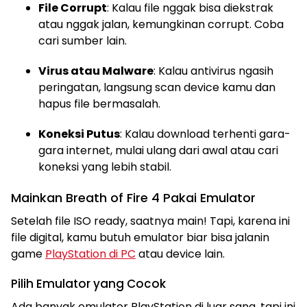
File Corrupt
: Kalau file nggak bisa diekstrak
atau nggak jalan, kemungkinan corrupt. Coba
cari sumber lain.
Virus atau Malware
: Kalau antivirus ngasih
peringatan, langsung scan device kamu dan
hapus file bermasalah.
Koneksi Putus
: Kalau download terhenti gara-
gara internet, mulai ulang dari awal atau cari
koneksi yang lebih stabil.
Mainkan Breath of Fire 4 Pakai Emulator
Setelah file ISO ready, saatnya main! Tapi, karena ini
file digital, kamu butuh emulator biar bisa jalanin
game
PlayStation di PC
atau device lain.
Pilih Emulator yang Cocok
Ada banyak emulator PlayStation di luar sana, tapi ini