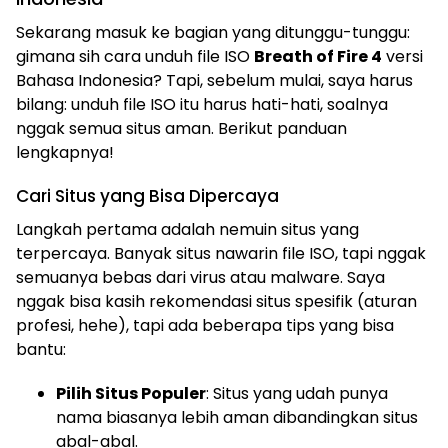
Sekarang masuk ke bagian yang ditunggu-tunggu:
gimana sih cara unduh file ISO
Breath of Fire 4
versi
Bahasa Indonesia? Tapi, sebelum mulai, saya harus
bilang: unduh file ISO itu harus hati-hati, soalnya
nggak semua situs aman. Berikut panduan
lengkapnya!
Cari Situs yang Bisa Dipercaya
Langkah pertama adalah nemuin situs yang
terpercaya. Banyak situs nawarin file ISO, tapi nggak
semuanya bebas dari virus atau malware. Saya
nggak bisa kasih rekomendasi situs spesifik (aturan
profesi, hehe), tapi ada beberapa tips yang bisa
bantu:
Pilih Situs Populer
: Situs yang udah punya
nama biasanya lebih aman dibandingkan situs
abal-abal.