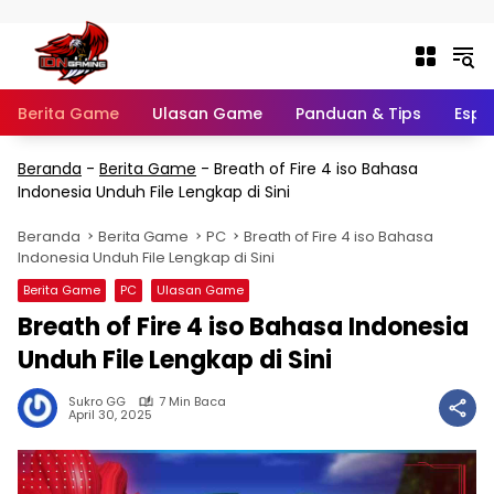
Langsung ke konten
Berita Game
Ulasan Game
Panduan & Tips
Espo
Beranda
-
Berita Game
-
Breath of Fire 4 iso Bahasa
Indonesia Unduh File Lengkap di Sini
Beranda
Berita Game
PC
Breath of Fire 4 iso Bahasa
Indonesia Unduh File Lengkap di Sini
Berita Game
PC
Ulasan Game
Breath of Fire 4 iso Bahasa Indonesia
Unduh File Lengkap di Sini
Sukro GG
7 Min Baca
April 30, 2025