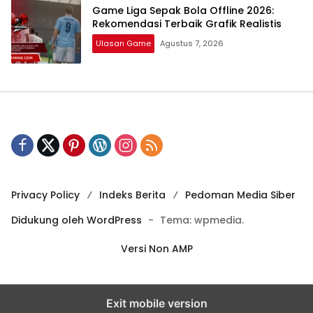
Game Liga Sepak Bola Offline 2026:
Rekomendasi Terbaik Grafik Realistis
Ulasan Game
Agustus 7, 2026
Privacy Policy
Indeks Berita
Pedoman Media Siber
Didukung oleh WordPress
-
Tema: wpmedia.
Versi Non AMP
Exit mobile version