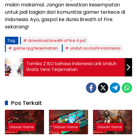
makin maksimal. Jangan lewatkan kesempatan
untuk jadi bagian dari komunitas gamer terkece di
Indonesia. Ayo, gaspol ke dunia Breath of Fire
sekarang!
Tag:
download breath of fire 4 ps1
game rpg terjemahan
unduh iso bof4 indonesia
Tomba 2 ISO bahasa Indonesia Link Unduh
Gratis Versi Terjemahan
Pos Terkait
Ulasan Game
Ulasan Game
Ulasan Game