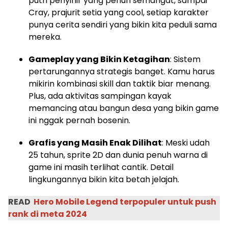
putri penyihir yang penuh semangat, sampai
Cray, prajurit setia yang cool, setiap karakter
punya cerita sendiri yang bikin kita peduli sama
mereka.
Gameplay yang Bikin Ketagihan
: Sistem
pertarungannya strategis banget. Kamu harus
mikirin kombinasi skill dan taktik biar menang.
Plus, ada aktivitas sampingan kayak
memancing atau bangun desa yang bikin game
ini nggak pernah bosenin.
Grafis yang Masih Enak Dilihat
: Meski udah
25 tahun, sprite 2D dan dunia penuh warna di
game ini masih terlihat cantik. Detail
lingkungannya bikin kita betah jelajah.
READ
Hero Mobile Legend terpopuler untuk push
rank di meta 2024