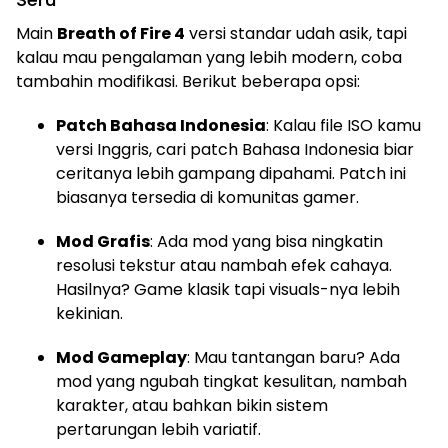
Main
Breath of Fire 4
versi standar udah asik, tapi
kalau mau pengalaman yang lebih modern, coba
tambahin modifikasi. Berikut beberapa opsi:
Patch Bahasa Indonesia
: Kalau file ISO kamu
versi Inggris, cari patch Bahasa Indonesia biar
ceritanya lebih gampang dipahami. Patch ini
biasanya tersedia di komunitas gamer.
Mod Grafis
: Ada mod yang bisa ningkatin
resolusi tekstur atau nambah efek cahaya.
Hasilnya? Game klasik tapi visuals-nya lebih
kekinian.
Mod Gameplay
: Mau tantangan baru? Ada
mod yang ngubah tingkat kesulitan, nambah
karakter, atau bahkan bikin sistem
pertarungan lebih variatif.