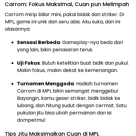
Carrom: Fokus Maksimal, Cuan pun Melimpah
Carrom mirip biliar mini, pakai bidak dan striker. Di
MPL, game ini unik dan seru abis. Aku suka, dan ini
alasannya:
Sensasi Berbeda
: Gameplay-nya beda dari
yang lain, bikin penasaran terus.
Uji Fokus
: Butuh ketelitian buat bidik dan pukul.
Makin fokus, makin dekat ke kemenangan.
Turnamen Menggoda
: Hadiah turnamen
Carrom di MPL bikin semangat menggebu!
Bayangin, kamu geser striker, bidik bidak ke
lubang, dan hitung sudut dengan cermat. Satu
pukulan jitu bisa ubah permainan dan isi
dompetmu!
Tips Jitu Maksimalkan Cuan di MPL