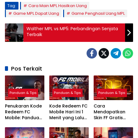
Tag:
Cara Main MPL Hasilkan Uang
Game MPL Dapat Uang
Game Penghasil Uang MPL
Walther MPL vs MP5: Perbandingan Senjata
Terbaik
Pos Terkait
Panduan & Tips
Panduan & Tips
Panduan & Tips
Penukaran Kode
Kode Redeem FC
Cara
Redeem FC
Mobile Hari Ini 1
Mendapatkan
Mobile: Panduan
Menit yang Lalu
Skin FF Gratis
Lengkap Terbaru
2026 Klaim
Terbaru 2026:
2026
Hadiah Gratis
Panduan
Lengkap dan