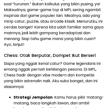
soal “turunan.” Bukan kalkulus yang bikin pusing, ya!
Maksudnya, game-game top di MPL sering ngambil
inspirasi dari game populer lain. Misalnya, ada yang
mirip catur, puzzle, atau arcade klasik. Menurutku, ini
cerdas banget! Karena kita udah familiar sama gaya
mainnya, jadi lebih gampang beradaptasi dan
menang. Siap tahu game mana yang bikin cuan?
Ayo, lanjut!
Chess: Otak Berputar, Dompet Ikut Berseri
Siapa yang nggak kenal catur? Game legendaris ini
emang nggak pernah kehilangan pesona. Di MPL,
Chess hadir dengan vibe modern dan kompetisi
yang bikin adrenalin naik. Aku suka banget, dan ini
alasannya:
Strategi Jempolan
: Kamu harus pikir matang-
matang, baca langkah lawan, dan ambil