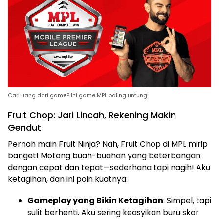
Cari uang dari game? Ini game MPL paling untung!
Fruit Chop: Jari Lincah, Rekening Makin
Gendut
Pernah main Fruit Ninja? Nah, Fruit Chop di MPL mirip
banget! Motong buah-buahan yang beterbangan
dengan cepat dan tepat—sederhana tapi nagih! Aku
ketagihan, dan ini poin kuatnya:
Gameplay yang Bikin Ketagihan
: Simpel, tapi
sulit berhenti. Aku sering keasyikan buru skor