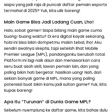
siapa yang jadi raja di puncak daftar pemain esports
termahal di 2025? Yuk, kita ulik bareng!
Main Game Bisa Jadi Ladang Cuan, Lho!
Halo, sobat gamer! Siapa bilang main game cuma
buang-buang waktu? Di era digital kayak sekarang,
hobi ini bisa bikin dompetmu makin tebal, lho! Aku
sendiri awalnya skeptis, tapi setelah lihat Mobile
Premier League (MPL), pandanganku berubah total.
Platform ini lagi naik daun dan menawarkan cara
seru buat asah skill, lawan pemain lain, dan yang
paling bikin hati bergetar: hasilkan uang! Nah, dari
sekian banyak game di MPL, mana yang paling
potensial buat bikin kamu jadi sultan game? Yuk, kita
kupas bareng!
Apa Itu “Turunan” di Dunia Game MPL?
Sebelum nyemplung ke daftar game, kita bahas dulu