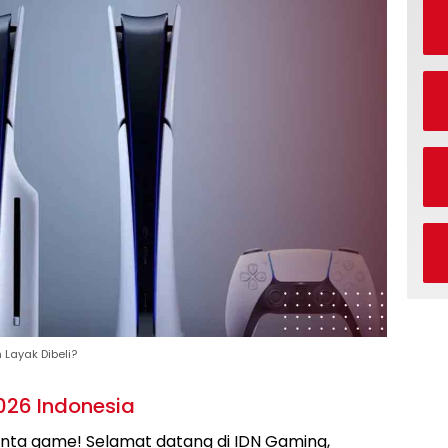
Layak Dibeli?
026 Indonesia
inta game! Selamat datang di IDN Gaming,