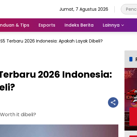
Jumat, 7 Agustus 2026
nduan & Tips
Esports
Indeks Berita
Lainnya
5 Terbaru 2026 Indonesia: Apakah Layak Dibeli?
erbaru 2026 Indonesia:
li?
Worth it dibeli?