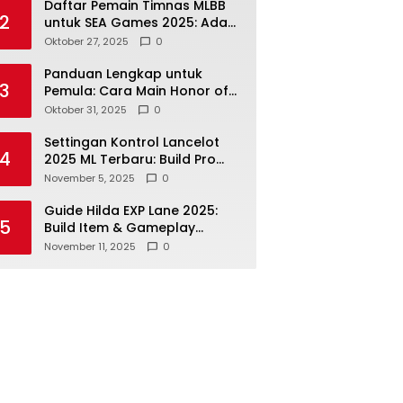
Daftar Pemain Timnas MLBB
2
untuk SEA Games 2025: Ada
Alberttt?
Oktober 27, 2025
0
Panduan Lengkap untuk
3
Pemula: Cara Main Honor of
Kings di Indonesia (2025).
Oktober 31, 2025
0
Settingan Kontrol Lancelot
4
2025 ML Terbaru: Build Pro
Player
November 5, 2025
0
Guide Hilda EXP Lane 2025:
5
Build Item & Gameplay
Setelah Buff Patch 5 Nov
November 11, 2025
0