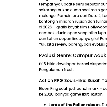
tempatnya update seru seputar dunia
sekarang bukan cuma soal main game
melongo. Pemain pro dari Dota 2, L
kantongin miliaran rupiah dari turn
di 2026 – grafis kayak film Hollywoo
nembak, dunia open yang bikin lupa 
dan tahun depan lineupnya gila! Pe
Yuk, kita review bareng, dari evolusi
Evolusi Genre: Campur Aduk
PS5 bikin developer berani eksperim
Pengalaman fresh.
Action RPG Souls-like: Susah Ta
Elden Ring udah jadi benchmark – du
ke 2026: banyak game ikut-ikutan.
Lords of the Fallen reboot
: D