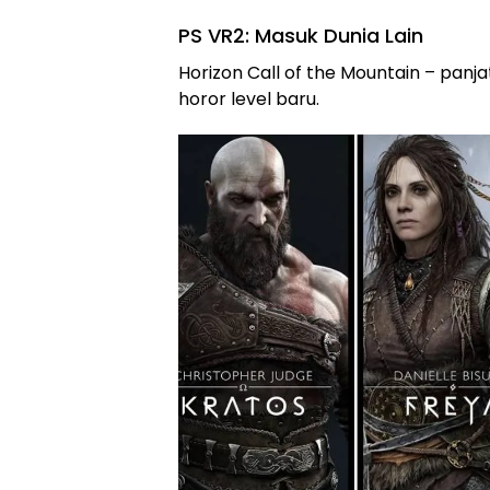
PS VR2: Masuk Dunia Lain
Horizon Call of the Mountain – panja
horor level baru.