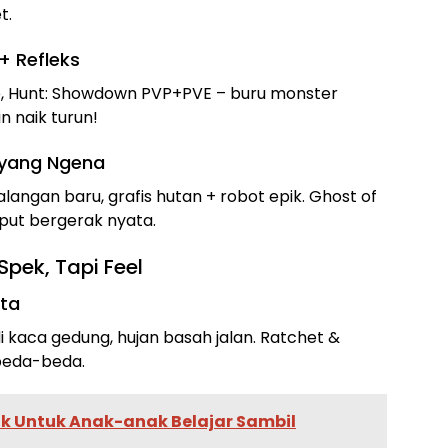
t.
+ Refleks
te, Hunt: Showdown PVP+PVE – buru monster
n naik turun!
 yang Ngena
langan baru, grafis hutan + robot epik. Ghost of
mput bergerak nyata.
pek, Tapi Feel
ata
i kaca gedung, hujan basah jalan. Ratchet &
 beda-beda.
k Untuk Anak-anak Belajar Sambil