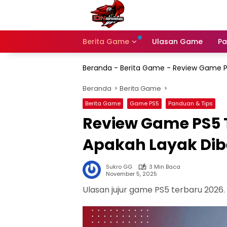
Langsung
ke
konten
Berita Game
Ulasan Game
Pa
Beranda
-
Berita Game
-
Review Game PS
Beranda
Berita Game
Berita Game
Game PS5
Panduan & Tips
Review Game PS5 T
Apakah Layak Dibe
Sukro GG
3 Min Baca
November 5, 2025
Ulasan jujur game PS5 terbaru 2026. 