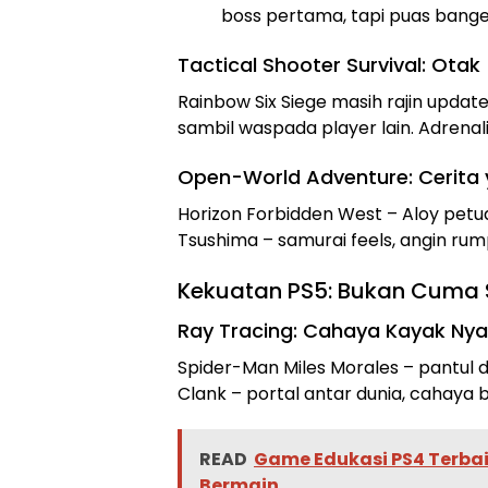
boss pertama, tapi puas bange
Tactical Shooter Survival: Otak 
Rainbow Six Siege masih rajin upda
sambil waspada player lain. Adrenali
Open-World Adventure: Cerita
Horizon Forbidden West – Aloy petua
Tsushima – samurai feels, angin ru
Kekuatan PS5: Bukan Cuma S
Ray Tracing: Cahaya Kayak Ny
Spider-Man Miles Morales – pantul d
Clank – portal antar dunia, cahaya
READ
Game Edukasi PS4 Terbai
Bermain