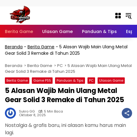
Langsung ke konten
Berita Game
Ulasan Game
Panduan & Tips
Espo
Beranda
-
Berita Game
-
5 Alasan Wajib Main Ulang Metal
Gear Solid 3 Remake di Tahun 2025
Beranda
Berita Game
PC
5 Alasan Wajib Main Ulang Metal
Gear Solid 3 Remake di Tahun 2025
Berita Game
Game PS5
Panduan & Tips
PC
Ulasan Game
5 Alasan Wajib Main Ulang Metal
Gear Solid 3 Remake di Tahun 2025
Sukro GG
5 Min Baca
Oktober 8, 2025
Nostalgia & grafis baru, ini alasan kamu harus main
lagi.