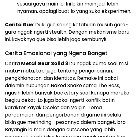
sesuai gaya main lo. Ini bikin main jadi lebih
nyaman, apalagi buat lo yang suka eksperimen.
Cerita Gue
: Dulu gue sering ketahuan musuh gara-
gara nggak ngerti stealth. Dengan mekanisme baru
ini, kayaknya gue bisa lebih jago sembunyi!
Cerita Emosional yang Ngena Banget
Cerita
Metal Gear Solid 3
itu nggak cuma soal misi
mata-mata, tapi juga tentang pengorbanan,
pengkhianatan, dan identitas. Remake ini bakal
dalemin hubungan Naked Snake sama The Boss,
ngasih lebih banyak backstory soal kenapa mereka
begitu dekat. Lo juga bakal ngerti konflik batin
karakter kayak Ocelot dan Volgin. Tema
perdamaian dan pengorbanan di game ini selalu
bikin gue merinding—pesannya dalem banget, bro.
Bayangin lo main dengan cutscene yang lebih
sinematik, pasti bikin lo ngerasa kayak nonton film