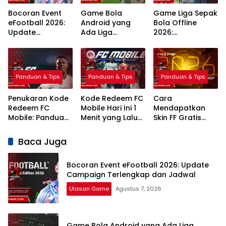
Bocoran Event
Game Bola
Game Liga Sepak
eFootball 2026:
Android yang
Bola Offline
Update
Ada Liga
2026:
Campaign
Indonesia: 7
Rekomendasi
Terlengkap dan
Pilihan Terbaik
Terbaik Grafik
Jadwal
Realistis
Panduan & Tips
Panduan & Tips
Panduan & Tips
Penukaran Kode
Kode Redeem FC
Cara
Redeem FC
Mobile Hari Ini 1
Mendapatkan
Mobile: Panduan
Menit yang Lalu
Skin FF Gratis
Lengkap Terbaru
2026 Klaim
Terbaru 2026:
2026
Hadiah Gratis
Panduan
Baca Juga
Lengkap dan
Legal
Bocoran Event eFootball 2026: Update
Campaign Terlengkap dan Jadwal
Ulasan Game
Agustus 7, 2026
Game Bola Android yang Ada Liga