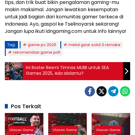
tips, dan trik buat bikin pengalaman gaming-mu
makin maksimal. Jangan lewatkan kesempatan
untuk jadi bagian dari komunitas gamer terkece di
Indonesia. Ayo, gaspol ke Tselinoyarsk sekarang!
Jangan lupa ikuti idngaming.com untuk info lainnya!
Tag:
game pc 2025
metal gear solid 3 remake
rekomendasi game ps5
Ini Roster Resmi Timnas MLBB untuk SEA
Games 2025, Ada Idolamu?
Pos Terkait
Ulasan Game
Ulasan Game
Ulasan Game