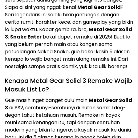
Siapa di sini yang nggak kenal
Metal Gear Solid
?
Seri legendaris ini selalu bikin jantungan dengan
cerita rumit, karakter kece, dan gameplay yang bikin
lo lupa waktu. Kabar gembira, bro,
Metal Gear Solid
3: Snake Eater
bakal dapet remake di 2025! Buat lo
yang belum pernah main atau kangen sama
petualangan Naked Snake, gue bakal kasih 5 alasan
kenapa lo wajib banget main ulang remake ini. Dari
nostalgia sampe grafis ciamik, yuk kita ulik bareng!
Kenapa Metal Gear Solid 3 Remake Wajib
Masuk List Lo?
Gue masih inget banget dulu main
Metal Gear Solid
3
di PS2, sembunyi-sembunyi di hutan sambil deg-
degan takut ketahuan musuh. Remake ini kayak
reuni sama kenangan itu, tapi dengan sentuhan
modern yang bikin lo ngerasa kayak masuk ke dunia
baru. Ini dia 5 alasan kenapa lo nggak boleh skip