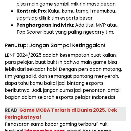
bisa main game sambil mikirin masa depan.
Kontrak Pro
: Kalau kamu tampil memukau,
siap-siap dilirik tim esports besar.
Penghargaan Individu
: Ada titel MVP atau
Top Scorer buat yang paling ngecarry tim.
Penutup: Jangan Sampai Ketinggalan!
LENP 2024/2025 adalah kesempatan buat kalian,
para pelajar, buat buktiin bahwa main game bisa
lebih dari sekadar hobi. Dengan persiapan matang,
tim yang solid, dan semangat pantang menyerah,
siapa tahu kamu bakal jadi bintang esports
berikutnya. Jadi, jangan cuma jadi penonton, ambil
bagian dalam sejarah esports pelajar Indonesia!
READ
Game MOBA Terlaris di Dunia 2025, Cek
Peringkatnya!
Penasaran sama kabar gaming terbaru? Yuk,