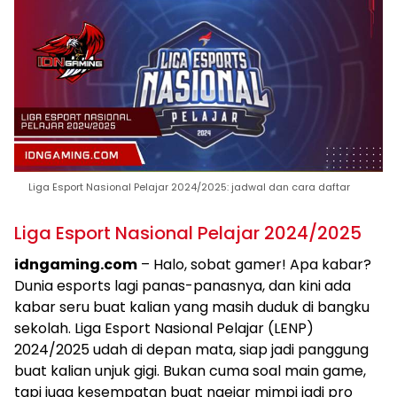
Liga Esport Nasional Pelajar 2024/2025: jadwal dan cara daftar
Liga Esport Nasional Pelajar 2024/2025
idngaming.com
– Halo, sobat gamer! Apa kabar?
Dunia esports lagi panas-panasnya, dan kini ada
kabar seru buat kalian yang masih duduk di bangku
sekolah. Liga Esport Nasional Pelajar (LENP)
2024/2025 udah di depan mata, siap jadi panggung
buat kalian unjuk gigi. Bukan cuma soal main game,
tapi juga kesempatan buat ngejar mimpi jadi pro