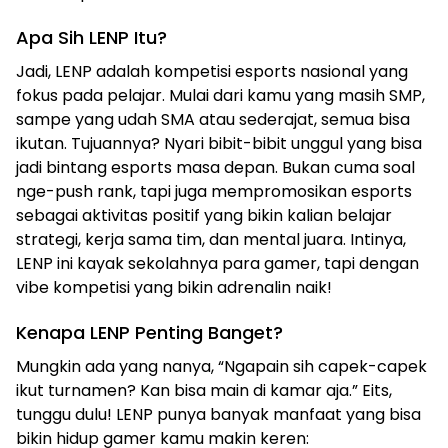
Apa Sih LENP Itu?
Jadi, LENP adalah kompetisi esports nasional yang
fokus pada pelajar. Mulai dari kamu yang masih SMP,
sampe yang udah SMA atau sederajat, semua bisa
ikutan. Tujuannya? Nyari bibit-bibit unggul yang bisa
jadi bintang esports masa depan. Bukan cuma soal
nge-push rank, tapi juga mempromosikan esports
sebagai aktivitas positif yang bikin kalian belajar
strategi, kerja sama tim, dan mental juara. Intinya,
LENP ini kayak sekolahnya para gamer, tapi dengan
vibe kompetisi yang bikin adrenalin naik!
Kenapa LENP Penting Banget?
Mungkin ada yang nanya, “Ngapain sih capek-capek
ikut turnamen? Kan bisa main di kamar aja.” Eits,
tunggu dulu! LENP punya banyak manfaat yang bisa
bikin hidup gamer kamu makin keren: