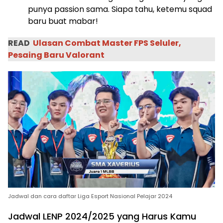
punya passion sama. Siapa tahu, ketemu squad
baru buat mabar!
READ
Ulasan Combat Master FPS Seluler,
Pesaing Baru Valorant
Jadwal dan cara daftar Liga Esport Nasional Pelajar 2024
Jadwal LENP 2024/2025 yang Harus Kamu