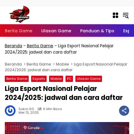
Langsung ke konten
Berita Game
Ulasan Game
Panduan & Tips
Espo
Beranda
-
Berita Game
-
Liga Esport Nasional Pelajar
2024/2025: jadwal dan cara daftar
Beranda
Berita Game
Mobile
Liga Esport Nasional Pelajar
2024/2025: jadwal dan cara daftar
Berita Game
Esports
Mobile
PC
Ulasan Game
Liga Esport Nasional Pelajar
2024/2025: jadwal dan cara daftar
Sukro GG
6 Min Baca
Mei 13, 2025