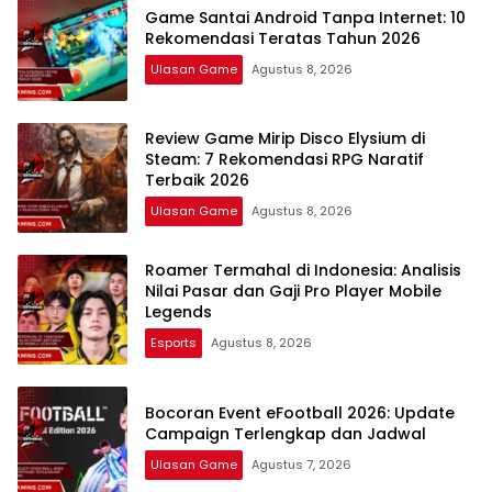
Game Santai Android Tanpa Internet: 10
Rekomendasi Teratas Tahun 2026
Ulasan Game
Agustus 8, 2026
Review Game Mirip Disco Elysium di
Steam: 7 Rekomendasi RPG Naratif
Terbaik 2026
Ulasan Game
Agustus 8, 2026
Roamer Termahal di Indonesia: Analisis
Nilai Pasar dan Gaji Pro Player Mobile
Legends
Esports
Agustus 8, 2026
Bocoran Event eFootball 2026: Update
Campaign Terlengkap dan Jadwal
Ulasan Game
Agustus 7, 2026