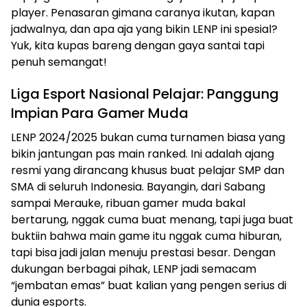
player. Penasaran gimana caranya ikutan, kapan
jadwalnya, dan apa aja yang bikin LENP ini spesial?
Yuk, kita kupas bareng dengan gaya santai tapi
penuh semangat!
Liga Esport Nasional Pelajar: Panggung
Impian Para Gamer Muda
LENP 2024/2025 bukan cuma turnamen biasa yang
bikin jantungan pas main ranked. Ini adalah ajang
resmi yang dirancang khusus buat pelajar SMP dan
SMA di seluruh Indonesia. Bayangin, dari Sabang
sampai Merauke, ribuan gamer muda bakal
bertarung, nggak cuma buat menang, tapi juga buat
buktiin bahwa main game itu nggak cuma hiburan,
tapi bisa jadi jalan menuju prestasi besar. Dengan
dukungan berbagai pihak, LENP jadi semacam
“jembatan emas” buat kalian yang pengen serius di
dunia esports.