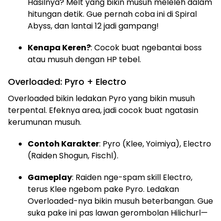
Hasilnya? Melt yang bikin musuh meleleh dalam
hitungan detik. Gue pernah coba ini di Spiral
Abyss, dan lantai 12 jadi gampang!
Kenapa Keren?
: Cocok buat ngebantai boss
atau musuh dengan HP tebel.
Overloaded: Pyro + Electro
Overloaded bikin ledakan Pyro yang bikin musuh
terpental. Efeknya area, jadi cocok buat ngatasin
kerumunan musuh.
Contoh Karakter
: Pyro (Klee, Yoimiya), Electro
(Raiden Shogun, Fischl).
Gameplay
: Raiden nge-spam skill Electro,
terus Klee ngebom pake Pyro. Ledakan
Overloaded-nya bikin musuh beterbangan. Gue
suka pake ini pas lawan gerombolan Hilichurl—