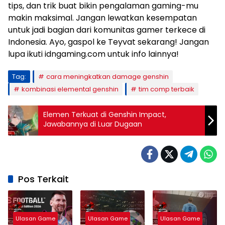
tips, dan trik buat bikin pengalaman gaming-mu
makin maksimal. Jangan lewatkan kesempatan
untuk jadi bagian dari komunitas gamer terkece di
Indonesia. Ayo, gaspol ke Teyvat sekarang! Jangan
lupa ikuti idngaming.com untuk info lainnya!
Tag:
cara meningkatkan damage genshin
kombinasi elemental genshin
tim comp terbaik
Elemen Terkuat di Genshin Impact,
Jawabannya di Luar Dugaan
Pos Terkait
Ulasan Game
Ulasan Game
Ulasan Game