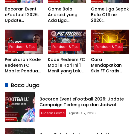
Bocoran Event
Game Bola
Game Liga Sepak
eFootball 2026:
Android yang
Bola Offline
Update
Ada Liga
2026:
Campaign
Indonesia: 7
Rekomendasi
Terlengkap dan
Pilihan Terbaik
Terbaik Grafik
Jadwal
Realistis
Panduan & Tips
Panduan & Tips
Panduan & Tips
Penukaran Kode
Kode Redeem FC
Cara
Redeem FC
Mobile Hari Ini 1
Mendapatkan
Mobile: Panduan
Menit yang Lalu
Skin FF Gratis
Lengkap Terbaru
2026 Klaim
Terbaru 2026:
2026
Hadiah Gratis
Panduan
Baca Juga
Lengkap dan
Legal
Bocoran Event eFootball 2026: Update
Campaign Terlengkap dan Jadwal
Ulasan Game
Agustus 7, 2026