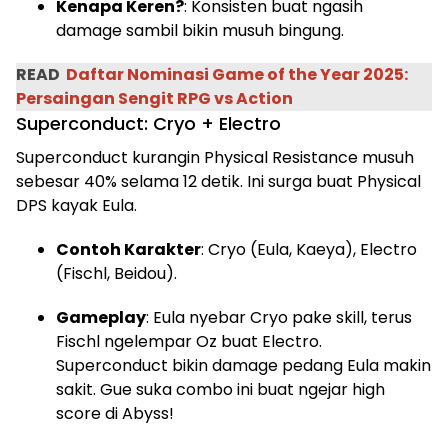
Kenapa Keren?
: Konsisten buat ngasih
damage sambil bikin musuh bingung.
READ
Daftar Nominasi Game of the Year 2025:
Persaingan Sengit RPG vs Action
Superconduct: Cryo + Electro
Superconduct kurangin Physical Resistance musuh
sebesar 40% selama 12 detik. Ini surga buat Physical
DPS kayak Eula.
Contoh Karakter
: Cryo (Eula, Kaeya), Electro
(Fischl, Beidou).
Gameplay
: Eula nyebar Cryo pake skill, terus
Fischl ngelempar Oz buat Electro.
Superconduct bikin damage pedang Eula makin
sakit. Gue suka combo ini buat ngejar high
score di Abyss!