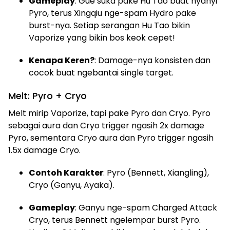
Gameplay
: Gue suka pake Hu Tao buat nyanyi
Pyro, terus Xingqiu nge-spam Hydro pake
burst-nya. Setiap serangan Hu Tao bikin
Vaporize yang bikin bos keok cepet!
Kenapa Keren?
: Damage-nya konsisten dan
cocok buat ngebantai single target.
Melt: Pyro + Cryo
Melt mirip Vaporize, tapi pake Pyro dan Cryo. Pyro
sebagai aura dan Cryo trigger ngasih 2x damage
Pyro, sementara Cryo aura dan Pyro trigger ngasih
1.5x damage Cryo.
Contoh Karakter
: Pyro (Bennett, Xiangling),
Cryo (Ganyu, Ayaka).
Gameplay
: Ganyu nge-spam Charged Attack
Cryo, terus Bennett ngelempar burst Pyro.