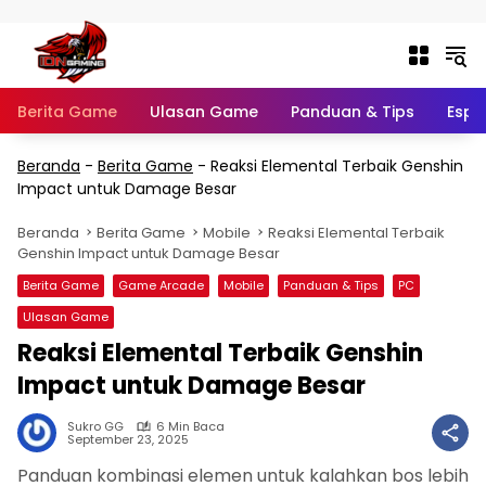
Langsung ke konten
Berita Game
Ulasan Game
Panduan & Tips
Espo
Beranda
-
Berita Game
-
Reaksi Elemental Terbaik Genshin
Impact untuk Damage Besar
Beranda
Berita Game
Mobile
Reaksi Elemental Terbaik
Genshin Impact untuk Damage Besar
Berita Game
Game Arcade
Mobile
Panduan & Tips
PC
Ulasan Game
Reaksi Elemental Terbaik Genshin
Impact untuk Damage Besar
Sukro GG
6 Min Baca
September 23, 2025
Panduan kombinasi elemen untuk kalahkan bos lebih