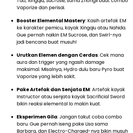
Tao, Xingqiu, Sucrose, sama Zhongli buat combo
Vaporize dan perisai.
Booster Elemental Mastery
: Kasih artefak EM
ke karakter pemicu, kayak Xingqiu atau Nahida.
Gue pernah naikin EM Sucrose, dan Swirl-nya
jadi bencana buat musuh!
Urutkan Elemen dengan Cerdas
: Cek mana
aura dan trigger yang ngasih damage
maksimal. Misalnya, Hydro dulu baru Pyro buat
Vaporize yang lebih sakit.
Pake Artefak dan Senjata EM
: Artefak kayak
Instructor atau senjata kayak Sacrificial Sword
bikin reaksi elemental lo makin kuat.
Eksperimen Gila
: Jangan takut coba combo
baru. Gue pernah iseng pake Lisa sama
Barbara, dan Electro-Charged-nya bikin musuh