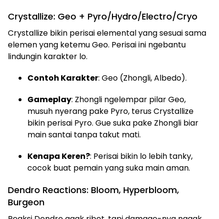
Crystallize: Geo + Pyro/Hydro/Electro/Cryo
Crystallize bikin perisai elemental yang sesuai sama
elemen yang ketemu Geo. Perisai ini ngebantu
lindungin karakter lo.
Contoh Karakter
: Geo (Zhongli, Albedo).
Gameplay
: Zhongli ngelempar pilar Geo,
musuh nyerang pake Pyro, terus Crystallize
bikin perisai Pyro. Gue suka pake Zhongli biar
main santai tanpa takut mati.
Kenapa Keren?
: Perisai bikin lo lebih tanky,
cocok buat pemain yang suka main aman.
Dendro Reactions: Bloom, Hyperbloom,
Burgeon
Reaksi Dendro agak ribet, tapi damage-nya nggak