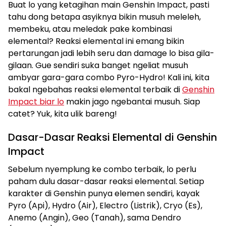
Buat lo yang ketagihan main Genshin Impact, pasti
tahu dong betapa asyiknya bikin musuh meleleh,
membeku, atau meledak pake kombinasi
elemental? Reaksi elemental ini emang bikin
pertarungan jadi lebih seru dan damage lo bisa gila-
gilaan. Gue sendiri suka banget ngeliat musuh
ambyar gara-gara combo Pyro-Hydro! Kali ini, kita
bakal ngebahas reaksi elemental terbaik di
Genshin
Impact biar lo
makin jago ngebantai musuh. Siap
catet? Yuk, kita ulik bareng!
Dasar-Dasar Reaksi Elemental di Genshin
Impact
Sebelum nyemplung ke combo terbaik, lo perlu
paham dulu dasar-dasar reaksi elemental. Setiap
karakter di Genshin punya elemen sendiri, kayak
Pyro (Api), Hydro (Air), Electro (Listrik), Cryo (Es),
Anemo (Angin), Geo (Tanah), sama Dendro