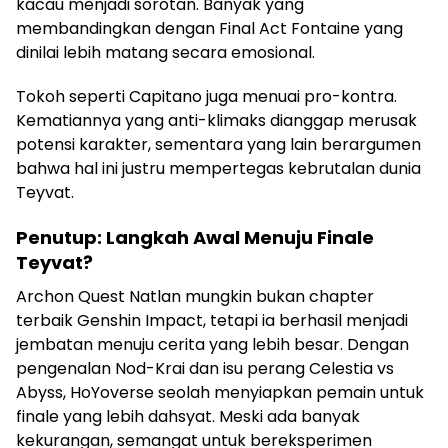
kacau menjadi sorotan. Banyak yang
membandingkan dengan Final Act Fontaine yang
dinilai lebih matang secara emosional.
Tokoh seperti Capitano juga menuai pro-kontra.
Kematiannya yang anti-klimaks dianggap merusak
potensi karakter, sementara yang lain berargumen
bahwa hal ini justru mempertegas kebrutalan dunia
Teyvat.
Penutup: Langkah Awal Menuju Finale
Teyvat?
Archon Quest Natlan mungkin bukan chapter
terbaik Genshin Impact, tetapi ia berhasil menjadi
jembatan menuju cerita yang lebih besar. Dengan
pengenalan Nod-Krai dan isu perang Celestia vs
Abyss, HoYoverse seolah menyiapkan pemain untuk
finale yang lebih dahsyat. Meski ada banyak
kekurangan, semangat untuk bereksperimen