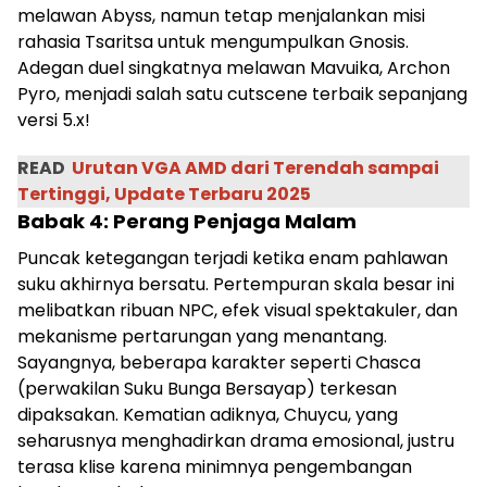
melawan Abyss, namun tetap menjalankan misi
rahasia Tsaritsa untuk mengumpulkan Gnosis.
Adegan duel singkatnya melawan Mavuika, Archon
Pyro, menjadi salah satu cutscene terbaik sepanjang
versi 5.x!
READ
Urutan VGA AMD dari Terendah sampai
Tertinggi, Update Terbaru 2025
Babak 4: Perang Penjaga Malam
Puncak ketegangan terjadi ketika enam pahlawan
suku akhirnya bersatu. Pertempuran skala besar ini
melibatkan ribuan NPC, efek visual spektakuler, dan
mekanisme pertarungan yang menantang.
Sayangnya, beberapa karakter seperti Chasca
(perwakilan Suku Bunga Bersayap) terkesan
dipaksakan. Kematian adiknya, Chuycu, yang
seharusnya menghadirkan drama emosional, justru
terasa klise karena minimnya pengembangan