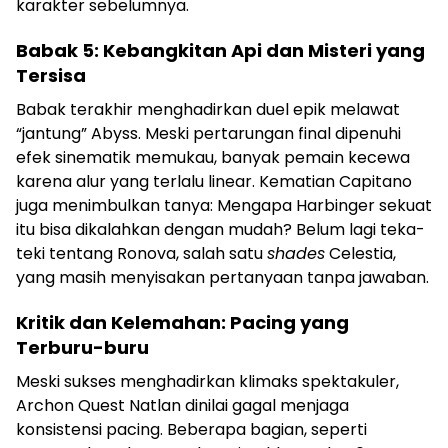
karakter sebelumnya.
Babak 5: Kebangkitan Api dan Misteri yang
Tersisa
Babak terakhir menghadirkan duel epik melawat
“jantung” Abyss. Meski pertarungan final dipenuhi
efek sinematik memukau, banyak pemain kecewa
karena alur yang terlalu linear. Kematian Capitano
juga menimbulkan tanya: Mengapa Harbinger sekuat
itu bisa dikalahkan dengan mudah? Belum lagi teka-
teki tentang Ronova, salah satu
shades
Celestia,
yang masih menyisakan pertanyaan tanpa jawaban.
Kritik dan Kelemahan: Pacing yang
Terburu-buru
Meski sukses menghadirkan klimaks spektakuler,
Archon Quest Natlan dinilai gagal menjaga
konsistensi pacing. Beberapa bagian, seperti