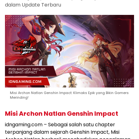
dalam Update Terbaru
Misi Archon Natlan Genshin Impact: Klimaks Epik yang Bikin Gamers
Merinding!
Misi Archon Natlan Genshin Impact
idngaming.com – Sebagai salah satu chapter
terpanjang dalam sejarah Genshin Impact, Misi