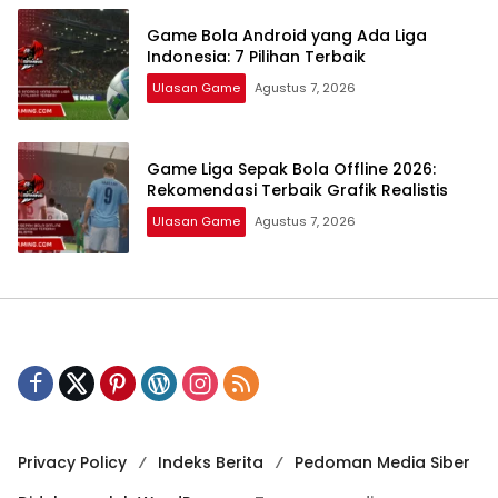
Game Bola Android yang Ada Liga
Indonesia: 7 Pilihan Terbaik
Ulasan Game
Agustus 7, 2026
Game Liga Sepak Bola Offline 2026:
Rekomendasi Terbaik Grafik Realistis
Ulasan Game
Agustus 7, 2026
Privacy Policy
Indeks Berita
Pedoman Media Siber