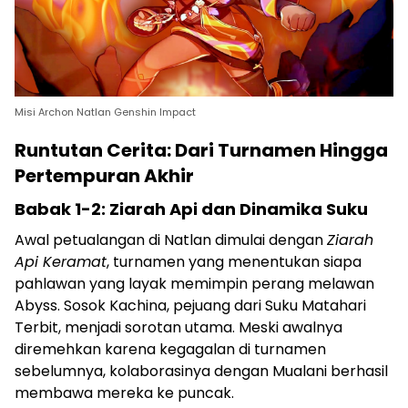
Misi Archon Natlan Genshin Impact
Runtutan Cerita: Dari Turnamen Hingga
Pertempuran Akhir
Babak 1-2: Ziarah Api dan Dinamika Suku
Awal petualangan di Natlan dimulai dengan
Ziarah
Api Keramat
, turnamen yang menentukan siapa
pahlawan yang layak memimpin perang melawan
Abyss. Sosok Kachina, pejuang dari Suku Matahari
Terbit, menjadi sorotan utama. Meski awalnya
diremehkan karena kegagalan di turnamen
sebelumnya, kolaborasinya dengan Mualani berhasil
membawa mereka ke puncak.