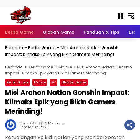
Langsung ke konten
Berita Game
Ulasan Game
Panduan & Tips
Espo
Beranda
-
Berita Game
-
Misi Archon Natlan Genshin
Impact: Klimaks Epik yang Bikin Gamers Merinding!
Beranda
Berita Game
Mobile
Misi Archon Natlan Genshin
Impact: Klimaks Epik yang Bikin Gamers Merinding!
Berita Game
Mobile
PC
Ulasan Game
Misi Archon Natlan Genshin Impact:
Klimaks Epik yang Bikin Gamers
Merinding!
Sukro GG
5 Min Baca
Februari 12, 2025
Petualangan Epik di Natlan yang Menjadi Sorotan