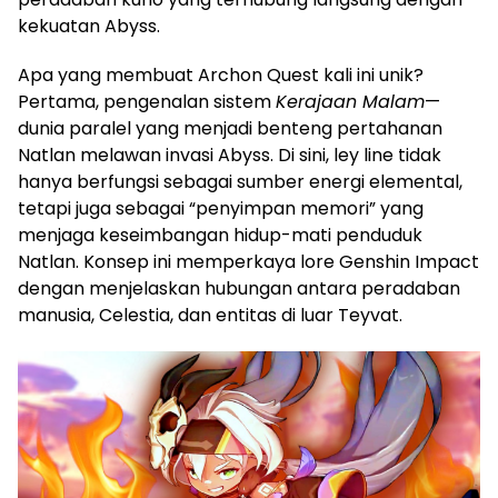
kekuatan Abyss.
Apa yang membuat Archon Quest kali ini unik?
Pertama, pengenalan sistem
Kerajaan Malam
—
dunia paralel yang menjadi benteng pertahanan
Natlan melawan invasi Abyss. Di sini, ley line tidak
hanya berfungsi sebagai sumber energi elemental,
tetapi juga sebagai “penyimpan memori” yang
menjaga keseimbangan hidup-mati penduduk
Natlan. Konsep ini memperkaya lore Genshin Impact
dengan menjelaskan hubungan antara peradaban
manusia, Celestia, dan entitas di luar Teyvat.