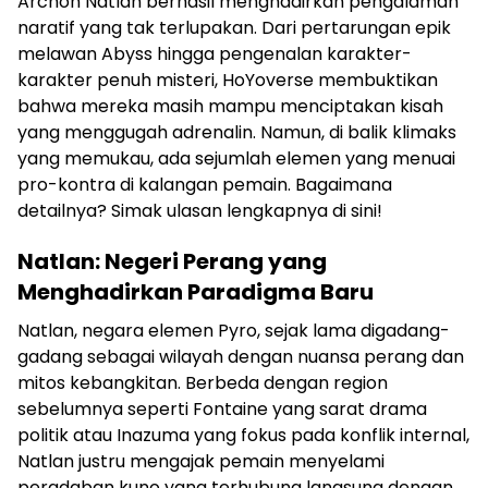
Archon Natlan berhasil menghadirkan pengalaman
naratif yang tak terlupakan. Dari pertarungan epik
melawan Abyss hingga pengenalan karakter-
karakter penuh misteri, HoYoverse membuktikan
bahwa mereka masih mampu menciptakan kisah
yang menggugah adrenalin. Namun, di balik klimaks
yang memukau, ada sejumlah elemen yang menuai
pro-kontra di kalangan pemain. Bagaimana
detailnya? Simak ulasan lengkapnya di sini!
Natlan: Negeri Perang yang
Menghadirkan Paradigma Baru
Natlan, negara elemen Pyro, sejak lama digadang-
gadang sebagai wilayah dengan nuansa perang dan
mitos kebangkitan. Berbeda dengan region
sebelumnya seperti Fontaine yang sarat drama
politik atau Inazuma yang fokus pada konflik internal,
Natlan justru mengajak pemain menyelami
peradaban kuno yang terhubung langsung dengan