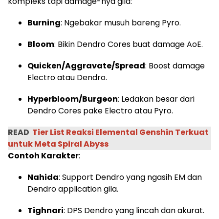
kompleks tapi damage-nya gila:
Burning
: Ngebakar musuh bareng Pyro.
Bloom
: Bikin Dendro Cores buat damage AoE.
Quicken/Aggravate/Spread
: Boost damage
Electro atau Dendro.
Hyperbloom/Burgeon
: Ledakan besar dari
Dendro Cores pake Electro atau Pyro.
READ
Tier List Reaksi Elemental Genshin Terkuat
untuk Meta Spiral Abyss
Contoh Karakter
:
Nahida
: Support Dendro yang ngasih EM dan
Dendro application gila.
Tighnari
: DPS Dendro yang lincah dan akurat.