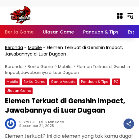
Langsung ke konten
Berita Game
Ulasan Game
Panduan & Tips
Espo
Beranda
-
Mobile
-
Elemen Terkuat di Genshin Impact,
Jawabannya di Luar Dugaan
Beranda
Berita Game
Mobile
Elemen Terkuat di Genshin
Impact, Jawabannya di Luar Dugaan
Mobile
Berita Game
Game Arcade
Panduan & Tips
PC
Ulasan Game
Elemen Terkuat di Genshin Impact,
Jawabannya di Luar Dugaan
Sukro GG
6 Min Baca
September 24, 2025
Elemen terkuat? Ini dia elemen yang tak kamu duga!