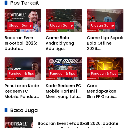
Pos Terkait
Ulasan Game
Ulasan Game
Ulasan Game
Bocoran Event
Game Bola
Game Liga Sepak
eFootball 2026:
Android yang
Bola Offline
Update
Ada Liga
2026:
Campaign
Indonesia: 7
Rekomendasi
Terlengkap dan
Pilihan Terbaik
Terbaik Grafik
Jadwal
Realistis
Panduan & Tips
Panduan & Tips
Panduan & Tips
Penukaran Kode
Kode Redeem FC
Cara
Redeem FC
Mobile Hari Ini 1
Mendapatkan
Mobile: Panduan
Menit yang Lalu
Skin FF Gratis
Lengkap Terbaru
2026 Klaim
Terbaru 2026:
2026
Hadiah Gratis
Panduan
Baca Juga
Lengkap dan
Legal
Bocoran Event eFootball 2026: Update