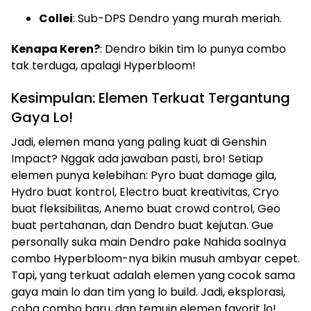
Collei
: Sub-DPS Dendro yang murah meriah.
Kenapa Keren?
: Dendro bikin tim lo punya combo
tak terduga, apalagi Hyperbloom!
Kesimpulan: Elemen Terkuat Tergantung
Gaya Lo!
Jadi, elemen mana yang paling kuat di Genshin
Impact? Nggak ada jawaban pasti, bro! Setiap
elemen punya kelebihan: Pyro buat damage gila,
Hydro buat kontrol, Electro buat kreativitas, Cryo
buat fleksibilitas, Anemo buat crowd control, Geo
buat pertahanan, dan Dendro buat kejutan. Gue
personally suka main Dendro pake Nahida soalnya
combo Hyperbloom-nya bikin musuh ambyar cepet.
Tapi, yang terkuat adalah elemen yang cocok sama
gaya main lo dan tim yang lo build. Jadi, eksplorasi,
coba combo baru, dan temuin elemen favorit lo!