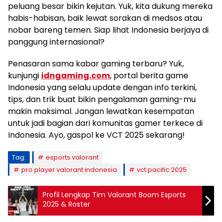
peluang besar bikin kejutan. Yuk, kita dukung mereka
habis-habisan, baik lewat sorakan di medsos atau
nobar bareng temen. Siap lihat Indonesia berjaya di
panggung internasional?
Penasaran sama kabar gaming terbaru? Yuk,
kunjungi
idngaming.com
, portal berita game
Indonesia yang selalu update dengan info terkini,
tips, dan trik buat bikin pengalaman gaming-mu
makin maksimal. Jangan lewatkan kesempatan
untuk jadi bagian dari komunitas gamer terkece di
Indonesia. Ayo, gaspol ke VCT 2025 sekarang!
Tag:
esports valorant
pro player valorant indonesia
vct pacific 2025
Profil Lengkap Tim Valorant Boom Esports
2025 & Roster