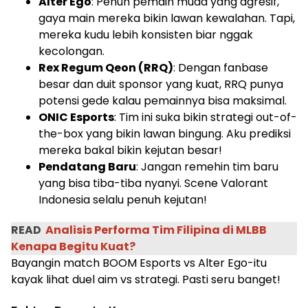
Alter Ego
: Penuh pemain muda yang agresif,
gaya main mereka bikin lawan kewalahan. Tapi,
mereka kudu lebih konsisten biar nggak
kecolongan.
Rex Regum Qeon (RRQ)
: Dengan fanbase
besar dan duit sponsor yang kuat, RRQ punya
potensi gede kalau pemainnya bisa maksimal.
ONIC Esports
: Tim ini suka bikin strategi out-of-
the-box yang bikin lawan bingung. Aku prediksi
mereka bakal bikin kejutan besar!
Pendatang Baru
: Jangan remehin tim baru
yang bisa tiba-tiba nyanyi. Scene Valorant
Indonesia selalu penuh kejutan!
READ
Analisis Performa Tim Filipina di MLBB
Kenapa Begitu Kuat?
Bayangin match BOOM Esports vs Alter Ego-itu
kayak lihat duel aim vs strategi. Pasti seru banget!