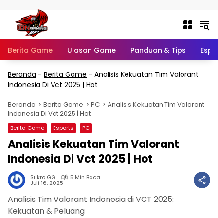
Langsung ke konten
Berita Game
Ulasan Game
Panduan & Tips
Espo
Beranda
-
Berita Game
-
Analisis Kekuatan Tim Valorant
Indonesia Di Vct 2025 | Hot
Beranda
Berita Game
PC
Analisis Kekuatan Tim Valorant
Indonesia Di Vct 2025 | Hot
Berita Game
Esports
PC
Analisis Kekuatan Tim Valorant
Indonesia Di Vct 2025 | Hot
Sukro GG
5 Min Baca
Juli 16, 2025
Analisis Tim Valorant Indonesia di VCT 2025:
Kekuatan & Peluang