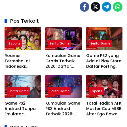
Pos Terkait
Esports
Berita Game
Berita Game
Roamer
Kumpulan Game
Game PS2 yang
Termahal di
Gratis Terbaik
Ada di Play Store:
Indonesia:
2026: Daftar
Daftar Porting
Analisis Nilai
Legal Tanpa
Resmi dan
Pasar dan Gaji
Perlu Langganan
Panduan
Pro Player Mobile
Mahal
Mainnya
Legends
Berita Game
Berita Game
Esports
Game PS2
Kumpulan Game
Total Hadiah AFK
Android Tanpa
PS2 Android
Master Cup MLBB:
Emulator:
Terbaik 2026:
Alter Ego Bawa
Panduan Porting
Rekomendasi
Pulang Miliaran
Resmi dan
Emulator dan
Rupiah!