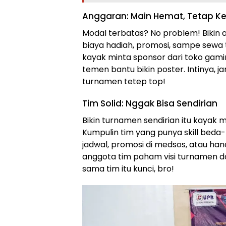
Anggaran: Main Hemat, Tetap K
Modal terbatas? No problem! Bikin 
biaya hadiah, promosi, sampe sewa te
kayak minta sponsor dari toko gami
temen bantu bikin poster. Intinya, j
turnamen tetep top!
Tim Solid: Nggak Bisa Sendirian
Bikin turnamen sendirian itu kayak
Kumpulin tim yang punya skill beda-
jadwal, promosi di medsos, atau han
anggota tim paham visi turnamen dan
sama tim itu kunci, bro!