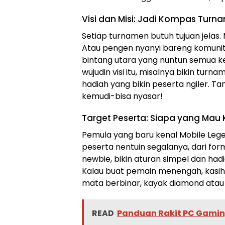
Visi dan Misi: Jadi Kompas Tur
Setiap turnamen butuh tujuan jelas. 
Atau pengen nyanyi bareng komunita
bintang utara yang nuntun semua k
wujudin visi itu, misalnya bikin turna
hadiah yang bikin peserta ngiler. T
kemudi-bisa nyasar!
Target Peserta: Siapa yang Mau
Pemula yang baru kenal Mobile Leg
peserta nentuin segalanya, dari fo
newbie, bikin aturan simpel dan had
Kalau buat pemain menengah, kasih 
mata berbinar, kayak diamond atau
READ
Panduan Rakit PC Gamin