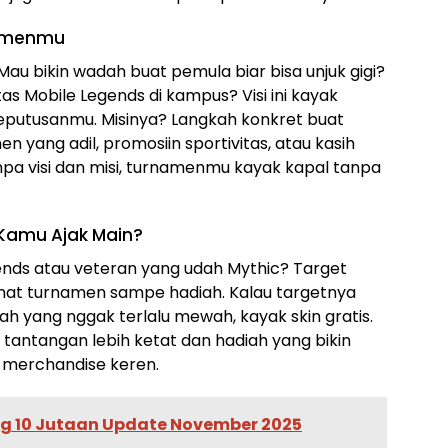
namenmu
Mau bikin wadah buat pemula biar bisa unjuk gigi?
s Mobile Legends di kampus? Visi ini kayak
eputusanmu. Misinya? Langkah konkret buat
men yang adil, promosiin sportivitas, atau kasih
anpa visi dan misi, turnamenmu kayak kapal tanpa
 Kamu Ajak Main?
ends atau veteran yang udah Mythic? Target
rmat turnamen sampe hadiah. Kalau targetnya
iah yang nggak terlalu mewah, kayak skin gratis.
tantangan lebih ketat dan hadiah yang bikin
 merchandise keren.
g 10 Jutaan Update November 2025