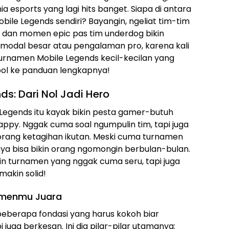
 esports yang lagi hits banget. Siapa di antara
bile Legends sendiri? Bayangin, ngeliat tim-tim
on, dan momen epic pas tim underdog bikin
u modal besar atau pengalaman pro, karena kali
n turnamen Mobile Legends kecil-kecilan yang
aspol ke panduan lengkapnya!
ds: Dari Nol Jadi Hero
egends itu kayak bikin pesta gamer-butuh
py. Nggak cuma soal ngumpulin tim, tapi juga
 orang ketagihan ikutan. Meski cuma turnamen
ilnya bisa bikin orang ngomongin berbulan-bulan.
kin turnamen yang nggak cuma seru, tapi juga
makin solid!
namenmu Juara
beberapa fondasi yang harus kokoh biar
uga berkesan. Ini dia pilar-pilar utamanya: