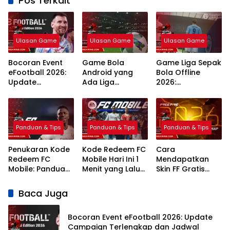
Pos Terkait
Ulasan Game
Ulasan Game
Ulasan Game
Bocoran Event
Game Bola
Game Liga Sepak
eFootball 2026:
Android yang
Bola Offline
Update
Ada Liga
2026:
Campaign
Indonesia: 7
Rekomendasi
Terlengkap dan
Pilihan Terbaik
Terbaik Grafik
Jadwal
Realistis
Panduan & Tips
Panduan & Tips
Panduan & Tips
Penukaran Kode
Kode Redeem FC
Cara
Redeem FC
Mobile Hari Ini 1
Mendapatkan
Mobile: Panduan
Menit yang Lalu
Skin FF Gratis
Lengkap Terbaru
2026 Klaim
Terbaru 2026:
2026
Hadiah Gratis
Panduan
Baca Juga
Lengkap dan
Legal
Bocoran Event eFootball 2026: Update
Campaign Terlengkap dan Jadwal