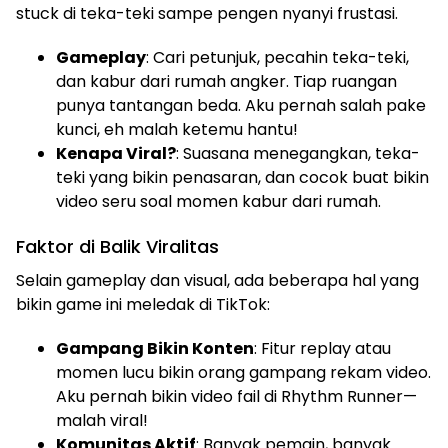
stuck di teka-teki sampe pengen nyanyi frustasi.
Gameplay
: Cari petunjuk, pecahin teka-teki,
dan kabur dari rumah angker. Tiap ruangan
punya tantangan beda. Aku pernah salah pake
kunci, eh malah ketemu hantu!
Kenapa Viral?
: Suasana menegangkan, teka-
teki yang bikin penasaran, dan cocok buat bikin
video seru soal momen kabur dari rumah.
Faktor di Balik Viralitas
Selain gameplay dan visual, ada beberapa hal yang
bikin game ini meledak di TikTok:
Gampang Bikin Konten
: Fitur replay atau
momen lucu bikin orang gampang rekam video.
Aku pernah bikin video fail di Rhythm Runner—
malah viral!
Komunitas Aktif
: Banyak pemain, banyak