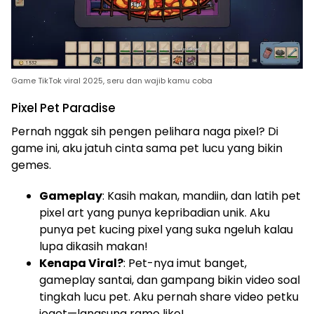
Game TikTok viral 2025, seru dan wajib kamu coba
Pixel Pet Paradise
Pernah nggak sih pengen pelihara naga pixel? Di
game ini, aku jatuh cinta sama pet lucu yang bikin
gemes.
Gameplay
: Kasih makan, mandiin, dan latih pet
pixel art yang punya kepribadian unik. Aku
punya pet kucing pixel yang suka ngeluh kalau
lupa dikasih makan!
Kenapa Viral?
: Pet-nya imut banget,
gameplay santai, dan gampang bikin video soal
tingkah lucu pet. Aku pernah share video petku
joget—langsung rame like!