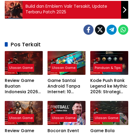
Build dan Emblem Valir Tersakit, Update
Terbaru Patch 2025
Pos Terkait
Ulasan Game
Ulasan Game
Panduan & Tips
Review Game
Game Santai
Kode Push Rank
Buatan
Android Tanpa
Legend ke Mythic
Indonesia 2026
Internet: 10
2026: Strategi
Inovasi
Rekomendasi
Meta dan
Developer Lokal
Teratas Tahun
Rahasia
2026
Winstreak
Terbaru
Ulasan Game
Ulasan Game
Ulasan Game
Review Game
Bocoran Event
Game Bola