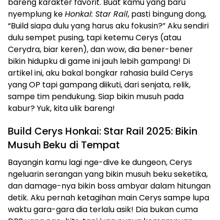
bareng karakter favorit. Buat kamu yang baru
nyemplung ke
Honkai: Star Rail
, pasti bingung dong,
“Build siapa dulu yang harus aku fokusin?” Aku sendiri
dulu sempet pusing, tapi ketemu Cerys (atau
Cerydra, biar keren), dan wow, dia bener-bener
bikin hidupku di game ini jauh lebih gampang! Di
artikel ini, aku bakal bongkar rahasia build Cerys
yang OP tapi gampang diikuti, dari senjata, relik,
sampe tim pendukung. Siap bikin musuh pada
kabur? Yuk, kita ulik bareng!
Build Cerys Honkai: Star Rail 2025: Bikin
Musuh Beku di Tempat
Bayangin kamu lagi nge-dive ke dungeon, Cerys
ngeluarin serangan yang bikin musuh beku seketika,
dan damage-nya bikin boss ambyar dalam hitungan
detik. Aku pernah ketagihan main Cerys sampe lupa
waktu gara-gara dia terlalu asik! Dia bukan cuma