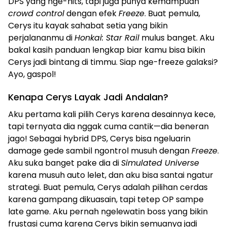
DPS yang nge-hits, tapi juga punya kemampuan
crowd control
dengan efek
Freeze
. Buat pemula,
Cerys itu kayak sahabat setia yang bikin
perjalananmu di
Honkai: Star Rail
mulus banget. Aku
bakal kasih panduan lengkap biar kamu bisa bikin
Cerys jadi bintang di timmu. Siap nge-freeze galaksi?
Ayo, gaspol!
Kenapa Cerys Layak Jadi Andalan?
Aku pertama kali pilih Cerys karena desainnya kece,
tapi ternyata dia nggak cuma cantik—dia beneran
jago! Sebagai hybrid DPS, Cerys bisa ngeluarin
damage gede sambil ngontrol musuh dengan
Freeze
.
Aku suka banget pake dia di
Simulated Universe
karena musuh auto lelet, dan aku bisa santai ngatur
strategi. Buat pemula, Cerys adalah pilihan cerdas
karena gampang dikuasain, tapi tetep OP sampe
late game. Aku pernah ngelewatin boss yang bikin
frustasi cuma karena Cerys bikin semuanya jadi