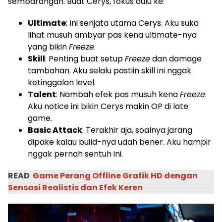
sembarangan. Buat Cerys, fokus dulu ke:
Ultimate
: Ini senjata utama Cerys. Aku suka
lihat musuh ambyar pas kena ultimate-nya
yang bikin
Freeze
.
Skill
: Penting buat setup
Freeze
dan damage
tambahan. Aku selalu pastiin skill ini nggak
ketinggalan level.
Talent
: Nambah efek pas musuh kena
Freeze
.
Aku notice ini bikin Cerys makin OP di late
game.
Basic Attack
: Terakhir aja, soalnya jarang
dipake kalau build-nya udah bener. Aku hampir
nggak pernah sentuh ini.
READ
Game Perang Offline Grafik HD dengan
Sensasi Realistis dan Efek Keren