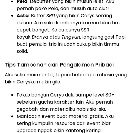
Pela
: Debuffer yang bikin musuh lelet. Aku
pernah pake Pela, dan musuh auto ciut!
Asta
: Buffer
SPD
yang bikin Cerys serang
duluan. Aku suka kombonya karena bikin tim
cepet banget. Kalau punya SSR
kayak
Bronya
atau
Tingyun
, langsung gas! Tapi
buat pemula, trio ini udah cukup bikin timmu
solid.
Tips Tambahan dari Pengalaman Pribadi
Aku suka main santai, tapi ini beberapa rahasia yang
bikin Cerysku makin gila:
Fokus bangun Cerys dulu sampe level 80+
sebelum gacha karakter lain. Aku pernah
gegabah, dan materialku habis sia-sia.
Manfaatin event buat material gratis. Aku
sering kumpulin resource dari event biar
upgrade nggak bikin kantong kering.