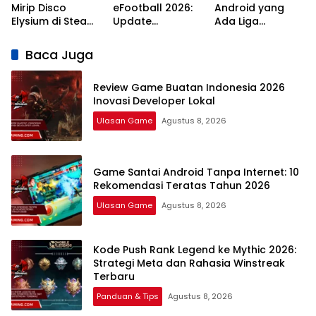
Mirip Disco
eFootball 2026:
Android yang
Elysium di Steam:
Update
Ada Liga
7 Rekomendasi
Campaign
Indonesia: 7
RPG Naratif
Terlengkap dan
Pilihan Terbaik
Baca Juga
Terbaik 2026
Jadwal
Review Game Buatan Indonesia 2026
Inovasi Developer Lokal
Ulasan Game
Agustus 8, 2026
Game Santai Android Tanpa Internet: 10
Rekomendasi Teratas Tahun 2026
Ulasan Game
Agustus 8, 2026
Kode Push Rank Legend ke Mythic 2026:
Strategi Meta dan Rahasia Winstreak
Terbaru
Panduan & Tips
Agustus 8, 2026