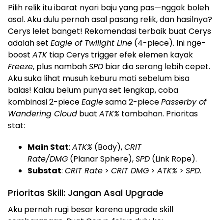
Pilih relik itu ibarat nyari baju yang pas—nggak boleh
asal. Aku dulu pernah asal pasang relik, dan hasilnya?
Cerys lelet banget! Rekomendasi terbaik buat Cerys
adalah set
Eagle of Twilight Line
(4-piece). Ini nge-
boost
ATK
tiap Cerys trigger efek elemen kayak
Freeze
, plus nambah
SPD
biar dia serang lebih cepet.
Aku suka lihat musuh keburu mati sebelum bisa
balas! Kalau belum punya set lengkap, coba
kombinasi 2-piece
Eagle
sama 2-piece
Passerby of
Wandering Cloud
buat
ATK%
tambahan. Prioritas
stat:
Main Stat
:
ATK%
(Body),
CRIT
Rate/DMG
(Planar Sphere),
SPD
(Link Rope).
Substat
:
CRIT Rate
>
CRIT DMG
>
ATK%
>
SPD
.
Prioritas Skill: Jangan Asal Upgrade
Aku pernah rugi besar karena upgrade skill