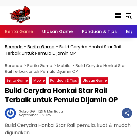
Langsung ke konten
Berita Game
Ulasan Game
Panduan & Tips
Espo
Beranda
-
Berita Game
-
Build Cerydra Honkai Star Rail
Terbaik untuk Pemula Dijamin OP
Beranda
Berita Game
Mobile
Build Cerydra Honkai Star
Rail Terbaik untuk Pemula Dijamin OP
Berita Game
Mobile
Panduan & Tips
Ulasan Game
Build Cerydra Honkai Star Rail
Terbaik untuk Pemula Dijamin OP
Sukro GG
5 Min Baca
September 8, 2025
Build Cerydra Honkai Star Rail pemula, kuat & mudah
digunakan