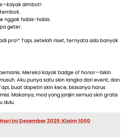
tis—kayak aimbot!
k tembok.
e nggak habis-habis.
pa geter.
 jadi pro!” Tapi, setelah riset, ternyata ada banyak
pemanis. Mereka kayak badge of honor—bikin
musuh. Aku punya satu skin langka dari event, dan
pi, buat dapetin skin kece, biasanya harus
 misi. Makanya, mod yang janjiin semua skin gratis
u dulu.
Hari Ini Desember 2025: Klaim 1000