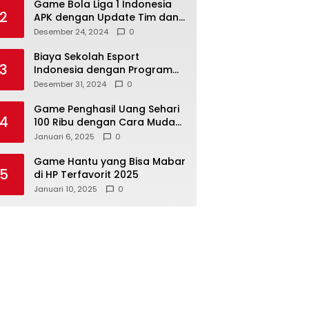
Game Bola Liga 1 Indonesia
2
APK dengan Update Tim dan
Pemain Terbaru
Desember 24, 2024
0
Biaya Sekolah Esport
3
Indonesia dengan Program
Pelatihan Lengkap
Desember 31, 2024
0
Game Penghasil Uang Sehari
4
100 Ribu dengan Cara Mudah
dan Cepat 2025
Januari 6, 2025
0
Game Hantu yang Bisa Mabar
5
di HP Terfavorit 2025
Januari 10, 2025
0