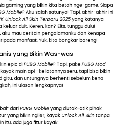
ia gaming yang bikin kita betah nge-game. Siapa
BG Mobile
? Aku salah satunya! Tapi, akhir-akhir ini
 Unlock All Skin Terbaru 2025
yang katanya
 keluar duit. Keren, kan? Eits, tunggu dulu!
, aku mau ceritain pengalamanku dan kenapa
ripada manfaat. Yuk, kita bongkar bareng!
anis yang Bikin Was-was
in epic di
PUBG Mobile
? Tapi, pake
PUBG Mod
u kayak main api—keliatannya seru, tapi bisa bikin
d gitu, dan untungnya berhenti sebelum kena
gkah, ini ulasan lengkapnya!
bal” dari
PUBG Mobile
yang diutak-atik pihak
itur yang bikin ngiler, kayak
Unlock All Skin
tanpa
n itu, ada juga fitur kayak: