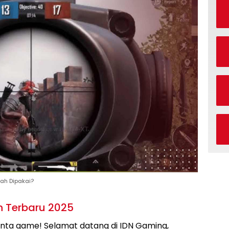
kah Dipakai?
n Terbaru 2025
inta game! Selamat datang di IDN Gaming,