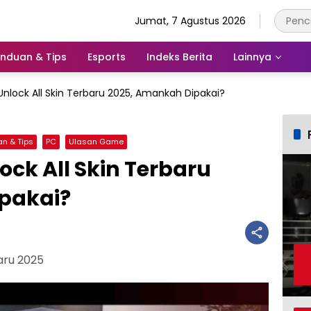
Jumat, 7 Agustus 2026
nduan & Tips
Esports
Indeks Berita
Lainnya
nlock All Skin Terbaru 2025, Amankah Dipakai?
n & Tips
PC
Ulasan Game
ck All Skin Terbaru
pakai?
aru 2025