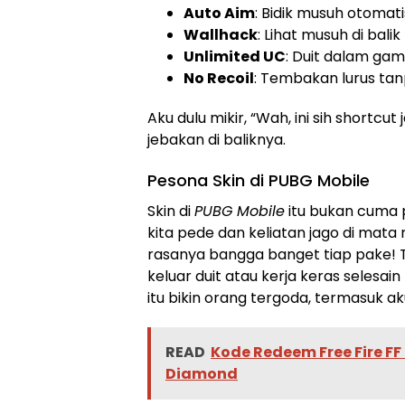
Auto Aim
: Bidik musuh otoma
Wallhack
: Lihat musuh di bali
Unlimited UC
: Duit dalam gam
No Recoil
: Tembakan lurus tan
Aku dulu mikir, “Wah, ini sih shortcut
jebakan di baliknya.
Pesona Skin di PUBG Mobile
Skin di
PUBG Mobile
itu bukan cuma 
kita pede dan keliatan jago di mata 
rasanya bangga banget tiap pake! Ta
keluar duit atau kerja keras selesain
itu bikin orang tergoda, termasuk ak
READ
Kode Redeem Free Fire FF 
Diamond