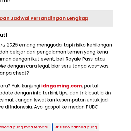
h it!
5 Dan Jadwal Pertandingan Lengkap
ut!
aru 2025
emang menggoda, tapi risiko kehilangan
u udah belajar dari pengalaman temen yang kena
man dengan ikut event, beli Royale Pass, atau
ile
dengan cara legal, biar seru tanpa was-was.
tanpa cheat?
ru? Yuk, kunjungi
idngaming.com
, portal
ate dengan info terkini, tips, dan trik buat bikin
mal. Jangan lewatkan kesempatan untuk jadi
e di Indonesia. Ayo, gaspol ke medan PUBG
nload pubg mod terbaru
risiko banned pubg