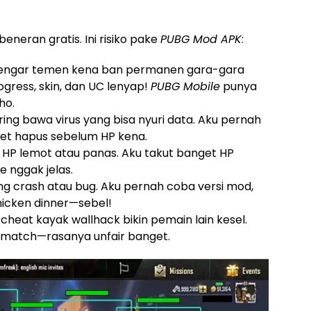
beneran gratis. Ini risiko pake
PUBG Mod APK
:
dengar temen kena ban permanen gara-gara
gress, skin, dan UC lenyap!
PUBG Mobile
punya
ho.
ering bawa virus yang bisa nyuri data. Aku pernah
pet hapus sebelum HP kena.
 HP lemot atau panas. Aku takut banget HP
e nggak jelas.
ing crash atau bug. Aku pernah coba versi mod,
hicken dinner—sebel!
 cheat kayak wallhack bikin pemain lain kesel.
 match—rasanya unfair banget.