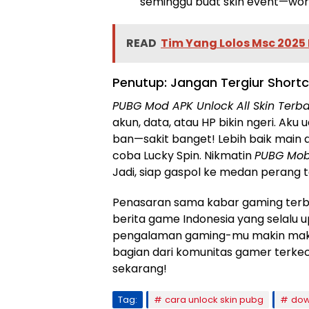
seminggu buat skin event—wort
READ
Tim Yang Lolos Msc 202
Penutup: Jangan Tergiur Shortc
PUBG Mod APK Unlock All Skin Terb
akun, data, atau HP bikin ngeri. Ak
ban—sakit banget! Lebih baik main a
coba Lucky Spin. Nikmatin
PUBG Mob
Jadi, siap gaspol ke medan perang 
Penasaran sama kabar gaming terba
berita game Indonesia yang selalu upd
pengalaman gaming-mu makin maksi
bagian dari komunitas gamer terkec
sekarang!
Tag:
cara unlock skin pubg
dow