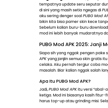
tempatnya update seru seputar dun
di sini yang masih setia ngegas di
PU
aku sering denger soal
PUBG Mod APK
bikin kita bisa pamer skin kece tanpa
Sebelum kalian buru-buru download
mod ini lebih banyak mudaratnya da
PUBG Mod APK 2025: Janji M
Siapa sih yang nggak pengen pake sk
APK
yang janjiin semua skin gratis it
celaka. Aku pernah tergiur coba mo
masalah. Biar kalian nggak salah lan
Apa Itu PUBG Mod APK?
Jadi,
PUBG Mod APK
itu versi “abal-a
ketiga. Mod ini biasanya kasih fitur-f
harus top-up atau grinding misi. Selai