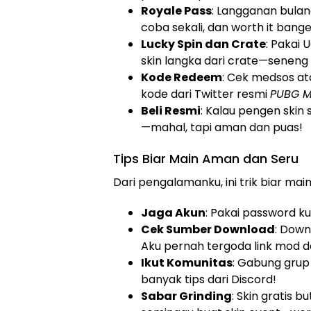
Royale Pass
: Langganan bulana
coba sekali, dan worth it bange
Lucky Spin dan Crate
: Pakai
skin langka dari crate—seneng
Kode Redeem
: Cek medsos at
kode dari Twitter resmi
PUBG M
Beli Resmi
: Kalau pengen skin 
—mahal, tapi aman dan puas!
Tips Biar Main Aman dan Seru
Dari pengalamanku, ini trik biar mai
Jaga Akun
: Pakai password ku
Cek Sumber Download
: Down
Aku pernah tergoda link mod da
Ikut Komunitas
: Gabung grup
banyak tips dari Discord!
Sabar Grinding
: Skin gratis 