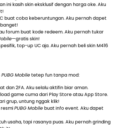
n ini kasih skin eksklusif dengan harga oke. Aku
t!
 UC buat coba keberuntungan. Aku pernah dapet
 banget!
au forum buat kode redeem. Aku pernah tukar
obile
—gratis skin!
spesifik, top-up UC aja. Aku pernah beli skin M416
n
PUBG Mobile
tetep fun tanpa mod:
at dan 2FA. Aku selalu aktifin biar aman.
load game cuma dari Play Store atau App Store.
ri grup, untung nggak klik!
 resmi
PUBG Mobile
buat info event. Aku dapet
butuh usaha, tapi rasanya puas. Aku pernah grinding