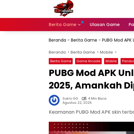
Langsung
ke
konten
Berita Game
Ulasan Game
Pa
Beranda
-
Berita Game
-
PUBG Mod APK U
Beranda
Berita Game
Mobile
Berita Game
Game Arcade
Mobile
Pandua
PUBG Mod APK Unlo
2025, Amankah Di
Sukro GG
4 Min Baca
Agustus 22, 2025
Keamanan PUBG Mod APK skin terb