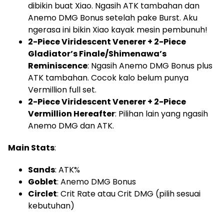
dibikin buat Xiao. Ngasih ATK tambahan dan
Anemo DMG Bonus setelah pake Burst. Aku
ngerasa ini bikin Xiao kayak mesin pembunuh!
2-Piece Viridescent Venerer + 2-Piece
Gladiator’s Finale/Shimenawa’s
Reminiscence
: Ngasih Anemo DMG Bonus plus
ATK tambahan. Cocok kalo belum punya
Vermillion full set.
2-Piece Viridescent Venerer + 2-Piece
Vermillion Hereafter
: Pilihan lain yang ngasih
Anemo DMG dan ATK.
Main Stats
:
Sands
: ATK%
Goblet
: Anemo DMG Bonus
Circlet
: Crit Rate atau Crit DMG (pilih sesuai
kebutuhan)