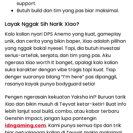
support.
Butuh build dan tim yang pas biar maksimal.
Layak Nggak Sih Narik Xiao?
Kalo kalian nyari DPS Anemo yang kuat, gameplay
unik, dan cerita yang bikin baper, Xiao adalah pilihan
yang nggak bakal nyesel. Tapi, dia butuh investasi
serius-artefak, senjata, dan tim yang pas. Aku
ngerasa Xiao worth it banget, apalagi kalo kalian
suka karakter dengan vibe tragis tapi kuat. Tiap
denger suaranya bilang “I’m here” pas dipanggil,
rasanya kayak punya bodyguard setia!
Pengen ngerasain kekuatan Yaksha ini? Buruan tarik
Xiao dan bikin musuh di Teyvat ketar-ketir! Buat info
lebih lanjut soal build, combo, atau kabar terbaru
Genshin Impact, jangan lupa pantengin
idngaming.com
. Kami punya semua tips dan trik
biar petualangan kalian di Teyvat makin maksimal.