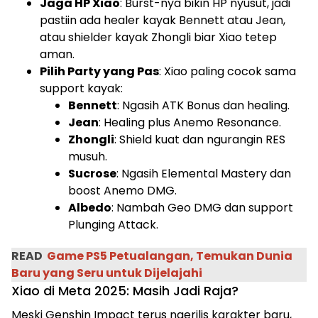
Jaga HP Xiao
: Burst-nya bikin HP nyusut, jadi
pastiin ada healer kayak Bennett atau Jean,
atau shielder kayak Zhongli biar Xiao tetep
aman.
Pilih Party yang Pas
: Xiao paling cocok sama
support kayak:
Bennett
: Ngasih ATK Bonus dan healing.
Jean
: Healing plus Anemo Resonance.
Zhongli
: Shield kuat dan ngurangin RES
musuh.
Sucrose
: Ngasih Elemental Mastery dan
boost Anemo DMG.
Albedo
: Nambah Geo DMG dan support
Plunging Attack.
READ
Game PS5 Petualangan, Temukan Dunia
Baru yang Seru untuk Dijelajahi
Xiao di Meta 2025: Masih Jadi Raja?
Meski Genshin Impact terus ngerilis karakter baru,