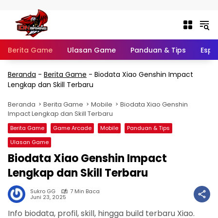
Langsung ke konten
Berita Game
Ulasan Game
Panduan & Tips
Espo
Beranda
-
Berita Game
-
Biodata Xiao Genshin Impact
Lengkap dan Skill Terbaru
Beranda
Berita Game
Mobile
Biodata Xiao Genshin
Impact Lengkap dan Skill Terbaru
Berita Game
Game Arcade
Mobile
Panduan & Tips
Ulasan Game
Biodata Xiao Genshin Impact
Lengkap dan Skill Terbaru
Sukro GG
7 Min Baca
Juni 23, 2025
Info biodata, profil, skill, hingga build terbaru Xiao.