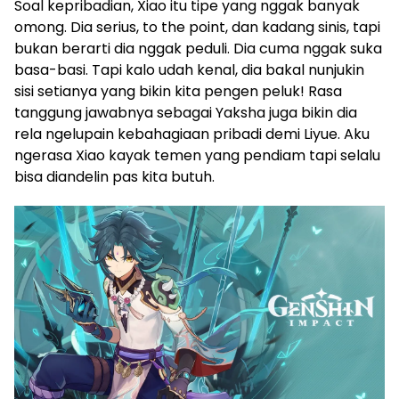
Soal kepribadian, Xiao itu tipe yang nggak banyak
omong. Dia serius, to the point, dan kadang sinis, tapi
bukan berarti dia nggak peduli. Dia cuma nggak suka
basa-basi. Tapi kalo udah kenal, dia bakal nunjukin
sisi setianya yang bikin kita pengen peluk! Rasa
tanggung jawabnya sebagai Yaksha juga bikin dia
rela ngelupain kebahagiaan pribadi demi Liyue. Aku
ngerasa Xiao kayak temen yang pendiam tapi selalu
bisa diandelin pas kita butuh.