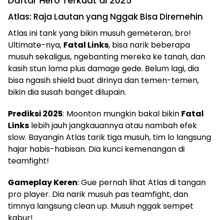
Daftar Hero Terkuat di 2025
Atlas: Raja Lautan yang Nggak Bisa Diremehin
Atlas ini tank yang bikin musuh gemeteran, bro!
Ultimate-nya,
Fatal Links
, bisa narik beberapa
musuh sekaligus, ngebanting mereka ke tanah, dan
kasih stun lama plus damage gede. Belum lagi, dia
bisa ngasih shield buat dirinya dan temen-temen,
bikin dia susah banget dilupain.
Prediksi 2025
: Moonton mungkin bakal bikin
Fatal
Links
lebih jauh jangkauannya atau nambah efek
slow. Bayangin Atlas tarik tiga musuh, tim lo langsung
hajar habis-habisan. Dia kunci kemenangan di
teamfight!
Gameplay Keren
: Gue pernah lihat Atlas di tangan
pro player. Dia narik musuh pas teamfight, dan
timnya langsung clean up. Musuh nggak sempet
kabur!