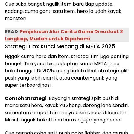
Gue suka banget ngulik item baru tiap update.
Kadang, cuma ganti satu item, hero lo udah kayak
monster!
READ
Penjelasan Alur Cerita Game Dreadout 2
Lengkap, Mudah untuk Dipahami
Strategi Tim: Kunci Menang di META 2025
Nggak cuma hero dan item, strategi tim juga penting
banget. Tim yang bisa adaptasi sama META baru
bakal unggul. Di 2025, mungkin kita lihat strategi split
push yang lebih ciamik atau counter-gank yang
super terkoordinasi.
Contoh Strategi
: Bayangin strategi split push di
mana satu hero, kayak Yu Zhong, dorong lane sendiri,
sementara empat temennya bikin chaos di lane lain.
Musuh nggak bakal tahu harus ngejar yang mana!
Gue pernah coba split push pake fighter, dan musuh