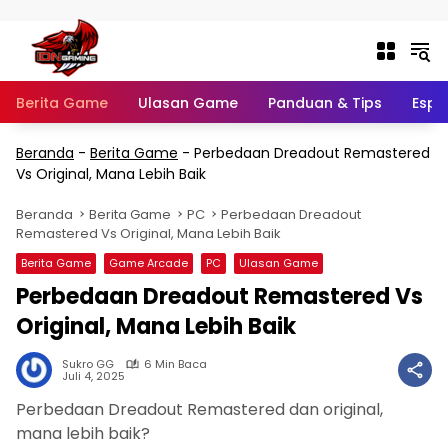
Langsung ke konten
Berita Game
Ulasan Game
Panduan & Tips
Espo
Beranda
-
Berita Game
-
Perbedaan Dreadout Remastered
Vs Original, Mana Lebih Baik
Beranda
Berita Game
PC
Perbedaan Dreadout
Remastered Vs Original, Mana Lebih Baik
Berita Game
Game Arcade
PC
Ulasan Game
Perbedaan Dreadout Remastered Vs
Original, Mana Lebih Baik
Sukro GG
6 Min Baca
Juli 4, 2025
Perbedaan Dreadout Remastered dan original,
mana lebih baik?