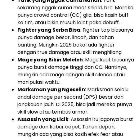
Tank yang Nggak Cuma Nahan
: Tank
sekarang nggak cuma meat shield, bro. Mereka
punya crowd control (CC) gila, bisa kasih buff
ke tim, atau bikin musuh lelet pake debuff.
Fighter yang Serba Bisa
: Fighter top biasanya
punya damage besar, lincah, dan tahan
banting. Mungkin 2025 bakal ada fighter
dengan true damage atau skill menghilang.
Mage yang Bikin Meleleh
: Mage kuat biasanya
punya burst damage tinggi dan CC. Nantinya,
mungkin ada mage dengan skill silence atau
manipulasi waktu.
Marksman yang Ngeselin
: Marksman selalu
andal damage per second (DPS) besar dan
jangkauan jauh. Di 2025, bisa jadi mereka punya
skill slow atau tembus armor.
Assassin yang Licik
: Assassin itu jagonya burst
damage dan kabur cepet. Tahun depan,
mungkin ada yang bisa kasih efek fear atau