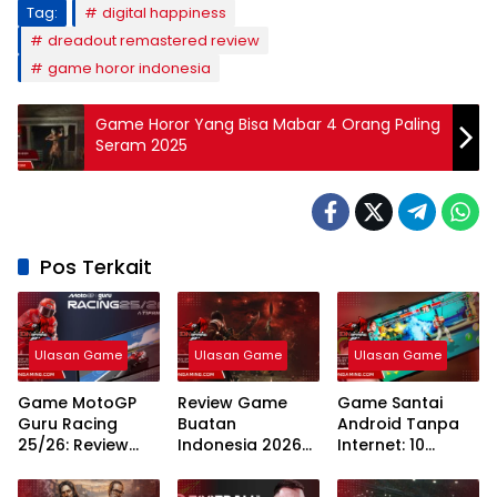
Tag:
digital happiness
dreadout remastered review
game horor indonesia
Game Horor Yang Bisa Mabar 4 Orang Paling
Seram 2025
Pos Terkait
Ulasan Game
Ulasan Game
Ulasan Game
Game MotoGP
Review Game
Game Santai
Guru Racing
Buatan
Android Tanpa
25/26: Review
Indonesia 2026
Internet: 10
Fitur Terbaru,
Inovasi
Rekomendasi
Gameplay
Developer Lokal
Teratas Tahun