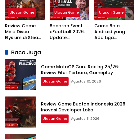
2026
Ulasan Game
Ulasan Game
Ulasan Game
Review Game
Bocoran Event
Game Bola
Mirip Disco
eFootball 2026:
Android yang
Elysium di Steam:
Update
Ada Liga
7 Rekomendasi
Campaign
Indonesia: 7
RPG Naratif
Terlengkap dan
Pilihan Terbaik
Baca Juga
Terbaik 2026
Jadwal
Game MotoGP Guru Racing 25/26:
Review Fitur Terbaru, Gameplay
Ulasan Game
Agustus 10, 2026
Review Game Buatan Indonesia 2026
Inovasi Developer Lokal
Ulasan Game
Agustus 8, 2026