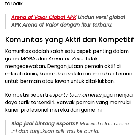
terbaik.
Arena of Valor Global APK
Unduh versi global
APK Arena of Valor dengan fitur terbaru.
Komunitas yang Aktif dan Kompetitif
Komunitas adalah salah satu aspek penting dalam
game MOBA, dan
Arena of Valor
tidak
mengecewakan. Dengan jutaan pemain aktif di
seluruh dunia, kamu akan selalu menemukan teman
untuk bermain atau lawan untuk ditaklukkan.
Kompetisi seperti
esports tournaments
juga menjadi
daya tarik tersendiri. Banyak pemain yang memulai
karier profesional mereka dari game ini.
Siap jadi bintang esports?
Mulailah dari arena
ini dan tunjukkan skill-mu ke dunia.