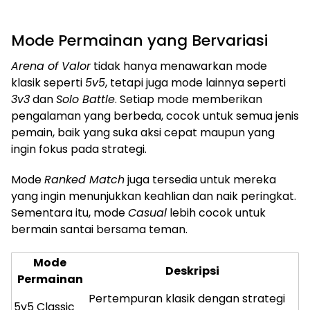
Mode Permainan yang Bervariasi
Arena of Valor
tidak hanya menawarkan mode
klasik seperti
5v5
, tetapi juga mode lainnya seperti
3v3
dan
Solo Battle
. Setiap mode memberikan
pengalaman yang berbeda, cocok untuk semua jenis
pemain, baik yang suka aksi cepat maupun yang
ingin fokus pada strategi.
Mode
Ranked Match
juga tersedia untuk mereka
yang ingin menunjukkan keahlian dan naik peringkat.
Sementara itu, mode
Casual
lebih cocok untuk
bermain santai bersama teman.
Mode
Deskripsi
Permainan
Pertempuran klasik dengan strategi
5v5 Classic