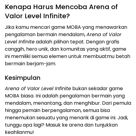
Kenapa Harus Mencoba Arena of
Valor Level Infinite?
Jika kamu mencari game MOBA yang menawarkan
pengalaman bermain mendalam,
Arena of Valor
Level Infinite
adalah pilihan tepat. Dengan grafis
canggih, hero unik, dan komunitas yang aktif, game
ini memiliki semua elemen untuk membuatmu betah
bermain berjam-jam.
Kesimpulan
Arena of Valor Level Infinite
bukan sekadar game
MOBA biasa. Ini adalah pengalaman bermain yang
mendalam, menantang, dan menghibur. Dari pemula
hingga pemain berpengalaman, semua bisa
menemukan sesuatu yang menarik di game ini. Jadi,
tunggu apa lagi? Masuk ke arena dan tunjukkan
keahlianmu!