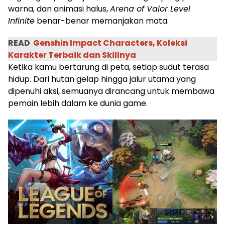
warna, dan animasi halus,
Arena of Valor Level
Infinite
benar-benar memanjakan mata.
READ
Genshin Impact Characters, Koleksi
Karakter Terbaik dan Skillnya
Ketika kamu bertarung di peta, setiap sudut terasa
hidup. Dari hutan gelap hingga jalur utama yang
dipenuhi aksi, semuanya dirancang untuk membawa
pemain lebih dalam ke dunia game.