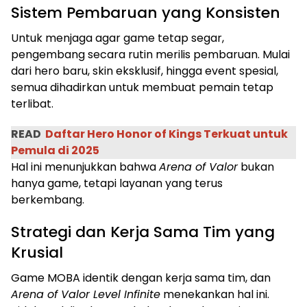
Sistem Pembaruan yang Konsisten
Untuk menjaga agar game tetap segar,
pengembang secara rutin merilis pembaruan. Mulai
dari hero baru, skin eksklusif, hingga event spesial,
semua dihadirkan untuk membuat pemain tetap
terlibat.
READ
Daftar Hero Honor of Kings Terkuat untuk
Pemula di 2025
Hal ini menunjukkan bahwa
Arena of Valor
bukan
hanya game, tetapi layanan yang terus
berkembang.
Strategi dan Kerja Sama Tim yang
Krusial
Game MOBA identik dengan kerja sama tim, dan
Arena of Valor Level Infinite
menekankan hal ini.