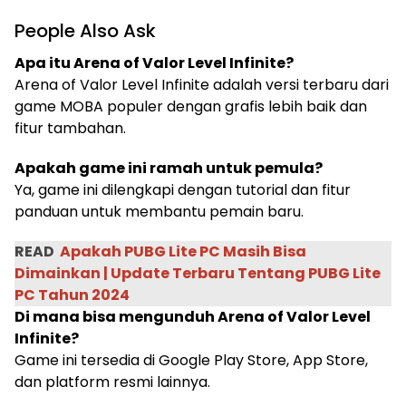
People Also Ask
Apa itu Arena of Valor Level Infinite?
Arena of Valor Level Infinite adalah versi terbaru dari
game MOBA populer dengan grafis lebih baik dan
fitur tambahan.
Apakah game ini ramah untuk pemula?
Ya, game ini dilengkapi dengan tutorial dan fitur
panduan untuk membantu pemain baru.
READ
Apakah PUBG Lite PC Masih Bisa
Dimainkan | Update Terbaru Tentang PUBG Lite
PC Tahun 2024
Di mana bisa mengunduh Arena of Valor Level
Infinite?
Game ini tersedia di Google Play Store, App Store,
dan platform resmi lainnya.