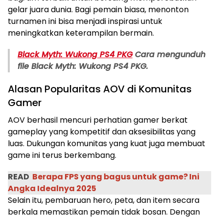
gelar juara dunia. Bagi pemain biasa, menonton
turnamen ini bisa menjadi inspirasi untuk
meningkatkan keterampilan bermain.
Black Myth: Wukong PS4 PKG
Cara mengunduh
file Black Myth: Wukong PS4 PKG.
Alasan Popularitas AOV di Komunitas
Gamer
AOV berhasil mencuri perhatian gamer berkat
gameplay yang kompetitif dan aksesibilitas yang
luas. Dukungan komunitas yang kuat juga membuat
game ini terus berkembang.
READ
Berapa FPS yang bagus untuk game? Ini
Angka Idealnya 2025
Selain itu, pembaruan hero, peta, dan item secara
berkala memastikan pemain tidak bosan. Dengan