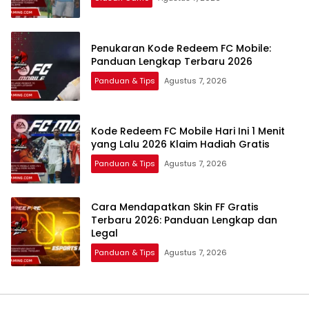
Penukaran Kode Redeem FC Mobile:
Panduan Lengkap Terbaru 2026
Panduan & Tips
Agustus 7, 2026
Kode Redeem FC Mobile Hari Ini 1 Menit
yang Lalu 2026 Klaim Hadiah Gratis
Panduan & Tips
Agustus 7, 2026
Cara Mendapatkan Skin FF Gratis
Terbaru 2026: Panduan Lengkap dan
Legal
Panduan & Tips
Agustus 7, 2026