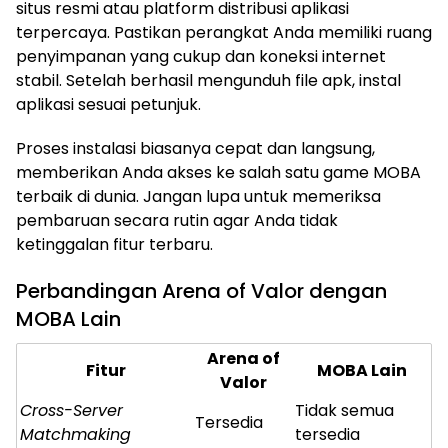
situs resmi atau platform distribusi aplikasi
terpercaya. Pastikan perangkat Anda memiliki ruang
penyimpanan yang cukup dan koneksi internet
stabil. Setelah berhasil mengunduh file apk, instal
aplikasi sesuai petunjuk.
Proses instalasi biasanya cepat dan langsung,
memberikan Anda akses ke salah satu game MOBA
terbaik di dunia. Jangan lupa untuk memeriksa
pembaruan secara rutin agar Anda tidak
ketinggalan fitur terbaru.
Perbandingan Arena of Valor dengan
MOBA Lain
Arena of
Fitur
MOBA Lain
Valor
Cross-Server
Tidak semua
Tersedia
Matchmaking
tersedia