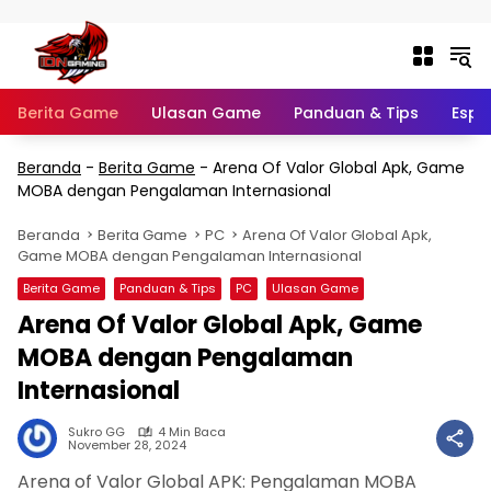
Langsung ke konten
Berita Game
Ulasan Game
Panduan & Tips
Espo
Beranda
-
Berita Game
-
Arena Of Valor Global Apk, Game
MOBA dengan Pengalaman Internasional
Beranda
Berita Game
PC
Arena Of Valor Global Apk,
Game MOBA dengan Pengalaman Internasional
Berita Game
Panduan & Tips
PC
Ulasan Game
Arena Of Valor Global Apk, Game
MOBA dengan Pengalaman
Internasional
Sukro GG
4 Min Baca
November 28, 2024
Arena of Valor Global APK: Pengalaman MOBA