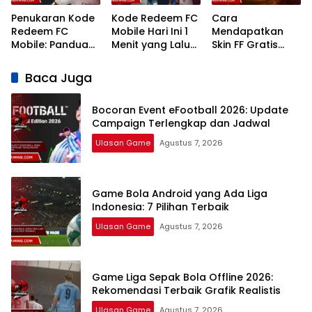
Penukaran Kode
Kode Redeem FC
Cara
Redeem FC
Mobile Hari Ini 1
Mendapatkan
Mobile: Panduan
Menit yang Lalu
Skin FF Gratis
Lengkap Terbaru
2026 Klaim
Terbaru 2026:
2026
Hadiah Gratis
Panduan
Baca Juga
Lengkap dan
Legal
Bocoran Event eFootball 2026: Update
Campaign Terlengkap dan Jadwal
Ulasan Game
Agustus 7, 2026
Game Bola Android yang Ada Liga
Indonesia: 7 Pilihan Terbaik
Ulasan Game
Agustus 7, 2026
Game Liga Sepak Bola Offline 2026:
Rekomendasi Terbaik Grafik Realistis
Ulasan Game
Agustus 7, 2026