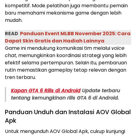
kompetitif. Mode pelatihan juga membantu pemain
baru memahami mekanisme game dengan lebih
mudah.
READ
Panduan Event MLBB November 2025: Cara
Dapat Skin Gratis dan Hadiah Lainnya
Game ini mendukung komunikasi tim melalui
voice
chat
, memungkinkan koordinasi strategi yang lebih
efektif selama pertempuran. Selain itu, pembaruan
rutin memastikan gameplay tetap relevan dengan
tren terbaru.
Kapan GTA 6 Rilis di Android
Update terbaru
tentang kemungkinan rilis GTA 6 di Android.
Panduan Unduh dan Instalasi AOV Global
Apk
Untuk mengunduh AOV Global Apk, cukup kunjungi