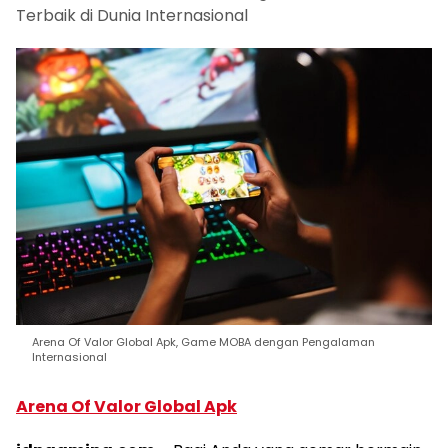
Terbaik di Dunia Internasional
Arena Of Valor Global Apk, Game MOBA dengan Pengalaman
Internasional
Arena Of Valor Global Apk