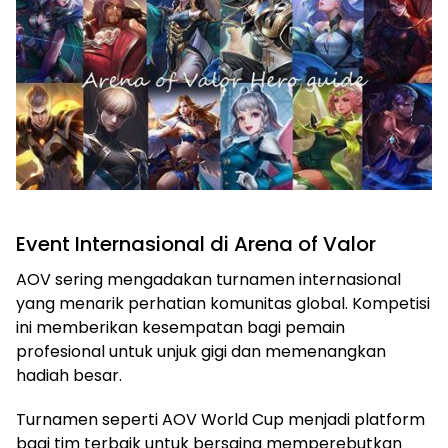
Event Internasional di Arena of Valor
AOV sering mengadakan turnamen internasional
yang menarik perhatian komunitas global. Kompetisi
ini memberikan kesempatan bagi pemain
profesional untuk unjuk gigi dan memenangkan
hadiah besar.
Turnamen seperti AOV World Cup menjadi platform
bagi tim terbaik untuk bersaing memperebutkan