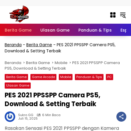
Langsung ke konten
Berita Game
Ulasan Game
Panduan & Tips
Espo
Beranda
-
Berita Game
-
PES 2021 PPSSPP Camera PS5,
Download & Setting Terbaik
Beranda
Berita Game
Mobile
PES 2021 PPSSPP Camera
PS5, Download & Setting Terbaik
Berita Game
Game Arcade
Mobile
Panduan & Tips
PC
Ulasan Game
PES 2021 PPSSPP Camera PS5,
Download & Setting Terbaik
Sukro GG
6 Min Baca
Juli 15, 2025
Rasakan Sensasi PES 2021 PPSSPP dengan Kamera