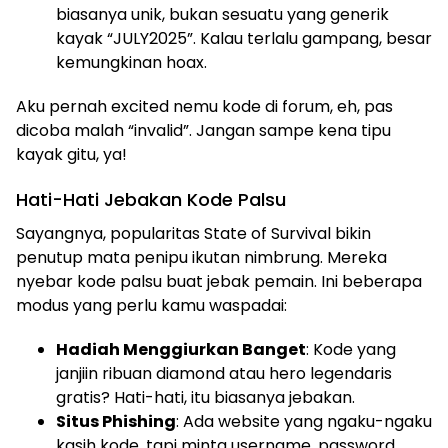
biasanya unik, bukan sesuatu yang generik
kayak “JULY2025”. Kalau terlalu gampang, besar
kemungkinan hoax.
Aku pernah excited nemu kode di forum, eh, pas
dicoba malah “invalid”. Jangan sampe kena tipu
kayak gitu, ya!
Hati-Hati Jebakan Kode Palsu
Sayangnya, popularitas State of Survival bikin
penutup mata penipu ikutan nimbrung. Mereka
nyebar kode palsu buat jebak pemain. Ini beberapa
modus yang perlu kamu waspadai:
Hadiah Menggiurkan Banget
: Kode yang
janjiin ribuan diamond atau hero legendaris
gratis? Hati-hati, itu biasanya jebakan.
Situs Phishing
: Ada website yang ngaku-ngaku
kasih kode, tapi minta username, password,