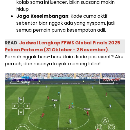
kolab sama influencer, bikin suasana makin
hidup.
Jaga Keseimbangan
: Kode cuma aktif
sebentar biar nggak ada yang nyspam, jadi
semua pemain punya kesempatan adil.
READ
Jadwal Lengkap FFWS Global Finals 2025
Pekan Pertama (31 Oktober - 2 November).
Pernah nggak buru-buru klaim kode pas event? Aku
pernah, dan rasanya kayak menang lotre!