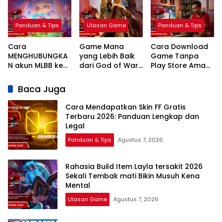
Panduan
mati Bikin Musuh
Realistis
Lengkap dan
Kena Mental
Legal
Panduan & Tips
Ulasan Game
Panduan & Tips
Cara
Game Mana
Cara Download
MENGHUBUNGKA
yang Lebih Baik
Game Tanpa
N akun MLBB ke
dari God of War:
Play Store Aman
MCGG
Ragnarok? Ini
dan Legal
Sinkronisasi Data
Kandidat
Terbaru 2026
Baca Juga
Game
Terkuatnya!
Cara Mendapatkan Skin FF Gratis
Terbaru 2026: Panduan Lengkap dan
Legal
Panduan & Tips
Agustus 7, 2026
Rahasia Build Item Layla tersakit 2026
Sekali Tembak mati Bikin Musuh Kena
Mental
Ulasan Game
Agustus 7, 2026