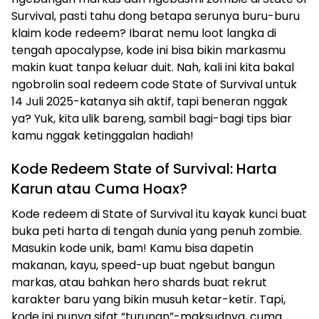
Survival, pasti tahu dong betapa serunya buru-buru
klaim kode redeem? Ibarat nemu loot langka di
tengah apocalypse, kode ini bisa bikin markasmu
makin kuat tanpa keluar duit. Nah, kali ini kita bakal
ngobrolin soal redeem code State of Survival untuk
14 Juli 2025-katanya sih aktif, tapi beneran nggak
ya? Yuk, kita ulik bareng, sambil bagi-bagi tips biar
kamu nggak ketinggalan hadiah!
Kode Redeem State of Survival: Harta
Karun atau Cuma Hoax?
Kode redeem di State of Survival itu kayak kunci buat
buka peti harta di tengah dunia yang penuh zombie.
Masukin kode unik, bam! Kamu bisa dapetin
makanan, kayu, speed-up buat ngebut bangun
markas, atau bahkan hero shards buat rekrut
karakter baru yang bikin musuh ketar-ketir. Tapi,
kode ini punya sifat “turunan”-maksudnya, cuma