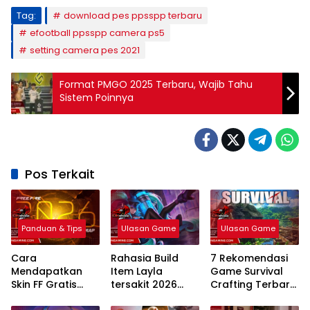
Tag:
download pes ppsspp terbaru
efootball ppsspp camera ps5
setting camera pes 2021
Format PMGO 2025 Terbaru, Wajib Tahu
Sistem Poinnya
Pos Terkait
Panduan & Tips
Ulasan Game
Ulasan Game
Cara
Rahasia Build
7 Rekomendasi
Mendapatkan
Item Layla
Game Survival
Skin FF Gratis
tersakit 2026
Crafting Terbaru
Terbaru 2026:
Sekali Tembak
PC 2026: Mekanik