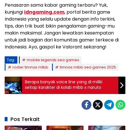
Penasaran sama kabar gaming terbaru? Yuk,
kunjungi
idngaming.com
, portal berita game
Indonesia yang selalu update dengan info terkini,
tips, dan trik buat bikin pengalaman gaming-mu
makin maksimal. Jangan lewatkan kesempatan
untuk jadi bagian dari komunitas gamer terkece di
Indonesia. Ayo, gaspol ke Valorant sekarang!
Tag:
mobile legends sea games
roster timnas mlbb
timnas mlbb sea games 2025
Berapa banyak voice line yang di miliki
setiap karakter di kolab mlbb x naruto
Pos Terkait