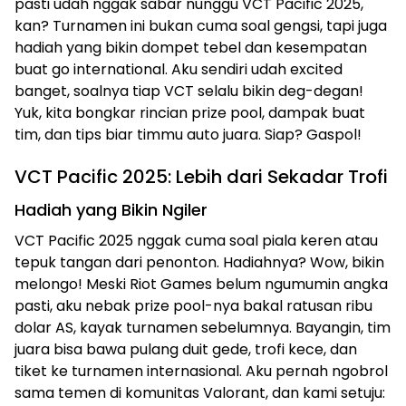
pasti udah nggak sabar nunggu VCT Pacific 2025,
kan? Turnamen ini bukan cuma soal gengsi, tapi juga
hadiah yang bikin dompet tebel dan kesempatan
buat go international. Aku sendiri udah excited
banget, soalnya tiap VCT selalu bikin deg-degan!
Yuk, kita bongkar rincian prize pool, dampak buat
tim, dan tips biar timmu auto juara. Siap? Gaspol!
VCT Pacific 2025: Lebih dari Sekadar Trofi
Hadiah yang Bikin Ngiler
VCT Pacific 2025 nggak cuma soal piala keren atau
tepuk tangan dari penonton. Hadiahnya? Wow, bikin
melongo! Meski Riot Games belum ngumumin angka
pasti, aku nebak prize pool-nya bakal ratusan ribu
dolar AS, kayak turnamen sebelumnya. Bayangin, tim
juara bisa bawa pulang duit gede, trofi kece, dan
tiket ke turnamen internasional. Aku pernah ngobrol
sama temen di komunitas Valorant, dan kami setuju: