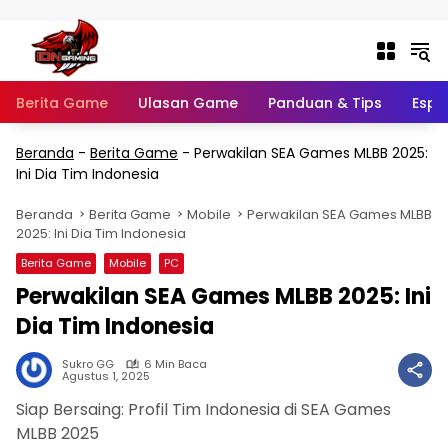
Langsung ke konten
Berita Game
Ulasan Game
Panduan & Tips
Espo
Beranda
-
Berita Game
-
Perwakilan SEA Games MLBB 2025:
Ini Dia Tim Indonesia
Beranda
Berita Game
Mobile
Perwakilan SEA Games MLBB
2025: Ini Dia Tim Indonesia
Berita Game
Mobile
PC
Perwakilan SEA Games MLBB 2025: Ini
Dia Tim Indonesia
Sukro GG
6 Min Baca
Agustus 1, 2025
Siap Bersaing: Profil Tim Indonesia di SEA Games
MLBB 2025