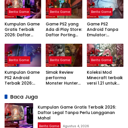
Berita Game
Berita Game
Berita Game
Kumpulan Game
Game PS2 yang
Game PS2
Gratis Terbaik
Ada di Play Store:
Android Tanpa
2026: Daftar
Daftar Porting
Emulator:
Legal Tanpa
Resmi dan
Panduan Porting
Perlu Langganan
Panduan
Resmi dan
Mahal
Mainnya
Layanan Cloud
Gaming Terbaik
Berita Game
Berita Game
Berita Game
Kumpulan Game
Simak Review
Koleksi Mod
PS2 Android
performa
Minecraft terbaik
Terbaik 2026:
Monster Hunter
versi 1.21 untuk
Rekomendasi
Wilds di PC
survival Paling
Emulator dan
kentang: Lancar
Keren
Baca Juga
Judul Legendaris
Jaya
Tanpa Lag
Kumpulan Game Gratis Terbaik 2026:
Daftar Legal Tanpa Perlu Langganan
Mahal
Berita Game
Agustus 4, 2026