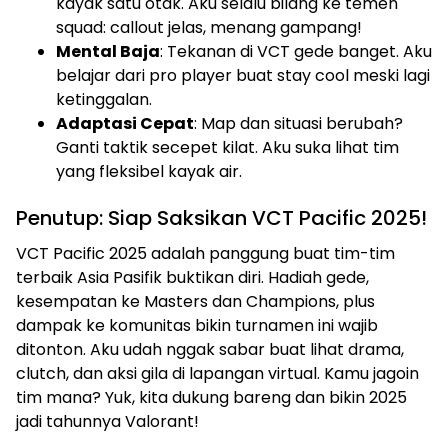
kayak satu otak. Aku selalu bilang ke temen
squad: callout jelas, menang gampang!
Mental Baja
: Tekanan di VCT gede banget. Aku
belajar dari pro player buat stay cool meski lagi
ketinggalan.
Adaptasi Cepat
: Map dan situasi berubah?
Ganti taktik secepet kilat. Aku suka lihat tim
yang fleksibel kayak air.
Penutup: Siap Saksikan VCT Pacific 2025!
VCT Pacific 2025 adalah panggung buat tim-tim
terbaik Asia Pasifik buktikan diri. Hadiah gede,
kesempatan ke Masters dan Champions, plus
dampak ke komunitas bikin turnamen ini wajib
ditonton. Aku udah nggak sabar buat lihat drama,
clutch, dan aksi gila di lapangan virtual. Kamu jagoin
tim mana? Yuk, kita dukung bareng dan bikin 2025
jadi tahunnya Valorant!