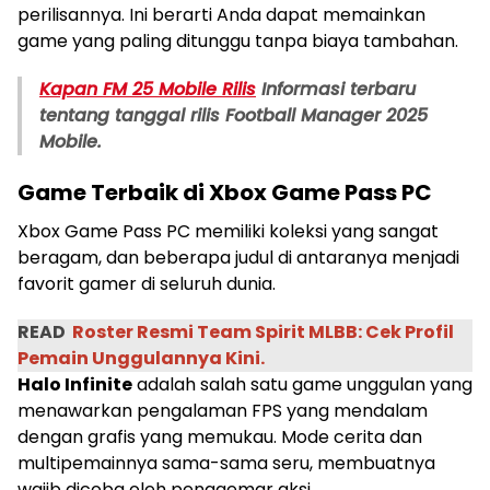
perilisannya. Ini berarti Anda dapat memainkan
game yang paling ditunggu tanpa biaya tambahan.
Kapan FM 25 Mobile Rilis
Informasi terbaru
tentang tanggal rilis Football Manager 2025
Mobile.
Game Terbaik di Xbox Game Pass PC
Xbox Game Pass PC memiliki koleksi yang sangat
beragam, dan beberapa judul di antaranya menjadi
favorit gamer di seluruh dunia.
READ
Roster Resmi Team Spirit MLBB: Cek Profil
Pemain Unggulannya Kini.
Halo Infinite
adalah salah satu game unggulan yang
menawarkan pengalaman FPS yang mendalam
dengan grafis yang memukau. Mode cerita dan
multipemainnya sama-sama seru, membuatnya
wajib dicoba oleh penggemar aksi.