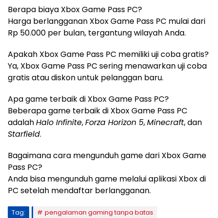
Berapa biaya Xbox Game Pass PC?
Harga berlangganan Xbox Game Pass PC mulai dari
Rp 50.000 per bulan, tergantung wilayah Anda.
Apakah Xbox Game Pass PC memiliki uji coba gratis?
Ya, Xbox Game Pass PC sering menawarkan uji coba
gratis atau diskon untuk pelanggan baru.
Apa game terbaik di Xbox Game Pass PC?
Beberapa game terbaik di Xbox Game Pass PC
adalah
Halo Infinite
,
Forza Horizon 5
,
Minecraft
, dan
Starfield
.
Bagaimana cara mengunduh game dari Xbox Game
Pass PC?
Anda bisa mengunduh game melalui aplikasi Xbox di
PC setelah mendaftar berlangganan.
Tag:
pengalaman gaming tanpa batas