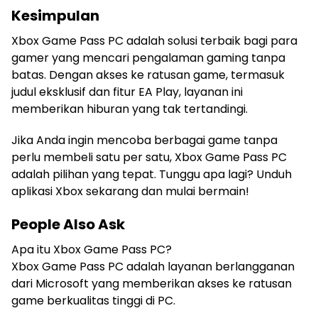
Kesimpulan
Xbox Game Pass PC adalah solusi terbaik bagi para
gamer yang mencari pengalaman gaming tanpa
batas. Dengan akses ke ratusan game, termasuk
judul eksklusif dan fitur EA Play, layanan ini
memberikan hiburan yang tak tertandingi.
Jika Anda ingin mencoba berbagai game tanpa
perlu membeli satu per satu, Xbox Game Pass PC
adalah pilihan yang tepat. Tunggu apa lagi? Unduh
aplikasi Xbox sekarang dan mulai bermain!
People Also Ask
Apa itu Xbox Game Pass PC?
Xbox Game Pass PC adalah layanan berlangganan
dari Microsoft yang memberikan akses ke ratusan
game berkualitas tinggi di PC.