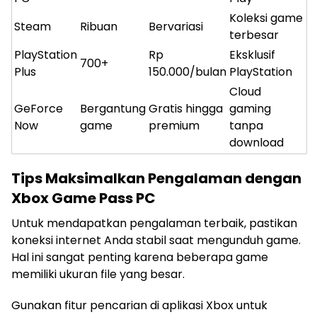
Koleksi game
Steam
Ribuan
Bervariasi
terbesar
PlayStation
Rp
Eksklusif
700+
Plus
150.000/bulan
PlayStation
Cloud
GeForce
Bergantung
Gratis hingga
gaming
Now
game
premium
tanpa
download
Tips Maksimalkan Pengalaman dengan
Xbox Game Pass PC
Untuk mendapatkan pengalaman terbaik, pastikan
koneksi internet Anda stabil saat mengunduh game.
Hal ini sangat penting karena beberapa game
memiliki ukuran file yang besar.
Gunakan fitur pencarian di aplikasi Xbox untuk