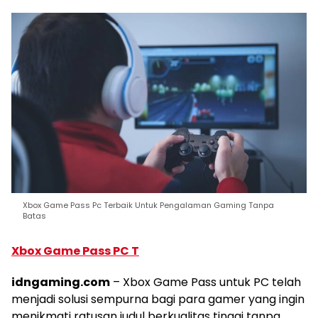
Xbox Game Pass Pc Terbaik Untuk Pengalaman Gaming Tanpa
Batas
Xbox Game Pass PC T
idngaming.com
– Xbox Game Pass untuk PC telah
menjadi solusi sempurna bagi para gamer yang ingin
menikmati ratusan judul berkualitas tinggi tanpa