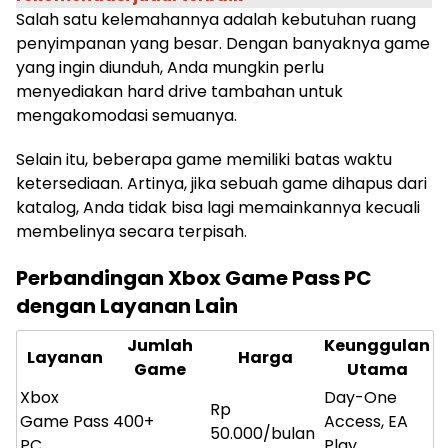
Salah satu kelemahannya adalah kebutuhan ruang
penyimpanan yang besar. Dengan banyaknya game
yang ingin diunduh, Anda mungkin perlu
menyediakan hard drive tambahan untuk
mengakomodasi semuanya.
Selain itu, beberapa game memiliki batas waktu
ketersediaan. Artinya, jika sebuah game dihapus dari
katalog, Anda tidak bisa lagi memainkannya kecuali
membelinya secara terpisah.
Perbandingan Xbox Game Pass PC
dengan Layanan Lain
Jumlah
Keunggulan
Layanan
Harga
Game
Utama
Xbox
Day-One
Rp
Game Pass
400+
Access, EA
50.000/bulan
PC
Play