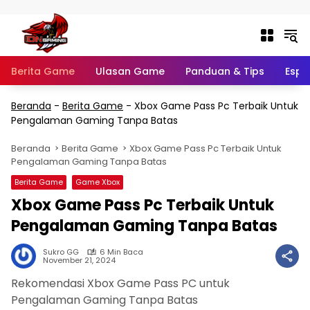
Langsung ke konten
Berita Game
Ulasan Game
Panduan & Tips
Espo
Beranda
-
Berita Game
-
Xbox Game Pass Pc Terbaik Untuk
Pengalaman Gaming Tanpa Batas
Beranda
Berita Game
Xbox Game Pass Pc Terbaik Untuk
Pengalaman Gaming Tanpa Batas
Berita Game
Game Xbox
Xbox Game Pass Pc Terbaik Untuk
Pengalaman Gaming Tanpa Batas
Sukro GG
6 Min Baca
November 21, 2024
Rekomendasi Xbox Game Pass PC untuk
Pengalaman Gaming Tanpa Batas