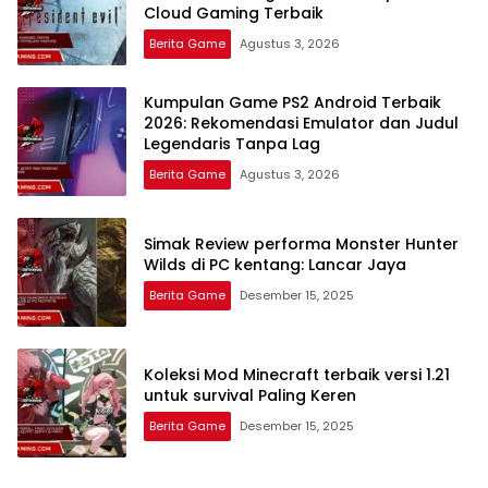
Cloud Gaming Terbaik
Berita Game
Agustus 3, 2026
Kumpulan Game PS2 Android Terbaik
2026: Rekomendasi Emulator dan Judul
Legendaris Tanpa Lag
Berita Game
Agustus 3, 2026
Simak Review performa Monster Hunter
Wilds di PC kentang: Lancar Jaya
Berita Game
Desember 15, 2025
Koleksi Mod Minecraft terbaik versi 1.21
untuk survival Paling Keren
Berita Game
Desember 15, 2025