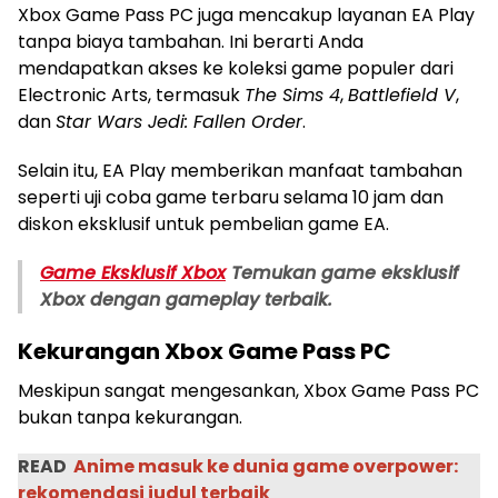
Xbox Game Pass PC juga mencakup layanan EA Play
tanpa biaya tambahan. Ini berarti Anda
mendapatkan akses ke koleksi game populer dari
Electronic Arts, termasuk
The Sims 4
,
Battlefield V
,
dan
Star Wars Jedi: Fallen Order
.
Selain itu, EA Play memberikan manfaat tambahan
seperti uji coba game terbaru selama 10 jam dan
diskon eksklusif untuk pembelian game EA.
Game Eksklusif Xbox
Temukan game eksklusif
Xbox dengan gameplay terbaik.
Kekurangan Xbox Game Pass PC
Meskipun sangat mengesankan, Xbox Game Pass PC
bukan tanpa kekurangan.
READ
Anime masuk ke dunia game overpower:
rekomendasi judul terbaik