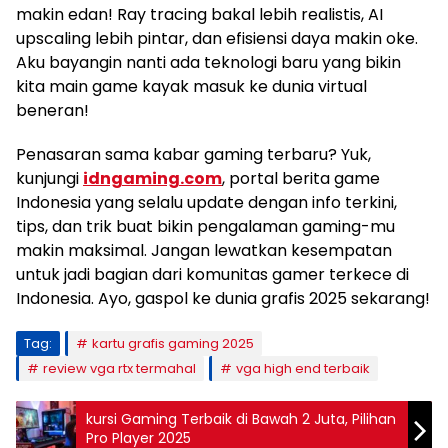
makin edan! Ray tracing bakal lebih realistis, AI
upscaling lebih pintar, dan efisiensi daya makin oke.
Aku bayangin nanti ada teknologi baru yang bikin
kita main game kayak masuk ke dunia virtual
beneran!
Penasaran sama kabar gaming terbaru? Yuk,
kunjungi
idngaming.com
, portal berita game
Indonesia yang selalu update dengan info terkini,
tips, dan trik buat bikin pengalaman gaming-mu
makin maksimal. Jangan lewatkan kesempatan
untuk jadi bagian dari komunitas gamer terkece di
Indonesia. Ayo, gaspol ke dunia grafis 2025 sekarang!
Tag:
kartu grafis gaming 2025
review vga rtx termahal
vga high end terbaik
kursi Gaming Terbaik di Bawah 2 Juta, Pilihan
Pro Player 2025