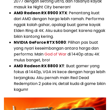
2077 dengan setting ultra, dan rasanya kayak
masuk ke Night City beneran!
AMD Radeon RX 8900 XTX
: Penantang kuat
dari AMD dengan harga lebih ramah. Performa
nggak kalah gahar, apalagi buat game kayak
Elden Ring di 4K. Aku suka banget karena nggak
bikin kantong kering.
NVIDIA GeForce RTX 5080
: Pilihan pas buat
yang nyari keseimbangan antara harga dan
performa. Main
God of War
di 1440p atau 4K
mulus banget, bro!
AMD Radeon RX 8800 XT
: Buat gamer yang
fokus di 1440p, VGA ini kece dengan harga lebih
terjangkau. Aku pernah main Red Dead
Redemption 2 pake ini, detail kuda di game bikin
kagum!