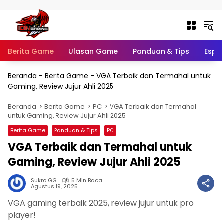
Langsung ke konten
Berita Game
Ulasan Game
Panduan & Tips
Espo
Beranda
-
Berita Game
-
VGA Terbaik dan Termahal untuk
Gaming, Review Jujur Ahli 2025
Beranda
Berita Game
PC
VGA Terbaik dan Termahal
untuk Gaming, Review Jujur Ahli 2025
Berita Game
Panduan & Tips
PC
VGA Terbaik dan Termahal untuk
Gaming, Review Jujur Ahli 2025
Sukro GG
5 Min Baca
Agustus 19, 2025
VGA gaming terbaik 2025, review jujur untuk pro
player!