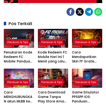
Pos Terkait
Panduan & Tips
Panduan & Tips
Panduan & Tips
Penukaran Kode
Kode Redeem FC
Cara
Redeem FC
Mobile Hari Ini 1
Mendapatkan
Mobile: Panduan
Menit yang Lalu
Skin FF Gratis
Lengkap Terbaru
2026 Klaim
Terbaru 2026:
2026
Hadiah Gratis
Panduan
Lengkap dan
Legal
Panduan & Tips
Panduan & Tips
Panduan & Tips
Cara
Cara Download
Game Emulator
MENGHUBUNGKA
Game Tanpa
PPSSPP iOS:
N akun MLBB ke
Play Store Aman
Panduan
MCGG
dan Legal
Lengkap Setting