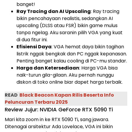
banget!
Ray Tracing dan AI Upscaling
: Ray tracing
bikin pencahayaan realistis, sedangkan AI
upscaling (DLSS atau FSR) bikin game mulus
tanpa ngelag. Aku saranin pilih VGA yang kuat
di dua fitur ini.
Efisiensi Daya
: VGA hemat daya bikin tagihan
listrik nggak bengkak dan PC nggak kepanasan.
Penting banget kalau cooling di PC-mu standar.
Harga dan Ketersediaan
: Harga VGA bisa
naik-turun gila-gilaan. Aku pernah nunggu
diskon di toko online biar dapet harga terbaik.
READ
Black Beacon Kapan Rilis Beserta Info
Peluncuran Terbaru 2025
Review Jujur: NVIDIA GeForce RTX 5090 Ti
Mari kita zoom in ke RTX 5090 Ti, sang jawara.
Ditenagai arsitektur Ada Lovelace, VGA ini bikin