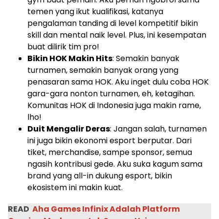
temen yang ikut kualifikasi, katanya
pengalaman tanding di level kompetitif bikin
skill dan mental naik level. Plus, ini kesempatan
buat dilirik tim pro!
Bikin HOK Makin Hits
: Semakin banyak
turnamen, semakin banyak orang yang
penasaran sama HOK. Aku inget dulu coba HOK
gara-gara nonton turnamen, eh, ketagihan.
Komunitas HOK di Indonesia juga makin rame,
lho!
Duit Mengalir Deras
: Jangan salah, turnamen
ini juga bikin ekonomi esport berputar. Dari
tiket, merchandise, sampe sponsor, semua
ngasih kontribusi gede. Aku suka kagum sama
brand yang all-in dukung esport, bikin
ekosistem ini makin kuat.
READ
Aha Games Infinix Adalah Platform