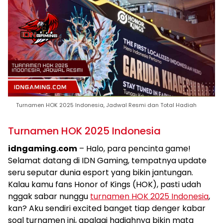
Turnamen HOK 2025 Indonesia, Jadwal Resmi dan Total Hadiah
Turnamen HOK 2025 Indonesia
idngaming.com
– Halo, para pencinta game!
Selamat datang di IDN Gaming, tempatnya update
seru seputar dunia esport yang bikin jantungan.
Kalau kamu fans Honor of Kings (HOK), pasti udah
nggak sabar nunggu
turnamen HOK 2025 Indonesia
,
kan? Aku sendiri excited banget tiap denger kabar
soal turnamen ini, apalagi hadiahnya bikin mata