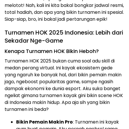
melotot! Nah, kali ini kita bakal bongkar jadwal resmi,
total hadiah, dan apa yang bikin turnamen ini spesial.
Siap-siap, bro, ini bakal jadi pertarungan epik!
Turnamen HOK 2025 Indonesia: Lebih dari
Sekadar Nge-Game
Kenapa Turnamen HOK Bikin Heboh?
Turnamen HOK 2025 bukan cuma soal adu skill di
medan perang virtual. Ini kayak ekosistem gede
yang ngaruh ke banyak hal, dari bikin pemain makin
jago, ngeboost popularitas game, sampe ngasih
dampak ekonomi ke dunia esport. Aku suka banget
ngeliat gimana turnamen kayak gini bikin scene HOK
di Indonesia makin hidup. Apa aja sih yang bikin
turnamen ini beda?
Bikin Pemain Makin Pro
: Turnamen ini kayak
gym buat pemain. Aku pernah ngobrol sama