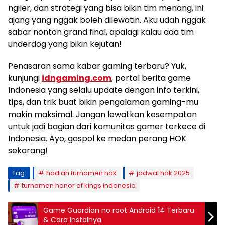
ngiler, dan strategi yang bisa bikin tim menang, ini
ajang yang nggak boleh dilewatin. Aku udah nggak
sabar nonton grand final, apalagi kalau ada tim
underdog yang bikin kejutan!
Penasaran sama kabar gaming terbaru? Yuk,
kunjungi
idngaming.com
, portal berita game
Indonesia yang selalu update dengan info terkini,
tips, dan trik buat bikin pengalaman gaming-mu
makin maksimal. Jangan lewatkan kesempatan
untuk jadi bagian dari komunitas gamer terkece di
Indonesia. Ayo, gaspol ke medan perang HOK
sekarang!
Tag:
hadiah turnamen hok
jadwal hok 2025
turnamen honor of kings indonesia
Game Guardian no root Android 14 Terbaru
& Cara Instalnya