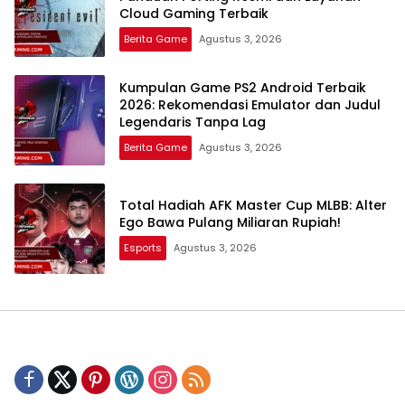
Cloud Gaming Terbaik
Berita Game
Agustus 3, 2026
Kumpulan Game PS2 Android Terbaik
2026: Rekomendasi Emulator dan Judul
Legendaris Tanpa Lag
Berita Game
Agustus 3, 2026
Total Hadiah AFK Master Cup MLBB: Alter
Ego Bawa Pulang Miliaran Rupiah!
Esports
Agustus 3, 2026