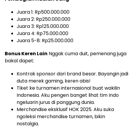
Juara 1: Rp500.000.000
Juara 2: Rp250.000.000
Juara 3: Rp125.000.000
Juara 4: Rp75.000.000
Juara 5-8: Rp25.000.000
Bonus Keren Lain
Nggak cuma duit, pemenang juga
bakal dapet:
Kontrak sponsor dari brand besar. Bayangin jadi
duta merek gaming, keren abis!
Tiket ke turnamen internasional buat wakilin
Indonesia. Aku pengen banget lihat tim Indo
ngeluarin jurus di panggung dunia.
Merchandise eksklusif HOK 2025. Aku suka
ngoleksi merchandise turnamen, bikin
nostalgia.