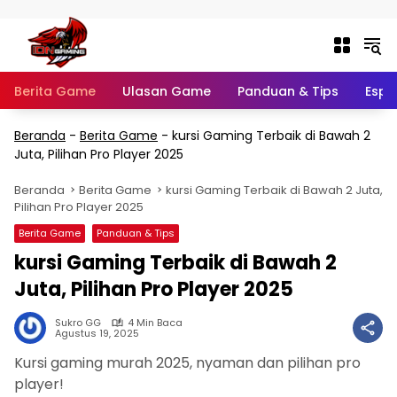
Langsung ke konten
Berita Game
Ulasan Game
Panduan & Tips
Espo
Beranda
-
Berita Game
-
kursi Gaming Terbaik di Bawah 2
Juta, Pilihan Pro Player 2025
Beranda
Berita Game
kursi Gaming Terbaik di Bawah 2 Juta,
Pilihan Pro Player 2025
Berita Game
Panduan & Tips
kursi Gaming Terbaik di Bawah 2
Juta, Pilihan Pro Player 2025
Sukro GG
4 Min Baca
Agustus 19, 2025
Kursi gaming murah 2025, nyaman dan pilihan pro
player!