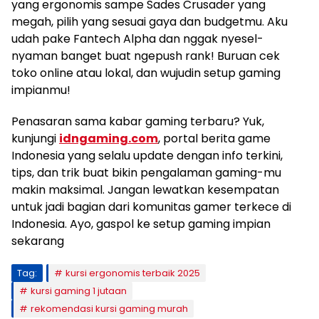
yang ergonomis sampe Sades Crusader yang
megah, pilih yang sesuai gaya dan budgetmu. Aku
udah pake Fantech Alpha dan nggak nyesel-
nyaman banget buat ngepush rank! Buruan cek
toko online atau lokal, dan wujudin setup gaming
impianmu!
Penasaran sama kabar gaming terbaru? Yuk,
kunjungi
idngaming.com
, portal berita game
Indonesia yang selalu update dengan info terkini,
tips, dan trik buat bikin pengalaman gaming-mu
makin maksimal. Jangan lewatkan kesempatan
untuk jadi bagian dari komunitas gamer terkece di
Indonesia. Ayo, gaspol ke setup gaming impian
sekarang
Tag:
kursi ergonomis terbaik 2025
kursi gaming 1 jutaan
rekomendasi kursi gaming murah