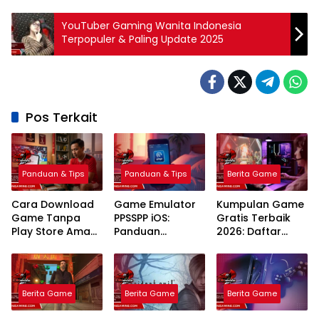
YouTuber Gaming Wanita Indonesia
Terpopuler & Paling Update 2025
Pos Terkait
Panduan & Tips
Panduan & Tips
Berita Game
Cara Download
Game Emulator
Kumpulan Game
Game Tanpa
PPSSPP iOS:
Gratis Terbaik
Play Store Aman
Panduan
2026: Daftar
dan Legal
Lengkap Setting
Legal Tanpa
Terbaru 2026
Terbaik 2026
Perlu Langganan
Mahal
Berita Game
Berita Game
Berita Game