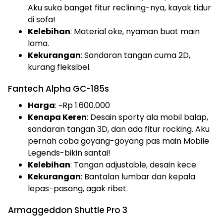
Aku suka banget fitur reclining-nya, kayak tidur
di sofa!
Kelebihan
: Material oke, nyaman buat main
lama.
Kekurangan
: Sandaran tangan cuma 2D,
kurang fleksibel.
Fantech Alpha GC-185s
Harga
: ~Rp 1.600.000
Kenapa Keren
: Desain sporty ala mobil balap,
sandaran tangan 3D, dan ada fitur rocking. Aku
pernah coba goyang-goyang pas main Mobile
Legends-bikin santai!
Kelebihan
: Tangan adjustable, desain kece.
Kekurangan
: Bantalan lumbar dan kepala
lepas-pasang, agak ribet.
Armaggeddon Shuttle Pro 3