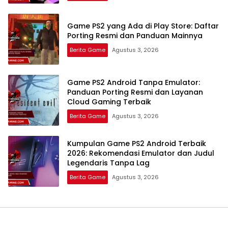
Game PS2 yang Ada di Play Store: Daftar
Porting Resmi dan Panduan Mainnya
Berita Game
Agustus 3, 2026
Game PS2 Android Tanpa Emulator:
Panduan Porting Resmi dan Layanan
Cloud Gaming Terbaik
Berita Game
Agustus 3, 2026
Kumpulan Game PS2 Android Terbaik
2026: Rekomendasi Emulator dan Judul
Legendaris Tanpa Lag
Berita Game
Agustus 3, 2026