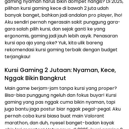
gaming nyaman harus bikin dompet nangis? Di 2025,
pilihan kursi gaming kece di bawah 2 juta udah
banyak banget, bahkan jadi andalan pro player, lho!
Aku sendiri pernah ngerasain sakit punggung gara-
gara salah pilih kursi, dan sejak ganti ke yang
ergonomis, gaming jadi jauh lebih asyik. Penasaran
kursi apa aja yang oke? Yuk, kita ulik bareng
rekomendasi kursi gaming terbaik dengan budget
terjangkau!
Kursi Gaming 2 Jutaan: Nyaman, Kece,
Nggak Bikin Bangkrut
Main game berjam-jam tanpa kursi yang proper?
Bisa-bisa punggung ngeluh dan fokus buyar! Kursi
gaming yang pas nggak cuma bikin nyaman, tapi
juga bantu jaga postur biar nggak pegal-pegal. Aku
pernah coba kursi biasa buat main Valorant
marathon, dan duh, nyesel banget-badan kayak