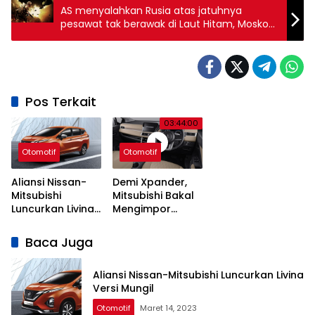
AS menyalahkan Rusia atas jatuhnya
pesawat tak berawak di Laut Hitam, Moskow
menyangkal
Pos Terkait
03:44:00
Otomotif
Otomotif
Aliansi Nissan-
Demi Xpander,
Mitsubishi
Mitsubishi Bakal
Luncurkan Livina
Mengimpor
Versi Mungil
Kembali Pajero
Sport
Baca Juga
Aliansi Nissan-Mitsubishi Luncurkan Livina
Versi Mungil
Otomotif
Maret 14, 2023