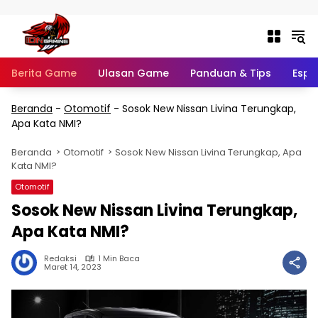
Langsung ke konten
Berita Game
Ulasan Game
Panduan & Tips
Espo
Beranda
-
Otomotif
-
Sosok New Nissan Livina Terungkap,
Apa Kata NMI?
Beranda
Otomotif
Sosok New Nissan Livina Terungkap, Apa
Kata NMI?
Otomotif
Sosok New Nissan Livina Terungkap,
Apa Kata NMI?
Redaksi
1 Min Baca
Maret 14, 2023