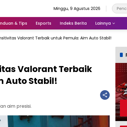
Minggu, 9 Agustus 2026
nduan & Tips
Esports
Indeks Berita
Lainnya
sitivitas Valorant Terbaik untuk Pemula: Aim Auto Stabil!
itas Valorant Terbaik
 Auto Stabil!
an aim presisi.