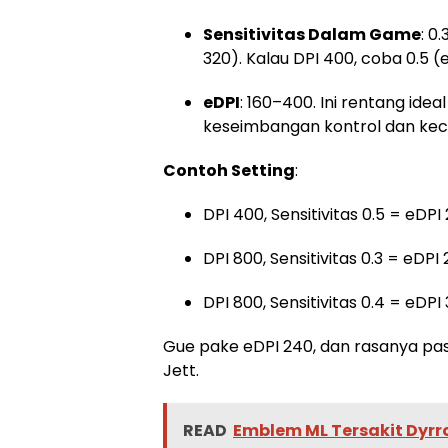
Sensitivitas Dalam Game
: 0
320). Kalau DPI 400, coba 0.5 (
eDPI
: 160–400. Ini rentang ide
keseimbangan kontrol dan kec
Contoh Setting
:
DPI 400, Sensitivitas 0.5 = eDPI
DPI 800, Sensitivitas 0.3 = eDPI
DPI 800, Sensitivitas 0.4 = eDPI
Gue pake eDPI 240, dan rasanya pas 
Jett.
READ
Emblem ML Tersakit Dyrr