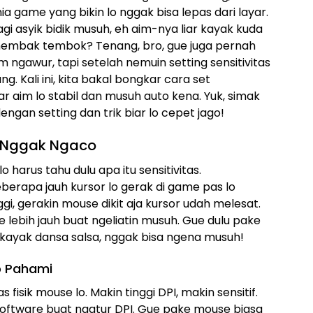
 game yang bikin lo nggak bisa lepas dari layar.
agi asyik bidik musuh, eh aim-nya liar kayak kuda
 nembak tembok? Tenang, bro, gue juga pernah
im ngawur, tapi setelah nemuin setting sensitivitas
g. Kali ini, kita bakal bongkar cara set
ar aim lo stabil dan musuh auto kena. Yuk, simak
ngan setting dan trik biar lo cepet jago!
ng Nggak Ngaco
 harus tahu dulu apa itu sensitivitas.
berapa jauh kursor lo gerak di game pas lo
ggi, gerakin mouse dikit aja kursor udah melesat.
e lebih jauh buat ngeliatin musuh. Gue dulu pake
ue kayak dansa salsa, nggak bisa ngena musuh!
o Pahami
s fisik mouse lo. Makin tinggi DPI, makin sensitif.
ftware buat ngatur DPI. Gue pake mouse biasa