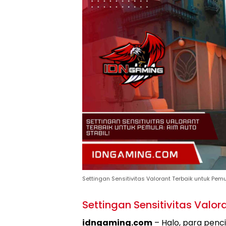
Settingan Sensitivitas Valorant Terbaik untuk Pemul
Settingan Sensitivitas Valor
idngaming.com
– Halo, para penc