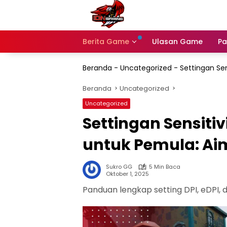
Langsung
ke
konten
Berita Game
Ulasan Game
Pa
Beranda
-
Uncategorized
-
Settingan Sen
Beranda
Uncategorized
Uncategorized
Settingan Sensitiv
untuk Pemula: Aim
Sukro GG
5 Min Baca
Oktober 1, 2025
Panduan lengkap setting DPI, eDPI, d