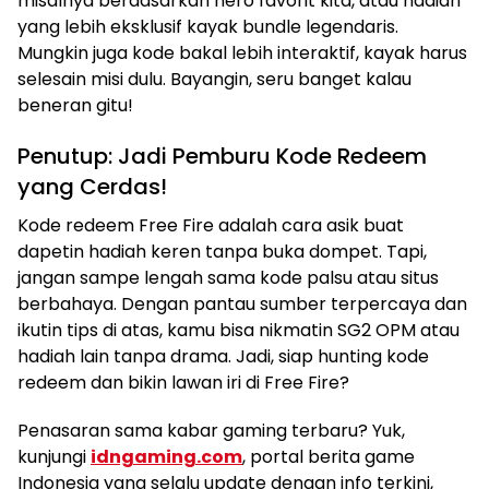
misalnya berdasarkan hero favorit kita, atau hadiah
yang lebih eksklusif kayak bundle legendaris.
Mungkin juga kode bakal lebih interaktif, kayak harus
selesain misi dulu. Bayangin, seru banget kalau
beneran gitu!
Penutup: Jadi Pemburu Kode Redeem
yang Cerdas!
Kode redeem Free Fire adalah cara asik buat
dapetin hadiah keren tanpa buka dompet. Tapi,
jangan sampe lengah sama kode palsu atau situs
berbahaya. Dengan pantau sumber terpercaya dan
ikutin tips di atas, kamu bisa nikmatin SG2 OPM atau
hadiah lain tanpa drama. Jadi, siap hunting kode
redeem dan bikin lawan iri di Free Fire?
Penasaran sama kabar gaming terbaru? Yuk,
kunjungi
idngaming.com
, portal berita game
Indonesia yang selalu update dengan info terkini,