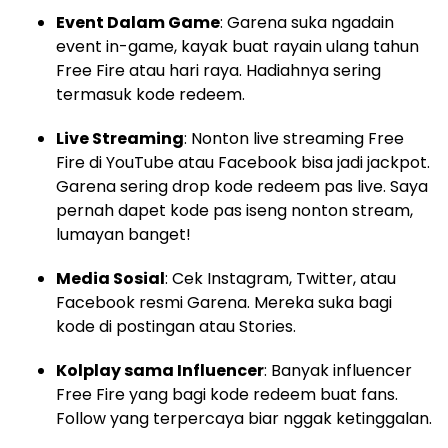
Event Dalam Game
: Garena suka ngadain
event in-game, kayak buat rayain ulang tahun
Free Fire atau hari raya. Hadiahnya sering
termasuk kode redeem.
Live Streaming
: Nonton live streaming Free
Fire di YouTube atau Facebook bisa jadi jackpot.
Garena sering drop kode redeem pas live. Saya
pernah dapet kode pas iseng nonton stream,
lumayan banget!
Media Sosial
: Cek Instagram, Twitter, atau
Facebook resmi Garena. Mereka suka bagi
kode di postingan atau Stories.
Kolplay sama Influencer
: Banyak influencer
Free Fire yang bagi kode redeem buat fans.
Follow yang terpercaya biar nggak ketinggalan.