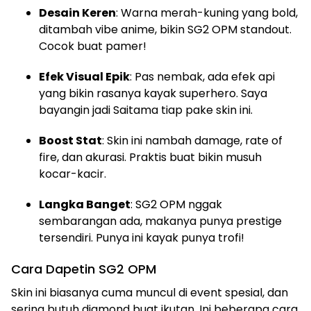
Desain Keren
: Warna merah-kuning yang bold,
ditambah vibe anime, bikin SG2 OPM standout.
Cocok buat pamer!
Efek Visual Epik
: Pas nembak, ada efek api
yang bikin rasanya kayak superhero. Saya
bayangin jadi Saitama tiap pake skin ini.
Boost Stat
: Skin ini nambah damage, rate of
fire, dan akurasi. Praktis buat bikin musuh
kocar-kacir.
Langka Banget
: SG2 OPM nggak
sembarangan ada, makanya punya prestige
tersendiri. Punya ini kayak punya trofi!
Cara Dapetin SG2 OPM
Skin ini biasanya cuma muncul di event spesial, dan
sering butuh diamond buat ikutan. Ini beberapa cara