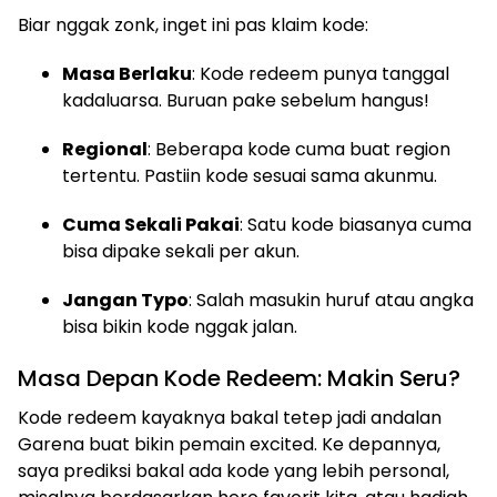
Biar nggak zonk, inget ini pas klaim kode:
Masa Berlaku
: Kode redeem punya tanggal
kadaluarsa. Buruan pake sebelum hangus!
Regional
: Beberapa kode cuma buat region
tertentu. Pastiin kode sesuai sama akunmu.
Cuma Sekali Pakai
: Satu kode biasanya cuma
bisa dipake sekali per akun.
Jangan Typo
: Salah masukin huruf atau angka
bisa bikin kode nggak jalan.
Masa Depan Kode Redeem: Makin Seru?
Kode redeem kayaknya bakal tetep jadi andalan
Garena buat bikin pemain excited. Ke depannya,
saya prediksi bakal ada kode yang lebih personal,