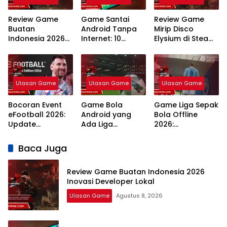
Review Game
Game Santai
Review Game
Buatan
Android Tanpa
Mirip Disco
Indonesia 2026
Internet: 10
Elysium di Steam:
Inovasi
Rekomendasi
7 Rekomendasi
Developer Lokal
Teratas Tahun
RPG Naratif
2026
Terbaik 2026
Ulasan Game
Ulasan Game
Ulasan Game
Bocoran Event
Game Bola
Game Liga Sepak
eFootball 2026:
Android yang
Bola Offline
Update
Ada Liga
2026:
Campaign
Indonesia: 7
Rekomendasi
Terlengkap dan
Pilihan Terbaik
Terbaik Grafik
Baca Juga
Jadwal
Realistis
Review Game Buatan Indonesia 2026
Inovasi Developer Lokal
Ulasan Game
Agustus 8, 2026