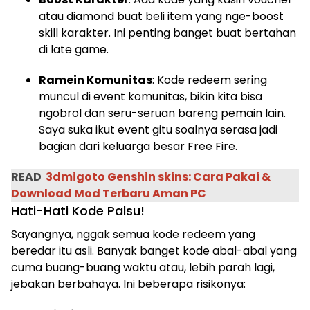
atau diamond buat beli item yang nge-boost
skill karakter. Ini penting banget buat bertahan
di late game.
Ramein Komunitas
: Kode redeem sering
muncul di event komunitas, bikin kita bisa
ngobrol dan seru-seruan bareng pemain lain.
Saya suka ikut event gitu soalnya serasa jadi
bagian dari keluarga besar Free Fire.
READ
3dmigoto Genshin skins: Cara Pakai &
Download Mod Terbaru Aman PC
Hati-Hati Kode Palsu!
Sayangnya, nggak semua kode redeem yang
beredar itu asli. Banyak banget kode abal-abal yang
cuma buang-buang waktu atau, lebih parah lagi,
jebakan berbahaya. Ini beberapa risikonya: