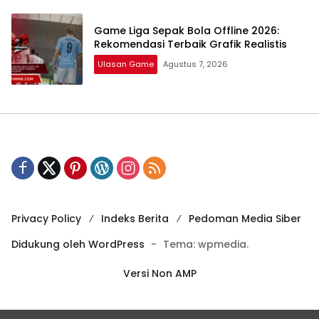
Game Liga Sepak Bola Offline 2026:
Rekomendasi Terbaik Grafik Realistis
Ulasan Game
Agustus 7, 2026
Privacy Policy
Indeks Berita
Pedoman Media Siber
Didukung oleh WordPress
-
Tema: wpmedia.
Versi Non AMP