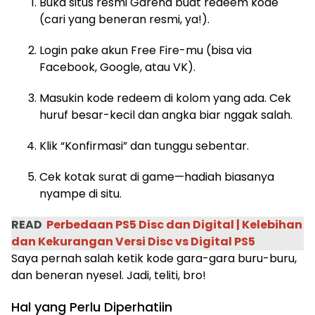
Buka situs resmi Garena buat redeem kode
(cari yang beneran resmi, ya!).
Login pake akun Free Fire-mu (bisa via
Facebook, Google, atau VK).
Masukin kode redeem di kolom yang ada. Cek
huruf besar-kecil dan angka biar nggak salah.
Klik “Konfirmasi” dan tunggu sebentar.
Cek kotak surat di game—hadiah biasanya
nyampe di situ.
READ
Perbedaan PS5 Disc dan Digital | Kelebihan
dan Kekurangan Versi Disc vs Digital PS5
Saya pernah salah ketik kode gara-gara buru-buru,
dan beneran nyesel. Jadi, teliti, bro!
Hal yang Perlu Diperhatiin