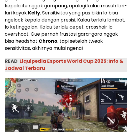
kepala itu nggak gampang, apalagi kalau musuh lari-
lari kayak
Kelly
. Sensitivitas yang pas bikin lo bisa
ngelock kepala dengan presisi. Kalau terlalu lambat,
lo ketinggalan. Kalau terlalu cepet, crosshair lo
overshoot. Gue pernah frustasi gara-gara nggak
bisa headshot
Chrono
, tapi setelah tweak
sensitivitas, akhirnya mulai ngena!
READ
Liquipedia Esports World Cup 2025: Info &
Jadwal Terbaru