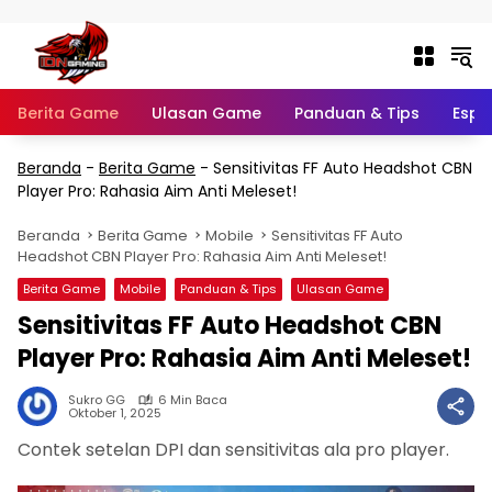
Langsung ke konten
Berita Game
Ulasan Game
Panduan & Tips
Espo
Beranda
-
Berita Game
-
Sensitivitas FF Auto Headshot CBN
Player Pro: Rahasia Aim Anti Meleset!
Beranda
Berita Game
Mobile
Sensitivitas FF Auto
Headshot CBN Player Pro: Rahasia Aim Anti Meleset!
Berita Game
Mobile
Panduan & Tips
Ulasan Game
Sensitivitas FF Auto Headshot CBN
Player Pro: Rahasia Aim Anti Meleset!
Sukro GG
6 Min Baca
Oktober 1, 2025
Contek setelan DPI dan sensitivitas ala pro player.