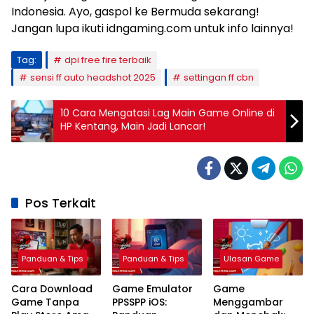
Indonesia. Ayo, gaspol ke Bermuda sekarang!
Jangan lupa ikuti idngaming.com untuk info lainnya!
Tag:
dpi free fire terbaik
sensi ff auto headshot 2025
settingan ff cbn
10 Cara Mengatasi Lag Main Game Online di
HP Kentang, Main Jadi Lancar!
Pos Terkait
Panduan & Tips
Panduan & Tips
Ulasan Game
Cara Download
Game Emulator
Game
Game Tanpa
PPSSPP iOS:
Menggambar