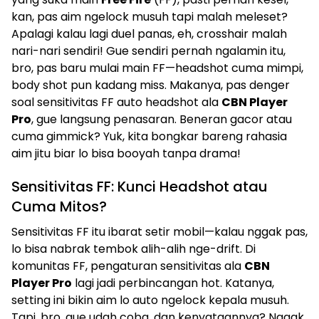
kan, pas aim ngelock musuh tapi malah meleset?
Apalagi kalau lagi duel panas, eh, crosshair malah
nari-nari sendiri! Gue sendiri pernah ngalamin itu,
bro, pas baru mulai main FF—headshot cuma mimpi,
body shot pun kadang miss. Makanya, pas denger
soal sensitivitas FF auto headshot ala
CBN Player
Pro
, gue langsung penasaran. Beneran gacor atau
cuma gimmick? Yuk, kita bongkar bareng rahasia
aim jitu biar lo bisa booyah tanpa drama!
Sensitivitas FF: Kunci Headshot atau
Cuma Mitos?
Sensitivitas FF itu ibarat setir mobil—kalau nggak pas,
lo bisa nabrak tembok alih-alih nge-drift. Di
komunitas FF, pengaturan sensitivitas ala
CBN
Player Pro
lagi jadi perbincangan hot. Katanya,
setting ini bikin aim lo auto ngelock kepala musuh.
Tapi, bro, gue udah coba, dan kenyataannya? Nggak