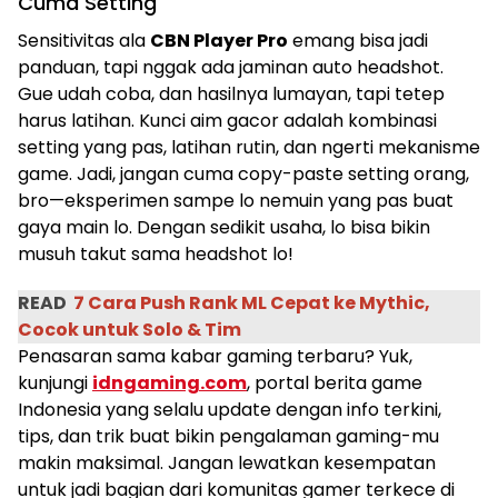
Cuma Setting
Sensitivitas ala
CBN Player Pro
emang bisa jadi
panduan, tapi nggak ada jaminan auto headshot.
Gue udah coba, dan hasilnya lumayan, tapi tetep
harus latihan. Kunci aim gacor adalah kombinasi
setting yang pas, latihan rutin, dan ngerti mekanisme
game. Jadi, jangan cuma copy-paste setting orang,
bro—eksperimen sampe lo nemuin yang pas buat
gaya main lo. Dengan sedikit usaha, lo bisa bikin
musuh takut sama headshot lo!
READ
7 Cara Push Rank ML Cepat ke Mythic,
Cocok untuk Solo & Tim
Penasaran sama kabar gaming terbaru? Yuk,
kunjungi
idngaming.com
, portal berita game
Indonesia yang selalu update dengan info terkini,
tips, dan trik buat bikin pengalaman gaming-mu
makin maksimal. Jangan lewatkan kesempatan
untuk jadi bagian dari komunitas gamer terkece di