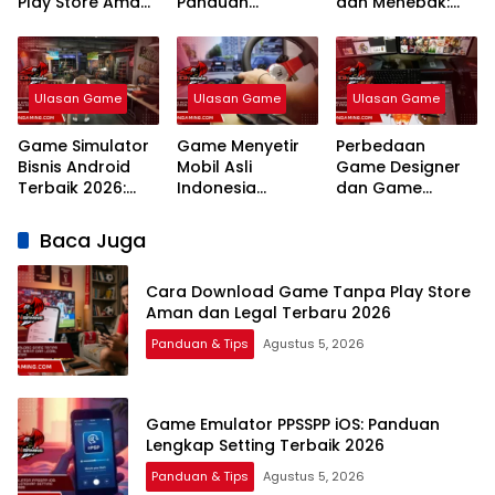
Play Store Aman
Panduan
dan Menebak:
dan Legal
Lengkap Setting
Panduan Strategi
Terbaru 2026
Terbaik 2026
Platform Terbaik
2026
Ulasan Game
Ulasan Game
Ulasan Game
Game Simulator
Game Menyetir
Perbedaan
Bisnis Android
Mobil Asli
Game Designer
Terbaik 2026:
Indonesia
dan Game
Panduan Strategi
Android Terbaik
Programmer:
Usaha
2026 Paling
Panduan
Baca Juga
Realistis
Lengkap Karir,
Gaji, dan Skill
Cara Download Game Tanpa Play Store
2026
Aman dan Legal Terbaru 2026
Panduan & Tips
Agustus 5, 2026
Game Emulator PPSSPP iOS: Panduan
Lengkap Setting Terbaik 2026
Panduan & Tips
Agustus 5, 2026