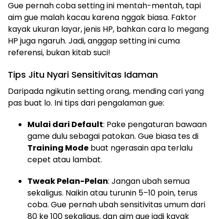
Gue pernah coba setting ini mentah-mentah, tapi
aim gue malah kacau karena nggak biasa. Faktor
kayak ukuran layar, jenis HP, bahkan cara lo megang
HP juga ngaruh. Jadi, anggap setting ini cuma
referensi, bukan kitab suci!
Tips Jitu Nyari Sensitivitas Idaman
Daripada ngikutin setting orang, mending cari yang
pas buat lo. Ini tips dari pengalaman gue:
Mulai dari Default
: Pake pengaturan bawaan
game dulu sebagai patokan. Gue biasa tes di
Training Mode
buat ngerasain apa terlalu
cepet atau lambat.
Tweak Pelan-Pelan
: Jangan ubah semua
sekaligus. Naikin atau turunin 5–10 poin, terus
coba. Gue pernah ubah sensitivitas umum dari
80 ke 100 sekaligus, dan aim gue jadi kayak