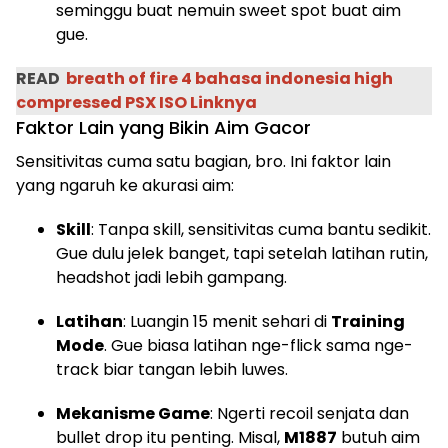
seminggu buat nemuin sweet spot buat aim
gue.
READ
breath of fire 4 bahasa indonesia high
compressed PSX ISO Linknya
Faktor Lain yang Bikin Aim Gacor
Sensitivitas cuma satu bagian, bro. Ini faktor lain
yang ngaruh ke akurasi aim:
Skill
: Tanpa skill, sensitivitas cuma bantu sedikit.
Gue dulu jelek banget, tapi setelah latihan rutin,
headshot jadi lebih gampang.
Latihan
: Luangin 15 menit sehari di
Training
Mode
. Gue biasa latihan nge-flick sama nge-
track biar tangan lebih luwes.
Mekanisme Game
: Ngerti recoil senjata dan
bullet drop itu penting. Misal,
M1887
butuh aim