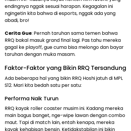
endingnya nggak sesuai harapan. Kegagalan ini
ngingetin kita bahwa di esports, nggak ada yang
abadi, bro!
Cerita Gue
: Pernah taruhan sama temen bahwa
RRQ bakal masuk grand final lagi. Pas tahu mereka
gagal ke playoff, gue cuma bisa melongo dan bayar
taruhan dengan muka masam.
Faktor-Faktor yang Bikin RRQ Tersandung
Ada beberapa hal yang bikin RRQ Hoshi jatuh di MPL
S12. Mari kita bedah satu per satu:
Performa Naik Turun
RRQ kayak roller coaster musim ini. Kadang mereka
main bagus banget, nge-wipe lawan dengan combo
maut. Tapi di match lain, entah kenapa, mereka
kayak kehabisan bensin. Ketidakstabilan ini bikin