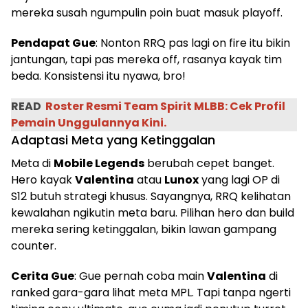
mereka susah ngumpulin poin buat masuk playoff.
Pendapat Gue
: Nonton RRQ pas lagi on fire itu bikin
jantungan, tapi pas mereka off, rasanya kayak tim
beda. Konsistensi itu nyawa, bro!
READ
Roster Resmi Team Spirit MLBB: Cek Profil
Pemain Unggulannya Kini.
Adaptasi Meta yang Ketinggalan
Meta di
Mobile Legends
berubah cepet banget.
Hero kayak
Valentina
atau
Lunox
yang lagi OP di
S12 butuh strategi khusus. Sayangnya, RRQ kelihatan
kewalahan ngikutin meta baru. Pilihan hero dan build
mereka sering ketinggalan, bikin lawan gampang
counter.
Cerita Gue
: Gue pernah coba main
Valentina
di
ranked gara-gara lihat meta MPL. Tapi tanpa ngerti