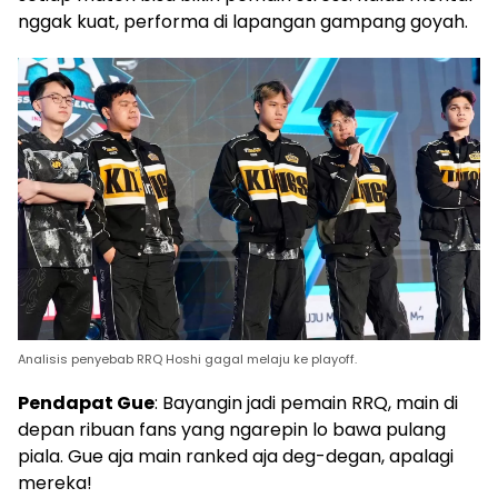
nggak kuat, performa di lapangan gampang goyah.
Analisis penyebab RRQ Hoshi gagal melaju ke playoff.
Pendapat Gue
: Bayangin jadi pemain RRQ, main di
depan ribuan fans yang ngarepin lo bawa pulang
piala. Gue aja main ranked aja deg-degan, apalagi
mereka!