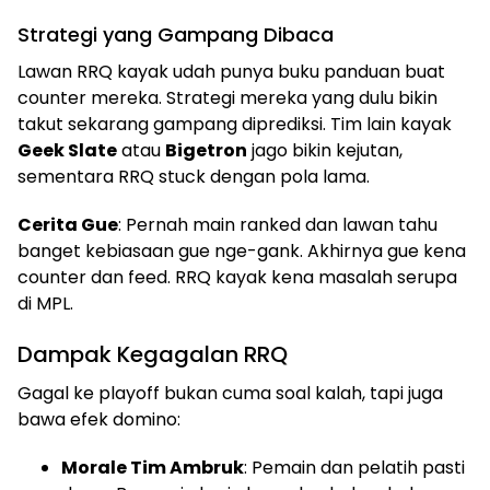
Strategi yang Gampang Dibaca
Lawan RRQ kayak udah punya buku panduan buat
counter mereka. Strategi mereka yang dulu bikin
takut sekarang gampang diprediksi. Tim lain kayak
Geek Slate
atau
Bigetron
jago bikin kejutan,
sementara RRQ stuck dengan pola lama.
Cerita Gue
: Pernah main ranked dan lawan tahu
banget kebiasaan gue nge-gank. Akhirnya gue kena
counter dan feed. RRQ kayak kena masalah serupa
di MPL.
Dampak Kegagalan RRQ
Gagal ke playoff bukan cuma soal kalah, tapi juga
bawa efek domino:
Morale Tim Ambruk
: Pemain dan pelatih pasti