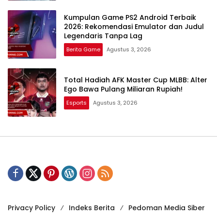
Kumpulan Game PS2 Android Terbaik
2026: Rekomendasi Emulator dan Judul
Legendaris Tanpa Lag
Berita Game
Agustus 3, 2026
Total Hadiah AFK Master Cup MLBB: Alter
Ego Bawa Pulang Miliaran Rupiah!
Esports
Agustus 3, 2026
Privacy Policy
Indeks Berita
Pedoman Media Siber