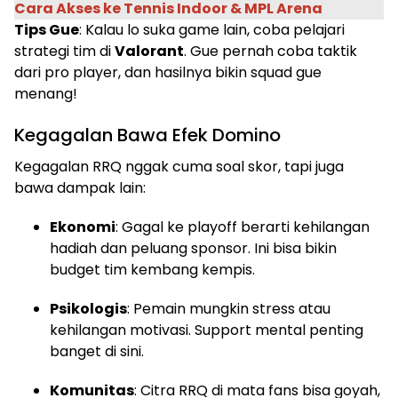
Cara Akses ke Tennis Indoor & MPL Arena
Tips Gue
: Kalau lo suka game lain, coba pelajari
strategi tim di
Valorant
. Gue pernah coba taktik
dari pro player, dan hasilnya bikin squad gue
menang!
Kegagalan Bawa Efek Domino
Kegagalan RRQ nggak cuma soal skor, tapi juga
bawa dampak lain:
Ekonomi
: Gagal ke playoff berarti kehilangan
hadiah dan peluang sponsor. Ini bisa bikin
budget tim kembang kempis.
Psikologis
: Pemain mungkin stress atau
kehilangan motivasi. Support mental penting
banget di sini.
Komunitas
: Citra RRQ di mata fans bisa goyah,