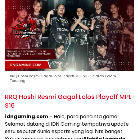
RRQ Hoshi Resmi Gagal Lolos Playoff MPL S16: Sejarah Kelam
Terulang
RRQ Hoshi Resmi Gagal Lolos Playoff MPL
S16
idngaming.com
– Halo, para pencinta game!
Selamat datang di IDN Gaming, tempatnya update
seru seputar dunia esports yang lagi hits banget.
Kabar mengejutkan datang dari
Mobile Legends