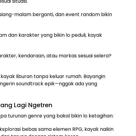
uai situasi.
 siang-malam berganti, dan event random bikin
lam dan karakter yang bikin lo peduli, kayak
karakter, kendaraan, atau markas sesuai selera?
u kayak liburan tanpa keluar rumah. Bayangin
 dengerin soundtrack epik—nggak ada yang
ang Lagi Ngetren
apa turunan genre yang bakal bikin lo ketagihan:
ksplorasi bebas sama elemen RPG, kayak naikin