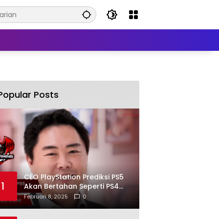
Popular Posts
CEO PlayStation Prediksi PS5
1
Akan Bertahan Seperti PS4
Selama Ini
Februari 8, 2025
0