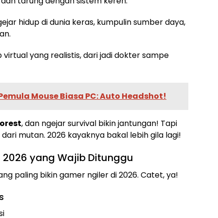
ta, dan tarung dengan sistem keren.
gejar hidup di dunia keras, kumpulin sumber daya,
an.
p virtual yang realistis, dari jadi dokter sampe
 Pemula Mouse Biasa PC: Auto Headshot!
orest
, dan ngejar survival bikin jantungan! Tapi
dari mutan. 2026 kayaknya bakal lebih gila lagi!
 2026 yang Wajib Ditunggu
g paling bikin gamer ngiler di 2026. Catet, ya!
s
si