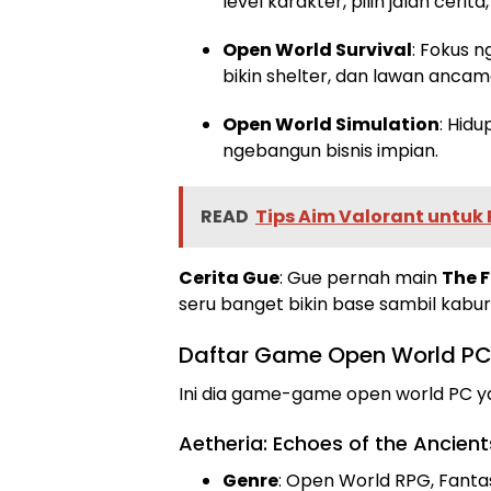
level karakter, pilih jalan ceri
Open World Survival
: Fokus n
bikin shelter, dan lawan ancam
Open World Simulation
: Hidu
ngebangun bisnis impian.
READ
Tips Aim Valorant untuk
Cerita Gue
: Gue pernah main
The F
seru banget bikin base sambil kabur 
Daftar Game Open World PC
Ini dia game-game open world PC yan
Aetheria: Echoes of the Ancient
Genre
: Open World RPG, Fanta