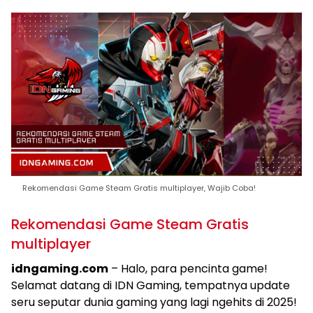
Rekomendasi Game Steam Gratis multiplayer, Wajib Coba!
Rekomendasi Game Steam Gratis
multiplayer
idngaming.com
– Halo, para pencinta game!
Selamat datang di IDN Gaming, tempatnya update
seru seputar dunia gaming yang lagi ngehits di 2025!