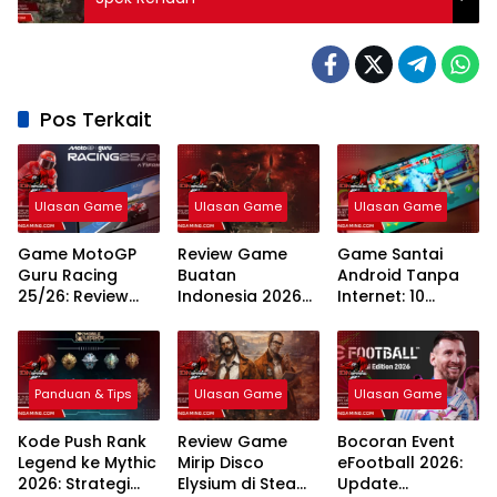
Pos Terkait
Ulasan Game
Ulasan Game
Ulasan Game
Game MotoGP
Review Game
Game Santai
Guru Racing
Buatan
Android Tanpa
25/26: Review
Indonesia 2026
Internet: 10
Fitur Terbaru,
Inovasi
Rekomendasi
Gameplay
Developer Lokal
Teratas Tahun
2026
Panduan & Tips
Ulasan Game
Ulasan Game
Kode Push Rank
Review Game
Bocoran Event
Legend ke Mythic
Mirip Disco
eFootball 2026:
2026: Strategi
Elysium di Steam:
Update