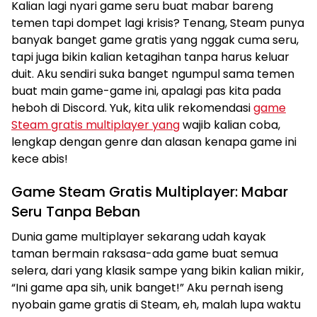
Kalian lagi nyari game seru buat mabar bareng
temen tapi dompet lagi krisis? Tenang, Steam punya
banyak banget game gratis yang nggak cuma seru,
tapi juga bikin kalian ketagihan tanpa harus keluar
duit. Aku sendiri suka banget ngumpul sama temen
buat main game-game ini, apalagi pas kita pada
heboh di Discord. Yuk, kita ulik rekomendasi
game
Steam gratis multiplayer yang
wajib kalian coba,
lengkap dengan genre dan alasan kenapa game ini
kece abis!
Game Steam Gratis Multiplayer: Mabar
Seru Tanpa Beban
Dunia game multiplayer sekarang udah kayak
taman bermain raksasa-ada game buat semua
selera, dari yang klasik sampe yang bikin kalian mikir,
“Ini game apa sih, unik banget!” Aku pernah iseng
nyobain game gratis di Steam, eh, malah lupa waktu