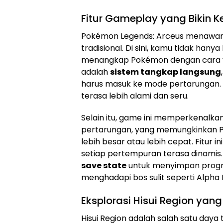
Fitur Gameplay yang Bikin K
Pokémon Legends: Arceus menawar
tradisional. Di sini, kamu tidak hany
menangkap Pokémon dengan cara yang
adalah
sistem tangkap langsung
harus masuk ke mode pertarungan
terasa lebih alami dan seru.
Selain itu, game ini memperkenalka
pertarungan, yang memungkinkan
lebih besar atau lebih cepat. Fitur
setiap pertempuran terasa dinamis.
save state
untuk menyimpan progres
menghadapi bos sulit seperti Alpha
Eksplorasi Hisui Region ya
Hisui Region adalah salah satu daya