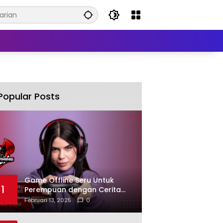
Popular Posts
Game Offline Seru Untuk
1
Perempuan dengan Cerita
Menarik
Februari 13, 2025
0