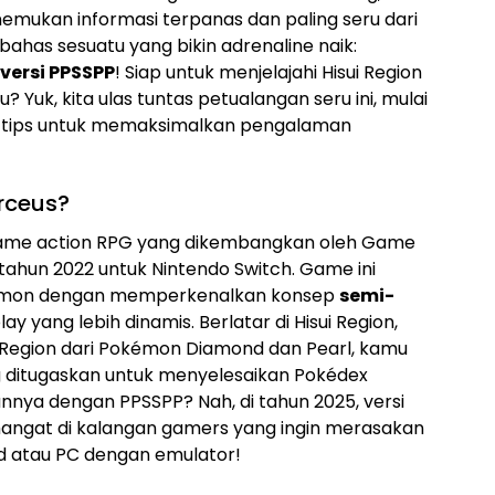
ukan informasi terpanas dan paling seru dari
mbahas sesuatu yang bikin adrenaline naik:
versi PPSSPP
! Siap untuk menjelajahi Hisui Region
Yuk, kita ulas tuntas petualangan seru ini, mulai
ga tips untuk memaksimalkan pengalaman
rceus?
game action RPG yang dikembangkan oleh Game
 tahun 2022 untuk Nintendo Switch. Game ini
kémon dengan memperkenalkan konsep
semi-
yang lebih dinamis. Berlatar di Hisui Region,
 Region dari Pokémon Diamond dan Pearl, kamu
g ditugaskan untuk menyelesaikan Pokédex
nnya dengan PPSSPP? Nah, di tahun 2025, versi
 hangat di kalangan gamers yang ingin merasakan
id atau PC dengan emulator!