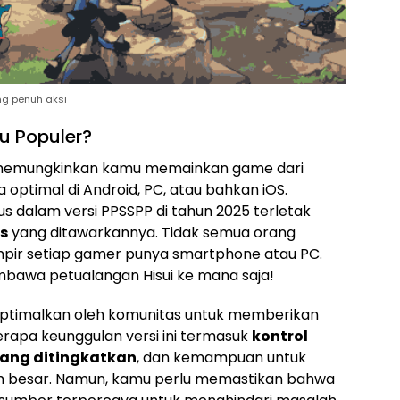
ng penuh aksi
u Populer?
 memungkinkan kamu memainkan game dari
optimal di Android, PC, atau bahkan iOS.
s dalam versi PPSSPP di tahun 2025 terletak
as
yang ditawarkannya. Tidak semua orang
ampir setiap gamer punya smartphone atau PC.
mbawa petualangan Hisui ke mana saja!
i dioptimalkan oleh komunitas untuk memberikan
rapa keunggulan versi ini termasuk
kontrol
yang ditingkatkan
, dan kemampuan untuk
ih besar. Namun, kamu perlu memastikan bahwa