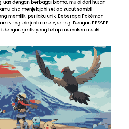
 luas dengan berbagai bioma, mulai dari hutan
amu bisa menjelajahi setiap sudut sambil
ang memiliki perilaku unik. Beberapa Pokémon
ara yang lain justru menyerang! Dengan PPSSPP,
i dengan grafis yang tetap memukau meski