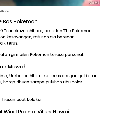
tastis.
ke Bos Pokemon
60 Tsunekazu Ishihara, presiden The Pokemon
 kesayangan, ratusan aja beredar.
ik terus.
tan gini, bikin Pokemon terasa personal.
 dan Mewah
time, Umbreon hitam misterius dengan gold star
lai, harga ribuan sampe puluhan ribu dolar
rhiasan buat koleksi.
al Wind Promo: Vibes Hawaii