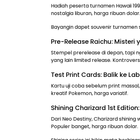
Hadiah peserta turnamen Hawaii 1999
nostalgia liburan, harga ribuan dolar
Bayangin dapet souvenir turnamen
Pre-Release Raichu: Misteri 
Stempel prerelease di depan, tapi n
yang lain limited release. Kontrover
Test Print Cards: Balik ke La
Kartu uji coba sebelum print massal,
kreatif Pokemon, harga variatif.
Shining Charizard 1st Editio
Dari Neo Destiny, Charizard shining
Populer banget, harga ribuan dolar.