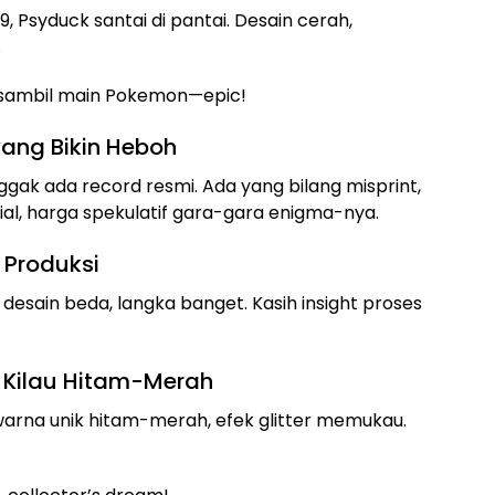
, Psyduck santai di pantai. Desain cerah,
.
 sambil main Pokemon—epic!
yang Bikin Heboh
ggak ada record resmi. Ada yang bilang misprint,
sial, harga spekulatif gara-gara enigma-nya.
b Produksi
 desain beda, langka banget. Kasih insight proses
n: Kilau Hitam-Merah
 warna unik hitam-merah, efek glitter memukau.