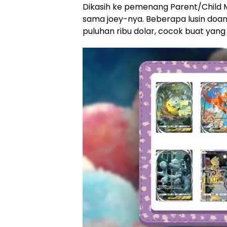
Dikasih ke pemenang Parent/Child 
sama joey-nya. Beberapa lusin doang,
puluhan ribu dolar, cocok buat yang s