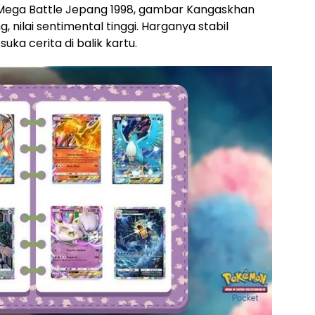
Mega Battle Jepang 1998, gambar Kangaskhan
 nilai sentimental tinggi. Harganya stabil
uka cerita di balik kartu.