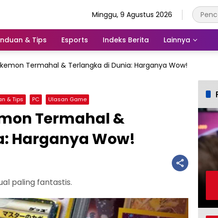
Minggu, 9 Agustus 2026
nduan & Tips
Esports
Indeks Berita
Lainnya
okemon Termahal & Terlangka di Dunia: Harganya Wow!
n & Tips
PC
Ulasan Game
emon Termahal &
ia: Harganya Wow!
al paling fantastis.