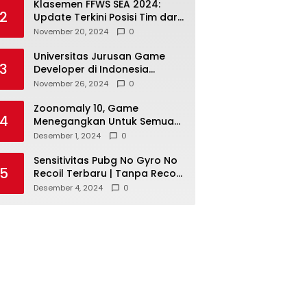
Klasemen FFWS SEA 2024:
2
Update Terkini Posisi Tim dari
Asia Tenggara
November 20, 2024
0
Universitas Jurusan Game
3
Developer di Indonesia
dengan Reputasi Baik
November 26, 2024
0
Zoonomaly 10, Game
4
Menegangkan Untuk Semua
Pecinta Horor
Desember 1, 2024
0
Sensitivitas Pubg No Gyro No
5
Recoil Terbaru | Tanpa Recoil
Untuk Headshot Lebih Mudah!
Desember 4, 2024
0