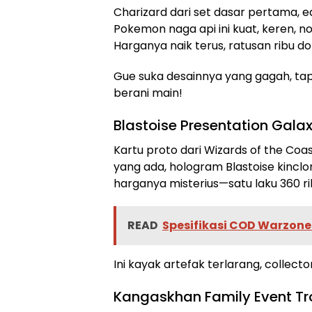
Charizard dari set dasar pertama, e
Pokemon naga api ini kuat, keren, n
Harganya naik terus, ratusan ribu do
Gue suka desainnya yang gagah, tap
berani main!
Blastoise Presentation Gala
Kartu proto dari Wizards of the Coa
yang ada, hologram Blastoise kinclo
harganya misterius—satu laku 360 ri
READ
Spesifikasi COD Warzone
Ini kayak artefak terlarang, collect
Kangaskhan Family Event T