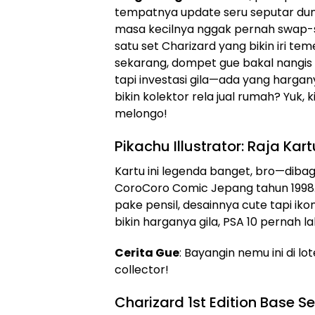
tempatnya update seru seputar duni
masa kecilnya nggak pernah swap-
satu set Charizard yang bikin iri t
sekarang, dompet gue bakal nangis
tapi investasi gila—ada yang harga
bikin kolektor rela jual rumah? Yuk, 
melongo!
Pikachu Illustrator: Raja Kar
Kartu ini legenda banget, bro—diba
CoroCoro Comic Jepang tahun 1998. 
pake pensil, desainnya cute tapi ik
bikin harganya gila, PSA 10 pernah la
Cerita Gue
: Bayangin nemu ini di lot
collector!
Charizard 1st Edition Base 