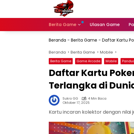
Langsung
ke
konten
Berita Game
Ulasan Game
Pa
Beranda
-
Berita Game
-
Daftar Kartu P
Beranda
Berita Game
Mobile
Berita Game
Game Arcade
Mobile
Pandua
Daftar Kartu Pok
Terlangka di Dun
Sukro GG
4 Min Baca
Oktober 17, 2025
Kartu incaran kolektor dengan nilai ju