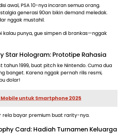
disi awal, PSA 10-nya incaran semua orang.
ostalgia generasi 90an bikin demand meledak.
lar nggak mustahil.
i kalau punya, gue simpen di brankas—nggak
xy Star Hologram: Prototipe Rahasia
st tahun 1999, buat pitch ke Nintendo. Cuma dua
ng banget. Karena nggak pernah rilis resmi,
bu dolar!
 Mobile untuk Smartphone 2025
or rela bayar premium buat rarity-nya.
rophy Card: Hadiah Turnamen Keluarga