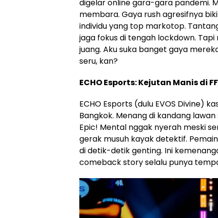
digelar online gara-gara pandemi. 
membara. Gaya rush agresifnya bikin 
individu yang top markotop. Tantan
jaga fokus di tengah lockdown. Tapi
juang. Aku suka banget gaya mereka y
seru, kan?
ECHO Esports: Kejutan Manis di 
ECHO Esports (dulu EVOS Divine) kas
Bangkok. Menang di kandang lawan se
Epic! Mental nggak nyerah meski se
gerak musuh kayak detektif. Pema
di detik-detik genting. Ini kemenanga
comeback story selalu punya tempat 