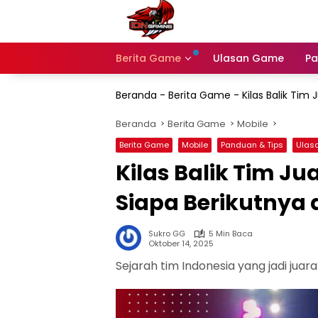
Langsung
ke
konten
Berita Game
Ulasan Game
Pa
Beranda
-
Berita Game
-
Kilas Balik Tim
Beranda
Berita Game
Mobile
Berita Game
Mobile
Panduan & Tips
Ulas
Kilas Balik Tim Ju
Siapa Berikutnya 
Sukro GG
5 Min Baca
Oktober 14, 2025
Sejarah tim Indonesia yang jadi juara