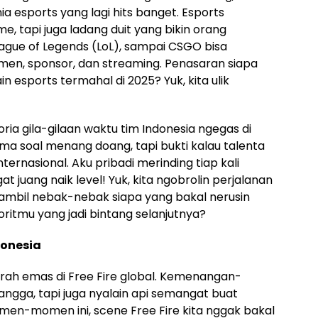
 esports yang lagi hits banget. Esports
, tapi juga ladang duit yang bikin orang
eague of Legends (LoL), sampai CSGO bisa
amen, sponsor, dan streaming. Penasaran siapa
n esports termahal di 2025? Yuk, kita ulik
ria gila-gilaan waktu tim Indonesia ngegas di
ma soal menang doang, tapi bukti kalau talenta
ternasional. Aku pribadi merinding tiap kali
 juang naik level! Yuk, kita ngobrolin perjalanan
, sambil nebak-nebak siapa yang bakal nerusin
voritmu yang jadi bintang selanjutnya?
donesia
jarah emas di Free Fire global. Kemenangan-
ngga, tapi juga nyalain api semangat buat
men-momen ini, scene Free Fire kita nggak bakal