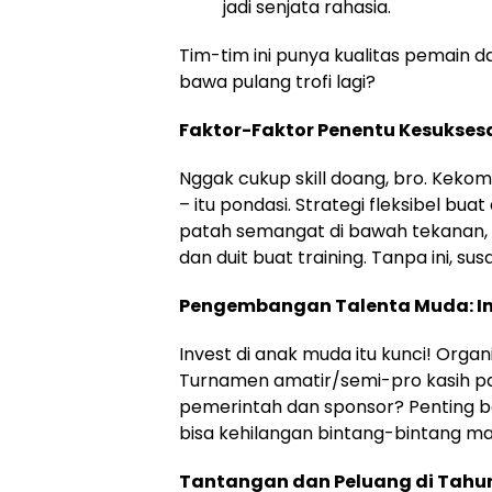
jadi senjata rahasia.
Tim-tim ini punya kualitas pemain d
bawa pulang trofi lagi?
Faktor-Faktor Penentu Kesuksesa
Nggak cukup skill doang, bro. Keko
– itu pondasi. Strategi fleksibel buat
patah semangat di bawah tekanan, pl
dan duit buat training. Tanpa ini, sus
Pengembangan Talenta Muda: In
Invest di anak muda itu kunci! Organ
Turnamen amatir/semi-pro kasih pa
pemerintah dan sponsor? Penting ban
bisa kehilangan bintang-bintang m
Tantangan dan Peluang di Tahu