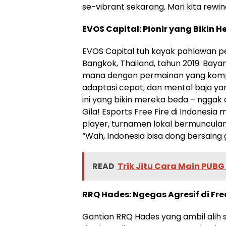
se-vibrant sekarang. Mari kita rewi
EVOS Capital: Pionir yang Bikin H
EVOS Capital tuh kayak pahlawan pe
Bangkok, Thailand, tahun 2019. Bay
mana dengan permainan yang kompak 
adaptasi cepat, dan mental baja ya
ini yang bikin mereka beda – nggak
Gila! Esports Free Fire di Indonesi
player, turnamen lokal bermunculan 
“Wah, Indonesia bisa dong bersaing 
READ
Trik Jitu Cara Main PUBG
RRQ Hades: Ngegas Agresif di Free
Gantian RRQ Hades yang ambil alih sp