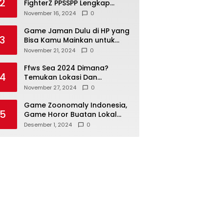
2
FighterZ PPSSPP Lengkap
dengan Panduan Instalasi
November 16, 2024
0
Game Jaman Dulu di HP yang
3
Bisa Kamu Mainkan untuk
Bernostalgia
November 21, 2024
0
Ffws Sea 2024 Dimana?
4
Temukan Lokasi Dan
Jadwalnya Di Sini!
November 27, 2024
0
Game Zoonomaly Indonesia,
5
Game Horor Buatan Lokal
yang Menakutkan
Desember 1, 2024
0