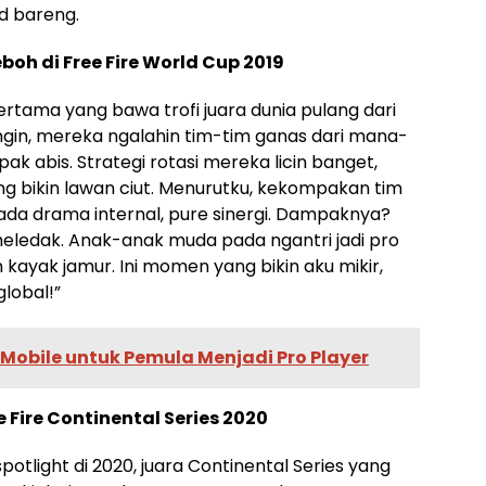
nd bareng.
eboh di Free Fire World Cup 2019
rtama yang bawa trofi juara dunia pulang dari
angin, mereka ngalahin tim-tim ganas dari mana-
abis. Strategi rotasi mereka licin banget,
ng bikin lawan ciut. Menurutku, kekompakan tim
 ada drama internal, pure sinergi. Dampaknya?
a meledak. Anak-anak muda pada ngantri jadi pro
kayak jamur. Ini momen yang bikin aku mikir,
global!”
 Mobile untuk Pemula Menjadi Pro Player
 Fire Continental Series 2020
otlight di 2020, juara Continental Series yang