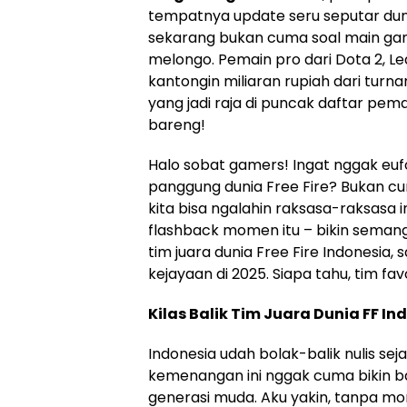
tempatnya update seru seputar dunia
sekarang bukan cuma soal main game
melongo. Pemain pro dari Dota 2, L
kantongin miliaran rupiah dari turn
yang jadi raja di puncak daftar pemai
bareng!
Halo sobat gamers! Ingat nggak eufo
panggung dunia Free Fire? Bukan cu
kita bisa ngalahin raksasa-raksasa in
flashback momen itu – bikin semangat
tim juara dunia Free Fire Indonesia
kejayaan di 2025. Siapa tahu, tim fa
Kilas Balik Tim Juara Dunia FF In
Indonesia udah bolak-balik nulis se
kemenangan ini nggak cuma bikin ba
generasi muda. Aku yakin, tanpa mo