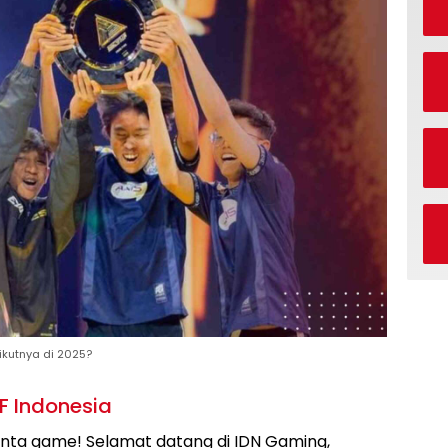
rikutnya di 2025?
FF Indonesia
inta game! Selamat datang di IDN Gaming,