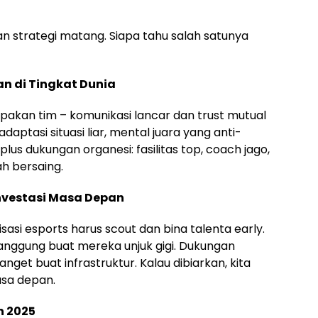
an strategi matang. Siapa tahu salah satunya
n di Tingkat Dunia
mpakan tim – komunikasi lancar dan trust mutual
 adaptasi situasi liar, mental juara yang anti-
us dukungan organesi: fasilitas top, coach jago,
ah bersaing.
vestasi Masa Depan
isasi esports harus scout dan bina talenta early.
nggung buat mereka unjuk gigi. Dukungan
get buat infrastruktur. Kalau dibiarkan, kita
asa depan.
n 2025