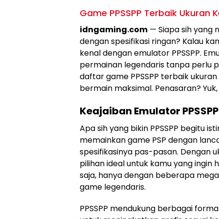
Game PPSSPP Terbaik Ukuran Ke
idngaming.com
— Siapa sih yang 
dengan spesifikasi ringan? Kalau k
kenal dengan emulator PPSSPP. Em
permainan legendaris tanpa perlu pe
daftar game PPSSPP terbaik ukura
bermain maksimal. Penasaran? Yuk,
Keajaiban Emulator PPSSP
Apa sih yang bikin PPSSPP begitu is
memainkan game PSP dengan lancar
spesifikasinya pas-pasan. Dengan uk
pilihan ideal untuk kamu yang ingin
saja, hanya dengan beberapa mega
game legendaris.
PPSSPP mendukung berbagai format 