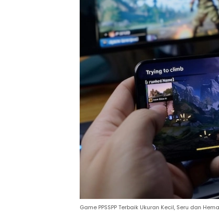
Game PPSSPP Terbaik Ukuran Kecil, Seru dan Hem