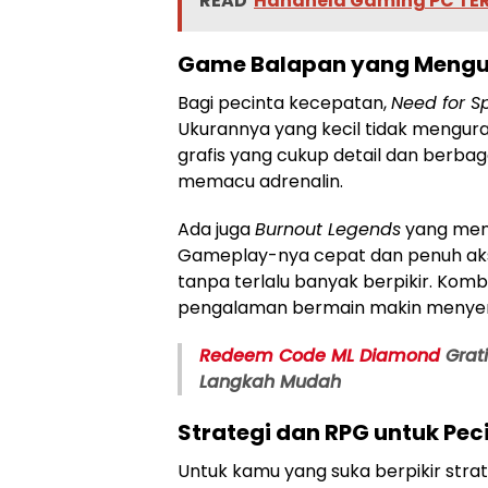
READ
Handheld Gaming PC TERB
Game Balapan yang Menguj
Bagi pecinta kecepatan,
Need for S
Ukurannya yang kecil tidak menguran
grafis yang cukup detail dan berbag
memacu adrenalin.
Ada juga
Burnout Legends
yang mena
Gameplay-nya cepat dan penuh aksi
tanpa terlalu banyak berpikir. Kombi
pengalaman bermain makin menye
Redeem Code ML Diamond
Grati
Langkah Mudah
Strategi dan RPG untuk Pec
Untuk kamu yang suka berpikir strat