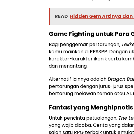
READ
Hidden Gem Artinya dan
Game Fighting untuk Para G
Bagi penggemar pertarungan,
Tekk
kamu mainkan di PPSSPP. Dengan uku
karakter-karakter ikonik serta ko
dan menantang.
Alternatif lainnya adalah
Dragon Bal
pertarungan dengan jurus-jurus spe
bertarung melawan teman atau AI, 
Fantasi yang Menghipnoti
Untuk pencinta petualangan,
The Le
yang wajib dicoba. Cerita yang dal
salah satu RPG terbaik untuk emula