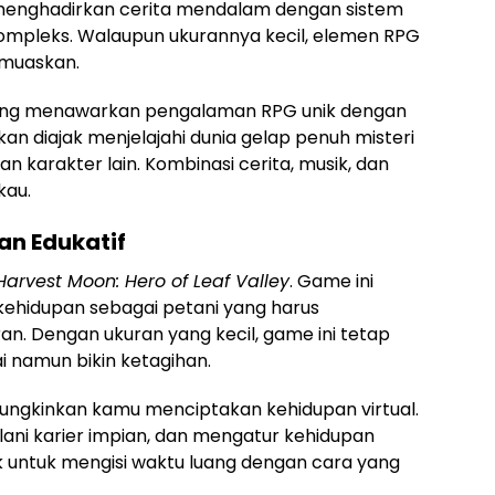
 menghadirkan cerita mendalam dengan sistem
kompleks. Walaupun ukurannya kecil, elemen RPG
muaskan.
ng menawarkan pengalaman RPG unik dengan
an diajak menjelajahi dunia gelap penuh misteri
arakter lain. Kombinasi cerita, musik, dan
au.
an Edukatif
Harvest Moon: Hero of Leaf Valley
. Game ini
hidupan sebagai petani yang harus
n. Dengan ukuran yang kecil, game ini tetap
 namun bikin ketagihan.
gkinkan kamu menciptakan kehidupan virtual.
ani karier impian, dan mengatur kehidupan
k untuk mengisi waktu luang dengan cara yang