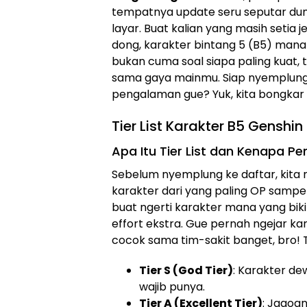
tempatnya update seru seputar duni
layar. Buat kalian yang masih setia 
dong, karakter bintang 5 (B5) mana ya
bukan cuma soal siapa paling kuat, ta
sama gaya mainmu. Siap nyemplung 
pengalaman gue? Yuk, kita bongkar
Tier List Karakter B5 Genshi
Apa Itu Tier List dan Kenapa Pe
Sebelum nyemplung ke daftar, kita ng
karakter dari yang paling OP sampe y
buat ngerti karakter mana yang bi
effort ekstra. Gue pernah ngejar ka
cocok sama tim-sakit banget, bro! Tie
Tier S (God Tier)
: Karakter de
wajib punya.
Tier A (Excellent Tier)
: Jagoa