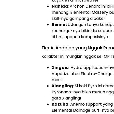
kayak es di microwave!
Nahida
: Archon Dendro ini bi
menang. Elemental Mastery buff
skill-nya gampang dipake!
Bennett
: Jangan tanya kenapa 
recharge-nya bikin dia suppor
di tim, apapun komposisinya.
Tier A: Andalan yang Nggak Per
Karakter ini mungkin nggak se-OP Tie
Xingqiu
: Hydro application-ny
Vaporize atau Electro-Charge
maut!
Xiangling
: Si koki Pyro ini da
Pyronado-nya bikin musuh ngga
gara Xiangling!
Kazuha
: Anemo support yang 
Elemental Damage buff-nya bik