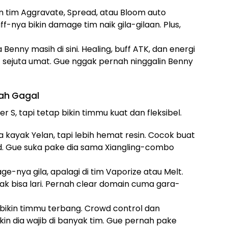
kin tim Aggravate, Spread, atau Bloom auto
-nya bikin damage tim naik gila-gilaan. Plus,
Benny masih di sini. Healing, buff ATK, dan energi
t sejuta umat. Gue nggak pernah ninggalin Benny
nah Gagal
r S, tapi tetap bikin timmu kuat dan fleksibel.
a kayak Yelan, tapi lebih hemat resin. Cocok buat
d. Gue suka pake dia sama Xiangling-combo
mage-nya gila, apalagi di tim Vaporize atau Melt.
k bisa lari. Pernah clear domain cuma gara-
bikin timmu terbang. Crowd control dan
in dia wajib di banyak tim. Gue pernah pake