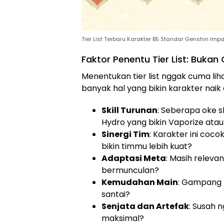
Tier List Terbaru Karakter B5 Standar Genshin Imp
Faktor Penentu Tier List: Buk
Menentukan tier list nggak cuma lih
banyak hal yang bikin karakter naik 
Skill Turunan
: Seberapa oke s
Hydro yang bikin Vaporize atau
Sinergi Tim
: Karakter ini coco
bikin timmu lebih kuat?
Adaptasi Meta
: Masih releva
bermunculan?
Kemudahan Main
: Gampang n
santai?
Senjata dan Artefak
: Susah n
maksimal?