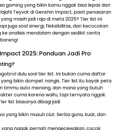
a gaming yang bikin kamu nggak bisa lepas dari
jelajahi Teyvat di Genshin Impact, pasti penasaran
ng masih jadi raja di meta 2025? Tier list ini
pi juga soal sinergi, fleksibilitas, dan kecocokan
ke analisis mendalam dengan sedikit cerita
 bareng!
n Impact 2025: Panduan Jadi Pro
nting?
obrol dulu soal tier list. Ini bukan cuma daftar
ang bikin dompet nangis. Tier list itu kayak peta
kin timmu auto menang, dan mana yang butuh
rakter cuma karena waifu, tapi ternyata nggak
r list biasanya dibagi jadi:
wa yang bikin musuh ciut. Serba guna, kuat, dan
n yang nggak pernah mengecewakan, cocok