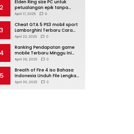
Elden Ring size PC untuk
2
petualangan epik tanpa
hambatan
April 17, 2025
0
Cheat GTA 5 PS3 mobil sport
3
Lamborghini Terbaru Cara
Mudah Dapatnya
April 22, 2025
0
Ranking Pendapatan game
4
mobile Terbaru Minggu Ini
Global Data Teratas
April 26, 2025
0
Breath of Fire 4 iso Bahasa
5
Indonesia Unduh File Lengkap
di Sini
April 30, 2025
0