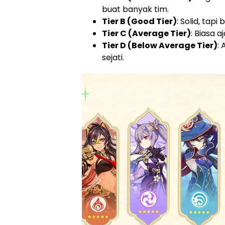
buat banyak tim.
Tier B (Good Tier)
: Solid, tapi
Tier C (Average Tier)
: Biasa a
Tier D (Below Average Tier)
:
sejati.