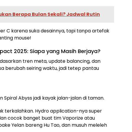
ukan Berapa Bulan Sekali? Jadwal Rutin
er C karena suka desainnya, tapi tanpa artefak
anting mouse!
Impact 2025: Siapa yang Masih Berjaya?
 berdasarkan tren meta, update balancing, dan
sa berubah seiring waktu, jadi tetep pantau
n Spiral Abyss jadi kayak jalan-jalan di taman.
 tak terkalahkan. Hydro application-nya super
dan cocok banget buat tim Vaporize atau
pake Yelan bareng Hu Tao, dan musuh meleleh