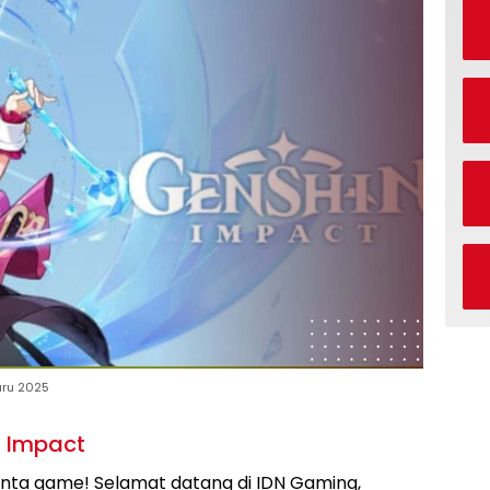
aru 2025
n Impact
inta game! Selamat datang di IDN Gaming,