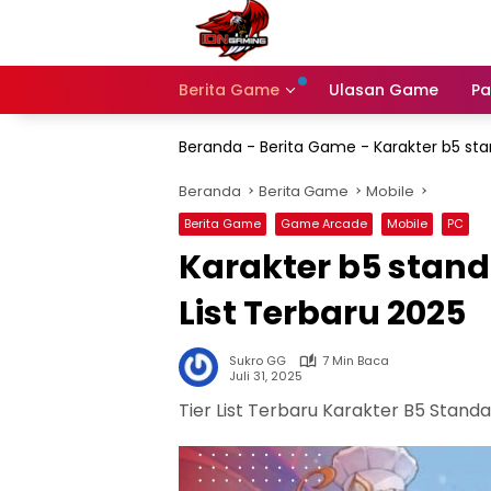
Langsung
ke
konten
Berita Game
Ulasan Game
Pa
Beranda
-
Berita Game
-
Karakter b5 sta
Beranda
Berita Game
Mobile
Berita Game
Game Arcade
Mobile
PC
Karakter b5 stand
List Terbaru 2025
Sukro GG
7 Min Baca
Juli 31, 2025
Tier List Terbaru Karakter B5 Stand