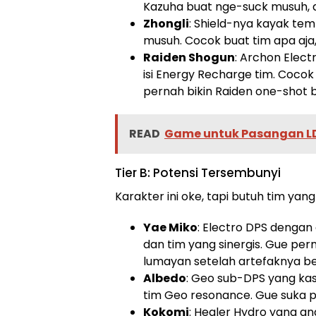
Kazuha buat nge-suck musuh, 
Zhongli
: Shield-nya kayak tem
musuh. Cocok buat tim apa aja
Raiden Shogun
: Archon Elect
isi Energy Recharge tim. Coco
pernah bikin Raiden one-shot b
READ
Game untuk Pasangan LDR
Tier B: Potensi Tersembunyi
Karakter ini oke, tapi butuh tim yang
Yae Miko
: Electro DPS denga
dan tim yang sinergis. Gue per
lumayan setelah artefaknya be
Albedo
: Geo sub-DPS yang kas
tim Geo resonance. Gue suka 
Kokomi
: Healer Hydro yang an