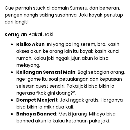
Gue pernah stuck di domain Sumeru, dan beneran,
pengen nangis saking susahnya. Joki kayak penutup
dari langit!
Kerugian Pakai Joki
Risiko Akun
: Ini yang paling serem, bro. Kasih
akses akun ke orang lain itu kayak kasih kunci
rumah. Kalau joki nggak jujur, akun lo bisa
melayang.
Keilangan Sensasi Main
: Bagi sebagian orang,
nge-game itu soal petualangan dan kepuasan
selesain quest sendiri. Pakai joki bisa bikin lo
ngerasa “kok gini doang?”.
Dompet Menjerit
: Joki nggak gratis. Harganya
bisa bikin lo mikir dua kali.
Bahaya Banned
: Meski jarang, Mihoyo bisa
banned akun lo kalau ketahuan pake joki.