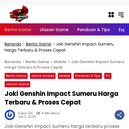
Langsung ke konten
Berita Game
Ulasan Game
Panduan & Tips
Espo
Beranda
-
Berita Game
-
Joki Genshin Impact Sumeru
Harga Terbaru & Proses Cepat
Beranda
Berita Game
Mobile
Joki Genshin Impact Sumeru
Harga Terbaru & Proses Cepat
Berita Game
Game Arcade
Mobile
Panduan & Tips
PC
Ulasan Game
Joki Genshin Impact Sumeru Harga
Terbaru & Proses Cepat
Sukro GG
6 Min Baca
Juli 2, 2025
Joki Genshin Impact Sumeru harga terbaru proses