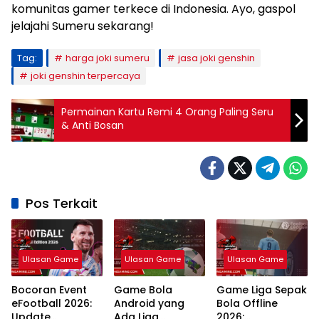
komunitas gamer terkece di Indonesia. Ayo, gaspol
jelajahi Sumeru sekarang!
Tag:
harga joki sumeru
jasa joki genshin
joki genshin terpercaya
Permainan Kartu Remi 4 Orang Paling Seru
& Anti Bosan
Pos Terkait
Ulasan Game
Ulasan Game
Ulasan Game
Bocoran Event
Game Bola
Game Liga Sepak
eFootball 2026:
Android yang
Bola Offline
Update
Ada Liga
2026: