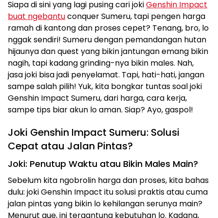
Siapa di sini yang lagi pusing cari joki
Genshin Impact
buat ngebantu
conquer Sumeru, tapi pengen harga
ramah di kantong dan proses cepet? Tenang, bro, lo
nggak sendiri! Sumeru dengan pemandangan hutan
hijaunya dan quest yang bikin jantungan emang bikin
nagih, tapi kadang grinding-nya bikin males. Nah,
jasa joki bisa jadi penyelamat. Tapi, hati-hati, jangan
sampe salah pilih! Yuk, kita bongkar tuntas soal joki
Genshin Impact Sumeru, dari harga, cara kerja,
sampe tips biar akun lo aman. Siap? Ayo, gaspol!
Joki Genshin Impact Sumeru: Solusi
Cepat atau Jalan Pintas?
Joki: Penutup Waktu atau Bikin Males Main?
Sebelum kita ngobrolin harga dan proses, kita bahas
dulu: joki Genshin Impact itu solusi praktis atau cuma
jalan pintas yang bikin lo kehilangan serunya main?
Menurut gue, ini tergantung kebutuhan lo. Kadang,