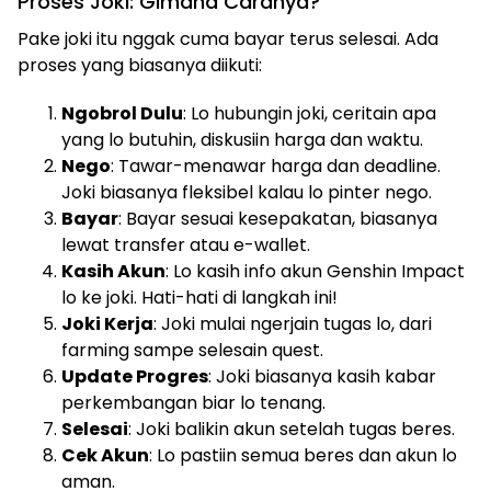
Proses Joki: Gimana Caranya?
Pake joki itu nggak cuma bayar terus selesai. Ada
proses yang biasanya diikuti:
Ngobrol Dulu
: Lo hubungin joki, ceritain apa
yang lo butuhin, diskusiin harga dan waktu.
Nego
: Tawar-menawar harga dan deadline.
Joki biasanya fleksibel kalau lo pinter nego.
Bayar
: Bayar sesuai kesepakatan, biasanya
lewat transfer atau e-wallet.
Kasih Akun
: Lo kasih info akun Genshin Impact
lo ke joki. Hati-hati di langkah ini!
Joki Kerja
: Joki mulai ngerjain tugas lo, dari
farming sampe selesain quest.
Update Progres
: Joki biasanya kasih kabar
perkembangan biar lo tenang.
Selesai
: Joki balikin akun setelah tugas beres.
Cek Akun
: Lo pastiin semua beres dan akun lo
aman.