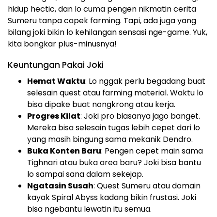
hidup hectic, dan lo cuma pengen nikmatin cerita
Sumeru tanpa capek farming. Tapi, ada juga yang
bilang joki bikin lo kehilangan sensasi nge-game. Yuk,
kita bongkar plus-minusnya!
Keuntungan Pakai Joki
Hemat Waktu
: Lo nggak perlu begadang buat
selesain quest atau farming material. Waktu lo
bisa dipake buat nongkrong atau kerja.
Progres Kilat
: Joki pro biasanya jago banget.
Mereka bisa selesain tugas lebih cepet dari lo
yang masih bingung sama mekanik Dendro.
Buka Konten Baru
: Pengen cepet main sama
Tighnari atau buka area baru? Joki bisa bantu
lo sampai sana dalam sekejap.
Ngatasin Susah
: Quest Sumeru atau domain
kayak Spiral Abyss kadang bikin frustasi. Joki
bisa ngebantu lewatin itu semua.