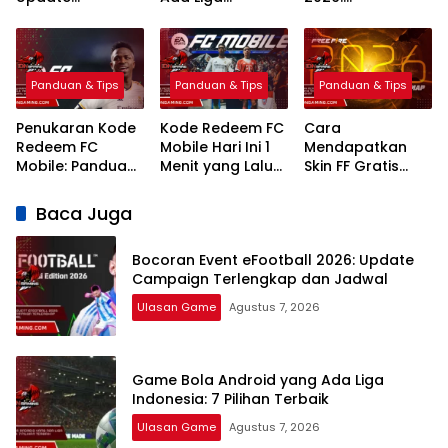
Campaign
Indonesia: 7
Rekomendasi
Terlengkap dan
Pilihan Terbaik
Terbaik Grafik
Jadwal
Realistis
Panduan & Tips
Panduan & Tips
Panduan & Tips
Penukaran Kode
Kode Redeem FC
Cara
Redeem FC
Mobile Hari Ini 1
Mendapatkan
Mobile: Panduan
Menit yang Lalu
Skin FF Gratis
Lengkap Terbaru
2026 Klaim
Terbaru 2026:
2026
Hadiah Gratis
Panduan
Baca Juga
Lengkap dan
Legal
Bocoran Event eFootball 2026: Update
Campaign Terlengkap dan Jadwal
Ulasan Game
Agustus 7, 2026
Game Bola Android yang Ada Liga
Indonesia: 7 Pilihan Terbaik
Ulasan Game
Agustus 7, 2026