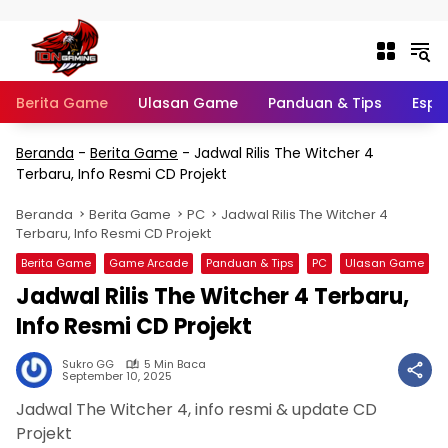
Langsung ke konten
Berita Game
Ulasan Game
Panduan & Tips
Espo
Beranda
-
Berita Game
-
Jadwal Rilis The Witcher 4
Terbaru, Info Resmi CD Projekt
Beranda
Berita Game
PC
Jadwal Rilis The Witcher 4
Terbaru, Info Resmi CD Projekt
Berita Game
Game Arcade
Panduan & Tips
PC
Ulasan Game
Jadwal Rilis The Witcher 4 Terbaru,
Info Resmi CD Projekt
Sukro GG
5 Min Baca
September 10, 2025
Jadwal The Witcher 4, info resmi & update CD
Projekt