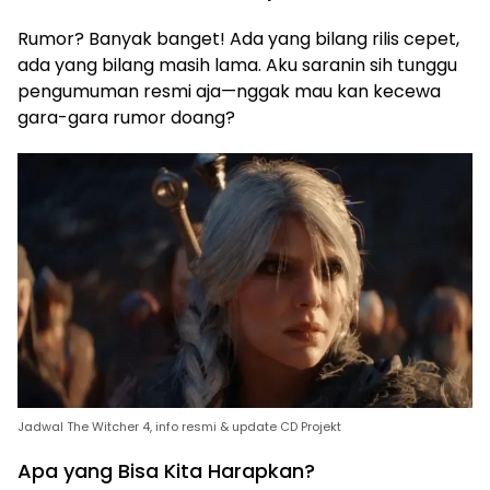
Rumor? Banyak banget! Ada yang bilang rilis cepet,
ada yang bilang masih lama. Aku saranin sih tunggu
pengumuman resmi aja—nggak mau kan kecewa
gara-gara rumor doang?
Jadwal The Witcher 4, info resmi & update CD Projekt
Apa yang Bisa Kita Harapkan?