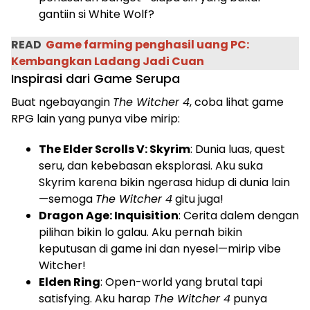
gantiin si White Wolf?
READ
Game farming penghasil uang PC:
Kembangkan Ladang Jadi Cuan
Inspirasi dari Game Serupa
Buat ngebayangin
The Witcher 4
, coba lihat game
RPG lain yang punya vibe mirip:
The Elder Scrolls V: Skyrim
: Dunia luas, quest
seru, dan kebebasan eksplorasi. Aku suka
Skyrim karena bikin ngerasa hidup di dunia lain
—semoga
The Witcher 4
gitu juga!
Dragon Age: Inquisition
: Cerita dalem dengan
pilihan bikin lo galau. Aku pernah bikin
keputusan di game ini dan nyesel—mirip vibe
Witcher!
Elden Ring
: Open-world yang brutal tapi
satisfying. Aku harap
The Witcher 4
punya