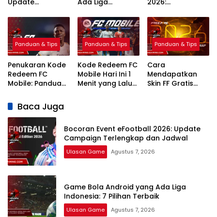
Update
Ada Liga
2026:
Campaign
Indonesia: 7
Rekomendasi
Terlengkap dan
Pilihan Terbaik
Terbaik Grafik
Jadwal
Realistis
Panduan & Tips
Panduan & Tips
Panduan & Tips
Penukaran Kode
Kode Redeem FC
Cara
Redeem FC
Mobile Hari Ini 1
Mendapatkan
Mobile: Panduan
Menit yang Lalu
Skin FF Gratis
Lengkap Terbaru
2026 Klaim
Terbaru 2026:
2026
Hadiah Gratis
Panduan
Baca Juga
Lengkap dan
Legal
Bocoran Event eFootball 2026: Update
Campaign Terlengkap dan Jadwal
Ulasan Game
Agustus 7, 2026
Game Bola Android yang Ada Liga
Indonesia: 7 Pilihan Terbaik
Ulasan Game
Agustus 7, 2026