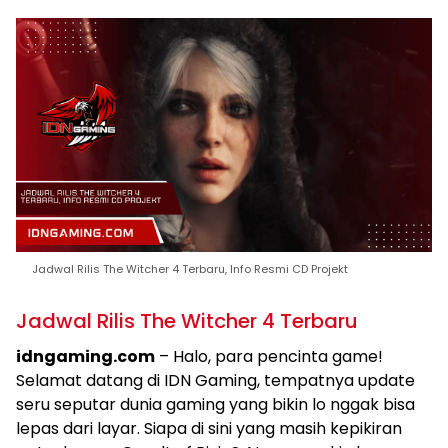
Jadwal Rilis The Witcher 4 Terbaru, Info Resmi CD Projekt
Jadwal Rilis The Witcher 4 Terbaru
idngaming.com
– Halo, para pencinta game!
Selamat datang di IDN Gaming, tempatnya update
seru seputar dunia gaming yang bikin lo nggak bisa
lepas dari layar. Siapa di sini yang masih kepikiran