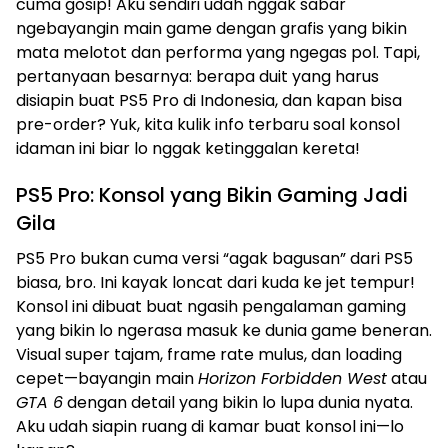
cuma gosip! Aku sendiri udah nggak sabar
ngebayangin main game dengan grafis yang bikin
mata melotot dan performa yang ngegas pol. Tapi,
pertanyaan besarnya: berapa duit yang harus
disiapin buat PS5 Pro di Indonesia, dan kapan bisa
pre-order? Yuk, kita kulik info terbaru soal konsol
idaman ini biar lo nggak ketinggalan kereta!
PS5 Pro: Konsol yang Bikin Gaming Jadi
Gila
PS5 Pro bukan cuma versi “agak bagusan” dari PS5
biasa, bro. Ini kayak loncat dari kuda ke jet tempur!
Konsol ini dibuat buat ngasih pengalaman gaming
yang bikin lo ngerasa masuk ke dunia game beneran.
Visual super tajam, frame rate mulus, dan loading
cepet—bayangin main
Horizon Forbidden West
atau
GTA 6
dengan detail yang bikin lo lupa dunia nyata.
Aku udah siapin ruang di kamar buat konsol ini—lo