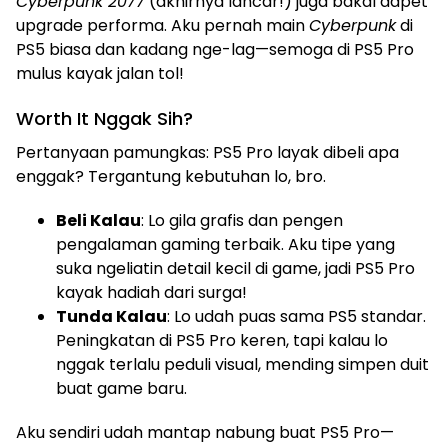
Cyberpunk 2077
(akhirnya lancar!) juga bakal dapet
upgrade performa. Aku pernah main
Cyberpunk
di
PS5 biasa dan kadang nge-lag—semoga di PS5 Pro
mulus kayak jalan tol!
Worth It Nggak Sih?
Pertanyaan pamungkas: PS5 Pro layak dibeli apa
enggak? Tergantung kebutuhan lo, bro.
Beli Kalau
: Lo gila grafis dan pengen
pengalaman gaming terbaik. Aku tipe yang
suka ngeliatin detail kecil di game, jadi PS5 Pro
kayak hadiah dari surga!
Tunda Kalau
: Lo udah puas sama PS5 standar.
Peningkatan di PS5 Pro keren, tapi kalau lo
nggak terlalu peduli visual, mending simpen duit
buat game baru.
Aku sendiri udah mantap nabung buat PS5 Pro—