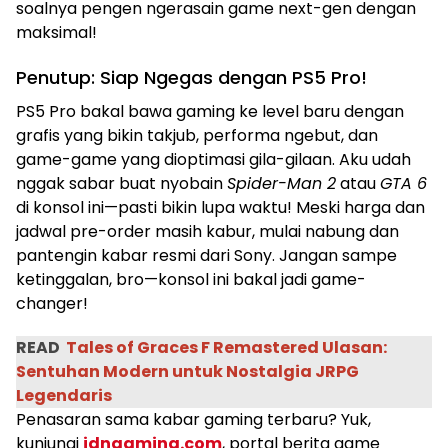
soalnya pengen ngerasain game next-gen dengan
maksimal!
Penutup: Siap Ngegas dengan PS5 Pro!
PS5 Pro bakal bawa gaming ke level baru dengan
grafis yang bikin takjub, performa ngebut, dan
game-game yang dioptimasi gila-gilaan. Aku udah
nggak sabar buat nyobain
Spider-Man 2
atau
GTA 6
di konsol ini—pasti bikin lupa waktu! Meski harga dan
jadwal pre-order masih kabur, mulai nabung dan
pantengin kabar resmi dari Sony. Jangan sampe
ketinggalan, bro—konsol ini bakal jadi game-
changer!
READ
Tales of Graces F Remastered Ulasan:
Sentuhan Modern untuk Nostalgia JRPG
Legendaris
Penasaran sama kabar gaming terbaru? Yuk,
kunjungi
idngaming.com
, portal berita game