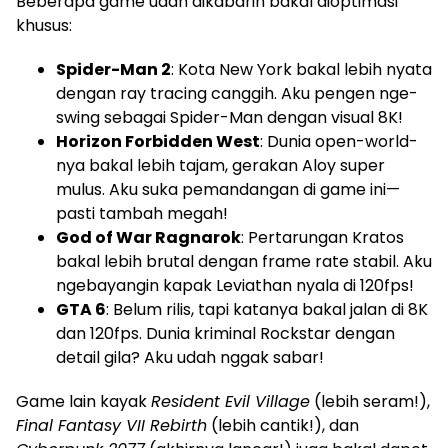
Beberapa game udah dikabarin bakal dioptimasi
khusus:
Spider-Man 2
: Kota New York bakal lebih nyata
dengan ray tracing canggih. Aku pengen nge-
swing sebagai Spider-Man dengan visual 8K!
Horizon Forbidden West
: Dunia open-world-
nya bakal lebih tajam, gerakan Aloy super
mulus. Aku suka pemandangan di game ini—
pasti tambah megah!
God of War Ragnarok
: Pertarungan Kratos
bakal lebih brutal dengan frame rate stabil. Aku
ngebayangin kapak Leviathan nyala di 120fps!
GTA 6
: Belum rilis, tapi katanya bakal jalan di 8K
dan 120fps. Dunia kriminal Rockstar dengan
detail gila? Aku udah nggak sabar!
Game lain kayak
Resident Evil Village
(lebih seram!),
Final Fantasy VII Rebirth
(lebih cantik!), dan