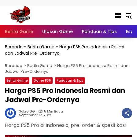
Langsung ke konten
Berita Game
Ulasan Game
Panduan & Tips
Espo
Beranda
-
Berita Game
-
Harga PS5 Pro Indonesia Resmi
dan Jadwal Pre-Ordernya
Beranda
Berita Game
Harga PS5 Pro Indonesia Resmi dan
Jadwal Pre-Ordernya
Berita Game
Game PS5
Panduan & Tips
Harga PS5 Pro Indonesia Resmi dan
Jadwal Pre-Ordernya
Sukro GG
5 Min Baca
September 12, 2025
Harga PS5 Pro di Indonesia, pre-order & spesifikasi