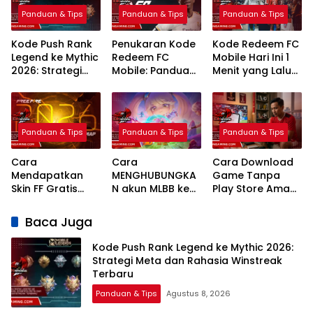
Panduan & Tips
Panduan & Tips
Panduan & Tips
Kode Push Rank
Penukaran Kode
Kode Redeem FC
Legend ke Mythic
Redeem FC
Mobile Hari Ini 1
2026: Strategi
Mobile: Panduan
Menit yang Lalu
Meta dan
Lengkap Terbaru
2026 Klaim
Rahasia
2026
Hadiah Gratis
Winstreak
Terbaru
Panduan & Tips
Panduan & Tips
Panduan & Tips
Cara
Cara
Cara Download
Mendapatkan
MENGHUBUNGKA
Game Tanpa
Skin FF Gratis
N akun MLBB ke
Play Store Aman
Terbaru 2026:
MCGG
dan Legal
Panduan
Sinkronisasi Data
Terbaru 2026
Baca Juga
Lengkap dan
Game
Legal
Kode Push Rank Legend ke Mythic 2026:
Strategi Meta dan Rahasia Winstreak
Terbaru
Panduan & Tips
Agustus 8, 2026