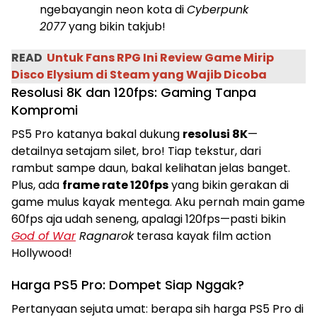
ngebayangin neon kota di
Cyberpunk
2077
yang bikin takjub!
READ
Untuk Fans RPG Ini Review Game Mirip
Disco Elysium di Steam yang Wajib Dicoba
Resolusi 8K dan 120fps: Gaming Tanpa
Kompromi
PS5 Pro katanya bakal dukung
resolusi 8K
—
detailnya setajam silet, bro! Tiap tekstur, dari
rambut sampe daun, bakal kelihatan jelas banget.
Plus, ada
frame rate 120fps
yang bikin gerakan di
game mulus kayak mentega. Aku pernah main game
60fps aja udah seneng, apalagi 120fps—pasti bikin
God of War
Ragnarok
terasa kayak film action
Hollywood!
Harga PS5 Pro: Dompet Siap Nggak?
Pertanyaan sejuta umat: berapa sih harga PS5 Pro di