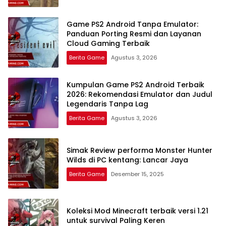
Game PS2 Android Tanpa Emulator:
Panduan Porting Resmi dan Layanan
Cloud Gaming Terbaik
Berita Game
Agustus 3, 2026
Kumpulan Game PS2 Android Terbaik
2026: Rekomendasi Emulator dan Judul
Legendaris Tanpa Lag
Berita Game
Agustus 3, 2026
Simak Review performa Monster Hunter
Wilds di PC kentang: Lancar Jaya
Berita Game
Desember 15, 2025
Koleksi Mod Minecraft terbaik versi 1.21
untuk survival Paling Keren