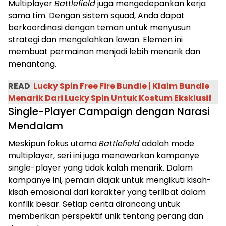
Multiplayer
Battlefield
juga mengedepankan kerja
sama tim. Dengan sistem squad, Anda dapat
berkoordinasi dengan teman untuk menyusun
strategi dan mengalahkan lawan. Elemen ini
membuat permainan menjadi lebih menarik dan
menantang.
READ
Lucky Spin Free Fire Bundle | Klaim Bundle
Menarik Dari Lucky Spin Untuk Kostum Eksklusif
Single-Player Campaign dengan Narasi
Mendalam
Meskipun fokus utama
Battlefield
adalah mode
multiplayer, seri ini juga menawarkan kampanye
single-player yang tidak kalah menarik. Dalam
kampanye ini, pemain diajak untuk mengikuti kisah-
kisah emosional dari karakter yang terlibat dalam
konflik besar. Setiap cerita dirancang untuk
memberikan perspektif unik tentang perang dan