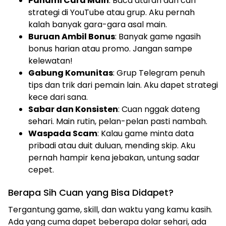
Pahami Cara Main
: Baca aturan dan cari
strategi di YouTube atau grup. Aku pernah
kalah banyak gara-gara asal main.
Buruan Ambil Bonus
: Banyak game ngasih
bonus harian atau promo. Jangan sampe
kelewatan!
Gabung Komunitas
: Grup Telegram penuh
tips dan trik dari pemain lain. Aku dapet strategi
kece dari sana.
Sabar dan Konsisten
: Cuan nggak dateng
sehari. Main rutin, pelan-pelan pasti nambah.
Waspada Scam
: Kalau game minta data
pribadi atau duit duluan, mending skip. Aku
pernah hampir kena jebakan, untung sadar
cepet.
Berapa Sih Cuan yang Bisa Didapet?
Tergantung game, skill, dan waktu yang kamu kasih.
Ada yang cuma dapet beberapa dolar sehari, ada