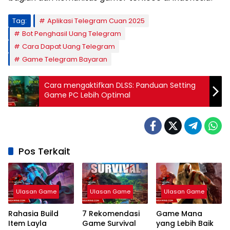
Tag:
Aplikasi Telegram Cuan 2025
Bot Penghasil Uang Telegram
Cara Dapat Uang Telegram
Game Telegram Bayaran
Cara mengaktifkan DLSS: Panduan Setting
Game PC Lebih Optimal
Pos Terkait
Ulasan Game
Ulasan Game
Ulasan Game
Rahasia Build
7 Rekomendasi
Game Mana
Item Layla
Game Survival
yang Lebih Baik