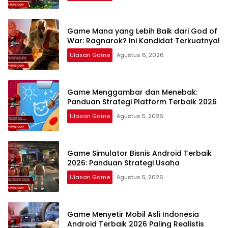
Game Mana yang Lebih Baik dari God of
War: Ragnarok? Ini Kandidat Terkuatnya!
Ulasan Game
Agustus 6, 2026
Game Menggambar dan Menebak:
Panduan Strategi Platform Terbaik 2026
Ulasan Game
Agustus 5, 2026
Game Simulator Bisnis Android Terbaik
2026: Panduan Strategi Usaha
Ulasan Game
Agustus 5, 2026
Game Menyetir Mobil Asli Indonesia
Android Terbaik 2026 Paling Realistis