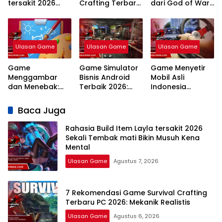
tersakit 2026
Crafting Terbaru
dari God of War:
Sekali Tembak
PC 2026: Mekanik
Ragnarok? Ini
mati Bikin Musuh
Realistis
Kandidat
Kena Mental
Terkuatnya!
Ulasan Game
Ulasan Game
Ulasan Game
Game
Game Simulator
Game Menyetir
Menggambar
Bisnis Android
Mobil Asli
dan Menebak:
Terbaik 2026:
Indonesia
Panduan Strategi
Panduan Strategi
Android Terbaik
Platform Terbaik
Usaha
2026 Paling
Baca Juga
2026
Realistis
Rahasia Build Item Layla tersakit 2026
Sekali Tembak mati Bikin Musuh Kena
Mental
Ulasan Game
Agustus 7, 2026
7 Rekomendasi Game Survival Crafting
Terbaru PC 2026: Mekanik Realistis
Ulasan Game
Agustus 6, 2026