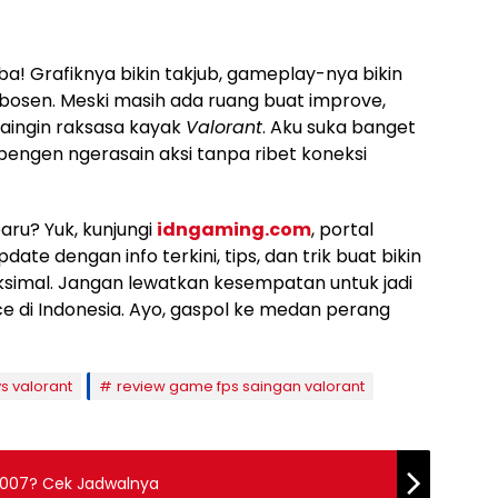
ba! Grafiknya bikin takjub, gameplay-nya bikin
k bosen. Meski masih ada ruang buat improve,
saingin raksasa kayak
Valorant
. Aku suka banget
i pengen ngerasain aksi tanpa ribet koneksi
ru? Yuk, kunjungi
idngaming.com
, portal
ate dengan info terkini, tips, dan trik buat bikin
mal. Jangan lewatkan kesempatan untuk jadi
e di Indonesia. Ayo, gaspol ke medan perang
s valorant
review game fps saingan valorant
 007? Cek Jadwalnya