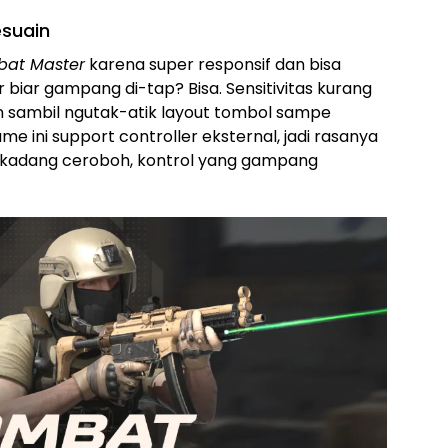
esuain
at Master
karena super responsif dan bisa
 biar gampang di-tap? Bisa. Sensitivitas kurang
n sambil ngutak-atik layout tombol sampe
e ini support controller eksternal, jadi rasanya
g kadang ceroboh, kontrol yang gampang