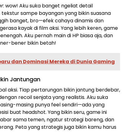
er
: wow! Aku suka banget ngeliat detail
h tekstur sampe bayangan yang bikin suasana
ggih banget, bro—efek cahaya dinamis dan
ngerasa kayak di film aksi. Yang lebih keren, game
menengah. Aku pernah main di HP biasa aja, dan
ener-bener bikin betah!
baru dan Dominasi Mereka di Dunia Gaming
ikin Jantungan
l aksi. Tiap pertarungan bikin jantung berdebar,
ngan recoil senjata yang realistis. Aku suka
masing-masing punya feel sendiri—ada yang
isi buat headshot. Yang bikin seru, game ini
abar sama temen, ngatur strategi bareng, dan
ang. Peta yang strategis juga bikin kamu harus