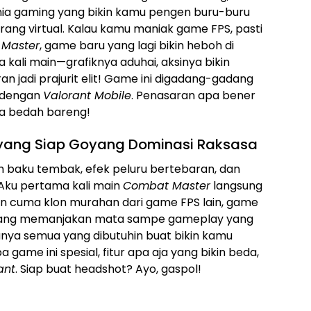
ia gaming yang bikin kamu pengen buru-buru
ang virtual. Kalau kamu maniak game FPS, pasti
Master
, game baru yang lagi bikin heboh di
 kali main—grafiknya aduhai, aksinya bikin
n jadi prajurit elit! Game ini digadang-gadang
a dengan
Valorant Mobile
. Penasaran apa bener
ita bedah bareng!
 yang Siap Goyang Dominasi Raksasa
h baku tembak, efek peluru bertebaran, dan
 Aku pertama kali main
Combat Master
langsung
kan cuma klon murahan dari game FPS lain, game
ual yang memanjakan mata sampe gameplay yang
nya semua yang dibutuhin buat bikin kamu
game ini spesial, fitur apa aja yang bikin beda,
ant
. Siap buat headshot? Ayo, gaspol!