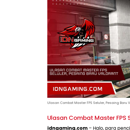
Ulasan Combat Master FPS Seluler, Pesaing Baru V
Ulasan Combat Master FPS S
idngaming.com
– Halo, para penc