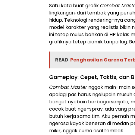
Satu kata buat grafik
Combat Mast
lingkungan, dari tembok yang penu
hidup. Teknologi rendering-nya can
model karakter yang realistis bikin 
ini tetep mulus bahkan di HP kelas 
grafiknya tetep ciamik tanpa lag. B
READ
Penghasilan Garena Ter
Gameplay: Cepet, Taktis, dan B
Combat Master
nggak main-main soa
apalagi pas harus ngelupain musuh de
banget nyobain berbagai senjata, 
cocok buat nge-spray, ada yang pres
butuh kerja sama tim. Aku pernah m
ngerasa kayak beneran di medan per
mikir, nggak cuma asal tembak.