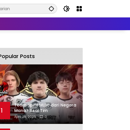
Popular Posts
Team Spirit MLBB dari Negara
1
Mana? Asal Tim
April 28, 2025
0