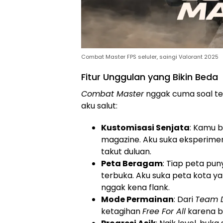
Combat Master FPS seluler, saingi Valorant 2025
Fitur Unggulan yang Bikin Beda
Combat Master
nggak cuma soal tem
aku salut:
Kustomisasi Senjata
: Kamu b
magazine. Aku suka eksperimen
takut duluan.
Peta Beragam
: Tiap peta pun
terbuka. Aku suka peta kota y
nggak kena flank.
Mode Permainan
: Dari
Team 
ketagihan
Free For All
karena bi