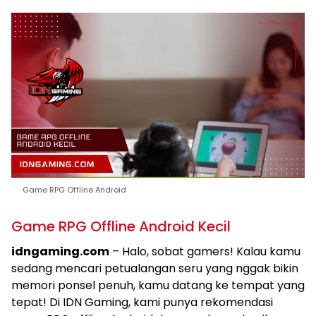
Game RPG Offline Android
Game RPG Offline Android Kecil
idngaming.com
– Halo, sobat gamers! Kalau kamu
sedang mencari petualangan seru yang nggak bikin
memori ponsel penuh, kamu datang ke tempat yang
tepat! Di IDN Gaming, kami punya rekomendasi