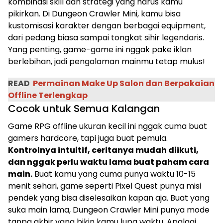
kombinasi skill dan strategi yang harus kamu
pikirkan. Di Dungeon Crawler Mini, kamu bisa
kustomisasi karakter dengan berbagai equipment,
dari pedang biasa sampai tongkat sihir legendaris.
Yang penting, game-game ini nggak pake iklan
berlebihan, jadi pengalaman mainmu tetap mulus!
READ
Permainan Make Up Salon dan Berpakaian
Offline Terlengkap
Cocok untuk Semua Kalangan
Game RPG offline ukuran kecil ini nggak cuma buat
gamers hardcore, tapi juga buat pemula.
Kontrolnya intuitif, ceritanya mudah diikuti,
dan nggak perlu waktu lama buat paham cara
main.
Buat kamu yang cuma punya waktu 10-15
menit sehari, game seperti Pixel Quest punya misi
pendek yang bisa diselesaikan kapan aja. Buat yang
suka main lama, Dungeon Crawler Mini punya mode
tanpa akhir yang bikin kamu lupa waktu. Apalagi,