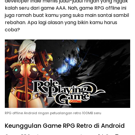
developer indie merilis judul-judul ringan yang nggak
kalah seru dari game AAA. Nah, game RPG offline ini
juga ramah buat kamu yang suka main santai sambil
rebahan. Apa lagi alasan yang bikin kamu harus
coba?
RPG offline Android ringan petualangan retro 100MB seru
Keunggulan Game RPG Retro di Android