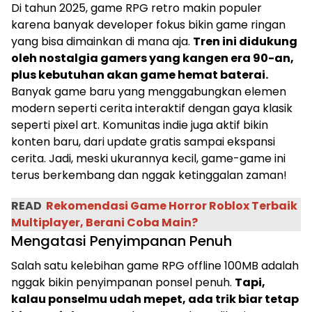
Di tahun 2025, game RPG retro makin populer
karena banyak developer fokus bikin game ringan
yang bisa dimainkan di mana aja.
Tren ini didukung
oleh nostalgia gamers yang kangen era 90-an,
plus kebutuhan akan game hemat baterai.
Banyak game baru yang menggabungkan elemen
modern seperti cerita interaktif dengan gaya klasik
seperti pixel art. Komunitas indie juga aktif bikin
konten baru, dari update gratis sampai ekspansi
cerita. Jadi, meski ukurannya kecil, game-game ini
terus berkembang dan nggak ketinggalan zaman!
READ
Rekomendasi Game Horror Roblox Terbaik
Multiplayer, Berani Coba Main?
Mengatasi Penyimpanan Penuh
Salah satu kelebihan game RPG offline 100MB adalah
nggak bikin penyimpanan ponsel penuh.
Tapi,
kalau ponselmu udah mepet, ada trik biar tetap