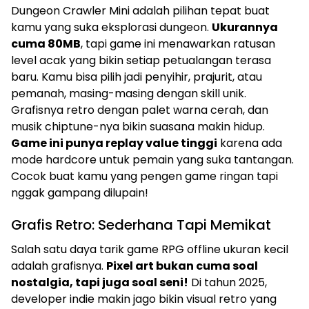
Dungeon Crawler Mini adalah pilihan tepat buat
kamu yang suka eksplorasi dungeon.
Ukurannya
cuma 80MB
, tapi game ini menawarkan ratusan
level acak yang bikin setiap petualangan terasa
baru. Kamu bisa pilih jadi penyihir, prajurit, atau
pemanah, masing-masing dengan skill unik.
Grafisnya retro dengan palet warna cerah, dan
musik chiptune-nya bikin suasana makin hidup.
Game ini punya replay value tinggi
karena ada
mode hardcore untuk pemain yang suka tantangan.
Cocok buat kamu yang pengen game ringan tapi
nggak gampang dilupain!
Grafis Retro: Sederhana Tapi Memikat
Salah satu daya tarik game RPG offline ukuran kecil
adalah grafisnya.
Pixel art bukan cuma soal
nostalgia, tapi juga soal seni!
Di tahun 2025,
developer indie makin jago bikin visual retro yang