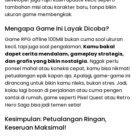
tambahan misi atau karakter baru, tanpa bikin
ukuran game membengkak.
Mengapa Game Ini Layak Dicoba?
Game RPG offline 100MB bukan cuma soal ukuran
kecil, tapi juga soal pengalaman.
Kamu bakal
dapet cerita mendalam, gameplay strategis,
dan grafis yang bikin nostalgia.
Nggak perlu
ponsel mahal atau koneksi cepat, kamu bisa nikmati
petualangan epik kapan aja. Apalagi, game-game ini
dirancang untuk bikin kamu rileks, bukan stres. Jadi,
kalau lagi bosan di perjalanan atau cuma pengen
santai di rumah, game seperti Pixel Quest atau Retro
Hero Saga bisa jadi temen setia!
Kesimpulan: Petualangan Ringan,
Keseruan Maksimal!