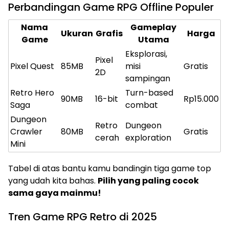
Perbandingan Game RPG Offline Populer
Nama
Gameplay
Ukuran
Grafis
Harga
Game
Utama
Eksplorasi,
Pixel
Pixel Quest
85MB
misi
Gratis
2D
sampingan
Retro Hero
Turn-based
90MB
16-bit
Rp15.000
Saga
combat
Dungeon
Retro
Dungeon
Crawler
80MB
Gratis
cerah
exploration
Mini
Tabel di atas bantu kamu bandingin tiga game top
yang udah kita bahas.
Pilih yang paling cocok
sama gaya mainmu!
Tren Game RPG Retro di 2025