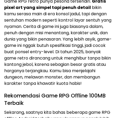
Game RPG retro punya pesona tersendiri.
Grafis
pixel art yang simpel tapi penuh detail
bikin
kamu serasa main di era konsol jadul, tapi dengan
sentuhan modern seperti kontrol layar sentuh yang
nyaman. Cerita di game ini juga biasanya dalam,
penuh dengan misi menantang, karakter unik, dan
dunia yang bikin penasaran. Yang lebih asyik, game-
game ini nggak butuh spesifikasi tinggi, jadi cocok
buat ponsel entry-level. Di tahun 2025, banyak
game retro dirancang untuk menghibur tanpa bikin
kantong jebol, karena sebagian besar gratis atau
harganya terjangkau. Kamu bisa menjelajahi
dungeon, melawan monster, dan membangun
karakter tanpa khawatir kuota habis!
Rekomendasi Game RPG Offline 100MB
Terbaik
Sekarang, saatnya kita bahas beberapa game RPG