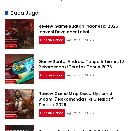
Campaign
Indonesia: 7
Rekomendasi
Terlengkap dan
Pilihan Terbaik
Terbaik Grafik
Baca Juga
Jadwal
Realistis
Review Game Buatan Indonesia 2026
Inovasi Developer Lokal
Ulasan Game
Agustus 8, 2026
Game Santai Android Tanpa Internet: 10
Rekomendasi Teratas Tahun 2026
Ulasan Game
Agustus 8, 2026
Review Game Mirip Disco Elysium di
Steam: 7 Rekomendasi RPG Naratif
Terbaik 2026
Ulasan Game
Agustus 8, 2026