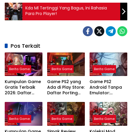
Kda Ml Tertinggi Yang Bagus, Ini Rahasia
Para Pro Player!
Pos Terkait
Berita Game
Berita Game
Berita Game
Kumpulan Game
Game PS2 yang
Game PS2
Gratis Terbaik
Ada di Play Store:
Android Tanpa
2026: Daftar
Daftar Porting
Emulator:
Legal Tanpa
Resmi dan
Panduan Porting
Perlu Langganan
Panduan
Resmi dan
Mahal
Mainnya
Layanan Cloud
Gaming Terbaik
Berita Game
Berita Game
Berita Game
Kumpulan Game
Simak Review
Koleksi Mod