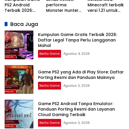
PS2 Android
performa
Minecraft terbaik
Terbaik 2026:
Monster Hunter
versi 1.21 untuk
Rekomendasi
Wilds di PC
survival Paling
Emulator dan
kentang: Lancar
Keren
Baca Juga
Judul Legendaris
Jaya
Tanpa Lag
Kumpulan Game Gratis Terbaik 2026:
Daftar Legal Tanpa Perlu Langganan
Mahal
Berita Game
Agustus 4, 2026
Game PS2 yang Ada di Play Store: Daftar
Porting Resmi dan Panduan Mainnya
Berita Game
Agustus 3, 2026
Game PS2 Android Tanpa Emulator:
Panduan Porting Resmi dan Layanan
Cloud Gaming Terbaik
Berita Game
Agustus 3, 2026