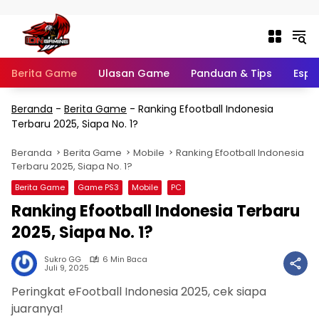
Langsung ke konten
Berita Game
Ulasan Game
Panduan & Tips
Espo
Beranda
-
Berita Game
-
Ranking Efootball Indonesia
Terbaru 2025, Siapa No. 1?
Beranda
Berita Game
Mobile
Ranking Efootball Indonesia
Terbaru 2025, Siapa No. 1?
Berita Game
Game PS3
Mobile
PC
Ranking Efootball Indonesia Terbaru
2025, Siapa No. 1?
Sukro GG
6 Min Baca
Juli 9, 2025
Peringkat eFootball Indonesia 2025, cek siapa
juaranya!