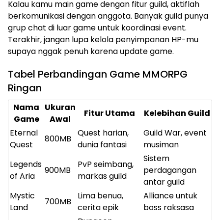
Kalau kamu main game dengan fitur guild, aktiflah
berkomunikasi dengan anggota. Banyak guild punya
grup chat di luar game untuk koordinasi event.
Terakhir, jangan lupa kelola penyimpanan HP-mu
supaya nggak penuh karena update game.
Tabel Perbandingan Game MMORPG
Ringan
Nama
Ukuran
Fitur Utama
Kelebihan Guild
Game
Awal
Eternal
Quest harian,
Guild War, event
800MB
Quest
dunia fantasi
musiman
Sistem
Legends
PvP seimbang,
900MB
perdagangan
of Aria
markas guild
antar guild
Mystic
Lima benua,
Alliance untuk
700MB
Land
cerita epik
boss raksasa