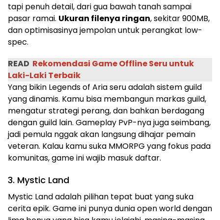
tapi penuh detail, dari gua bawah tanah sampai
pasar ramai.
Ukuran filenya ringan
, sekitar 900MB,
dan optimisasinya jempolan untuk perangkat low-
spec.
READ
Rekomendasi Game Offline Seru untuk
Laki-Laki Terbaik
Yang bikin Legends of Aria seru adalah sistem guild
yang dinamis. Kamu bisa membangun markas guild,
mengatur strategi perang, dan bahkan berdagang
dengan guild lain. Gameplay PvP-nya juga seimbang,
jadi pemula nggak akan langsung dihajar pemain
veteran. Kalau kamu suka MMORPG yang fokus pada
komunitas, game ini wajib masuk daftar.
3. Mystic Land
Mystic Land adalah pilihan tepat buat yang suka
cerita epik. Game ini punya dunia open world dengan