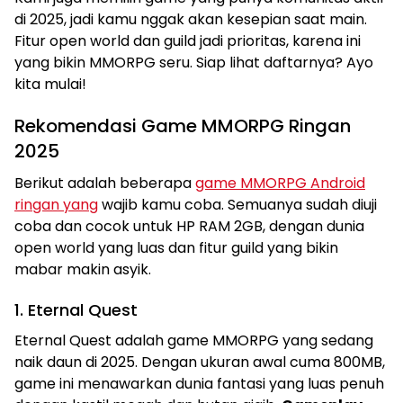
di 2025, jadi kamu nggak akan kesepian saat main.
Fitur open world dan guild jadi prioritas, karena ini
yang bikin MMORPG seru. Siap lihat daftarnya? Ayo
kita mulai!
Rekomendasi Game MMORPG Ringan
2025
Berikut adalah beberapa
game MMORPG Android
ringan yang
wajib kamu coba. Semuanya sudah diuji
coba dan cocok untuk HP RAM 2GB, dengan dunia
open world yang luas dan fitur guild yang bikin
mabar makin asyik.
1. Eternal Quest
Eternal Quest adalah game MMORPG yang sedang
naik daun di 2025. Dengan ukuran awal cuma 800MB,
game ini menawarkan dunia fantasi yang luas penuh