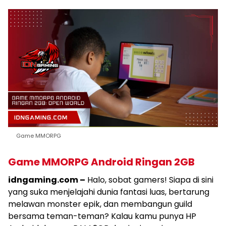
Game MMORPG
Game MMORPG Android Ringan 2GB
idngaming.com –
Halo, sobat gamers! Siapa di sini
yang suka menjelajahi dunia fantasi luas, bertarung
melawan monster epik, dan membangun guild
bersama teman-teman? Kalau kamu punya HP