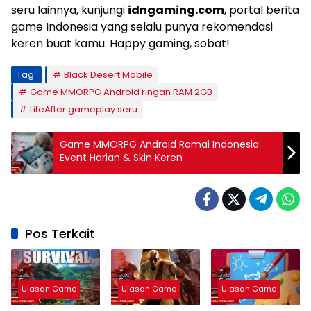
seru lainnya, kunjungi
idngaming.com
, portal berita
game Indonesia yang selalu punya rekomendasi
keren buat kamu. Happy gaming, sobat!
Tag:
Black Desert Mobile
Game MMORPG Android ringan RAM 2GB
LifeAfter gameplay seru
Game MMORPG Android Ramai Indonesia:
Event Harian & Skin Keren
Pos Terkait
Ulasan Game
Ulasan Game
Ulasan Game