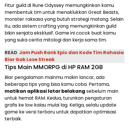
Fitur guild di Rune Odyssey memungkinkan kamu
membentuk tim untuk menaklukkan Great Beasts,
monster raksasa yang butuh strategi matang. Selain
itu, ada sistem crafting yang memungkinkan guild
bikin senjata eksklusif. Game ini cocok buat kamu
yang suka cerita mitologi dan kerja sama tim.
READ
Jam Push Rank Epic dan Kode Tim Rahasia
Biar Gak Lose Streak
Tips Main MMORPG di HP RAM 2GB
Biar pengalaman mainmu makin lancar, ada
beberapa tips yang bisa kamu coba. Pertama,
matikan aplikasi latar belakang
sebelum main
untuk hemat RAM. Kedua, turunkan pengaturan
grafis ke low kalau mulai lag. Ketiga, selalu update
game ke versi terbaru untuk dapatkan optimisasi
terbaik.