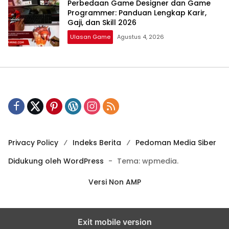
Perbedaan Game Designer dan Game
Programmer: Panduan Lengkap Karir,
Gaji, dan Skill 2026
Ulasan Game
Agustus 4, 2026
Privacy Policy
Indeks Berita
Pedoman Media Siber
Didukung oleh WordPress
-
Tema: wpmedia.
Versi Non AMP
Exit mobile version