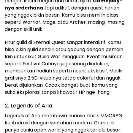
dengan kastil megah dan hutan ajaib.
Gameplay-
nya sederhana
tapi adiktif, dengan quest harian
yang nggak bikin bosan. Kamu bisa memilih class
seperti Warrior, Mage, atau Archer, masing-masing
dengan skill unik.
Fitur guild di Eternal Quest sangat interaktif. Kamu
bisa bikin guild sendiri atau gabung dengan pemain
lain untuk ikut Guild War mingguan. Event musiman
seperti Festival Cahaya juga sering diadakan,
memberikan hadiah seperti mount eksklusif. Meski
grafisnya 2.5D, visualnya tetap colorful dan nggak
berat dijalankan. Cocok banget buat kamu yang
suka eksplorasi tanpa khawatir HP nge-hang.
2. Legends of Aria
Legends of Aria membawa nuansa klasik MMORPG
ke Android dengan sentuhan modern. Game ini
punya dunia open world yang nggak terlalu besar