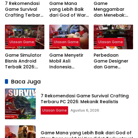
7 Rekomendasi
Game Mana
Game
Game Survival
yang Lebih Baik
Menggambar
Crafting Terbaru
dari God of War:
dan Menebak:
PC 2026: Mekanik
Ragnarok? Ini
Panduan Strategi
Realistis
Kandidat
Platform Terbaik
Terkuatnya!
2026
Ulasan Game
Ulasan Game
Ulasan Game
Game Simulator
Game Menyetir
Perbedaan
Bisnis Android
Mobil Asli
Game Designer
Terbaik 2026:
Indonesia
dan Game
Panduan Strategi
Android Terbaik
Programmer:
Usaha
2026 Paling
Panduan
Baca Juga
Realistis
Lengkap Karir,
Gaji, dan Skill
7 Rekomendasi Game Survival Crafting
2026
Terbaru PC 2026: Mekanik Realistis
Ulasan Game
Agustus 6, 2026
Game Mana yang Lebih Baik dari God of